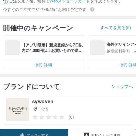
ご注文完了後、無料で
Webメッセージカード
を作成できます。
今すぐのご注文で8/17~8/25にお届け予定です。
開催中のキャンペーン
すべてを見る(5)
海外デザインア
【アプリ限定】新規登録から7日以
入
内に4,000円以上お買いもので送料
越境送料割引（
無料（最大500円OFF）
割引詳細
割引詳
ブランドについて
ショップへ
sywoven
台湾
(0)
フォローする
デザイナーに連絡