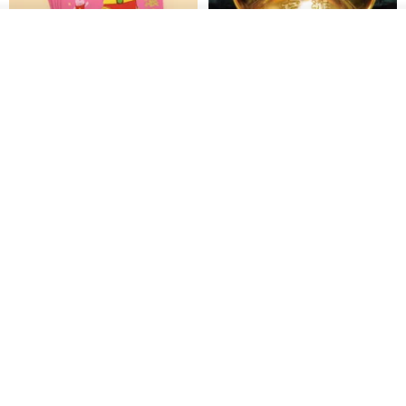
カートに入れる
お気に入り
ショップを見る
黒猫マルーの小さな財神 宝くじ
【GFSD】ラインストーン精品 -
ホットスタンプポチ袋
煌めく多目的ポチ袋 -【招財納
福・金運招来】
Huei Hei Ji Bai
gfsd
516円
6,868円
ラインストーンお年玉袋 - 【神
【福が満ちる】 - ぽち袋
は世を愛されたシリーズ - 恩恵
VS祝福溢れる杯 - 2枚セット】
gfsd
papercutflower