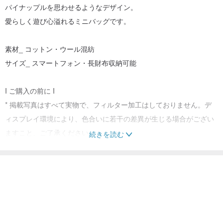
パイナップルを思わせるようなデザイン。
愛らしく遊び心溢れるミニバッグです。
素材_ コットン・ウール混紡
サイズ_ スマートフォン・長財布収納可能
I ご購入の前に I
* 掲載写真はすべて実物で、フィルター加工はしておりません。デ
ィスプレイ環境により、色合いに若干の差異が生じる場合がござい
ますこと、ご了承ください。
続きを読む
* 全て手編みのため、サイズには多少の個体差がございますが、正
常な範囲です。
* お手入れの際は、必要であれば冷水と中性洗剤を使用し、押し洗
いをお勧めします。長時間の浸漬は避け、洗濯後は単独で脱水し、
平らな場所で陰干ししてください。