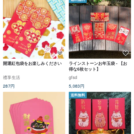
開運紅包袋をお楽しみください
ラインストーンお年玉袋 - 【お
得な6枚セット】
禮享生活
gfsd
287円
5,083円
送料無料