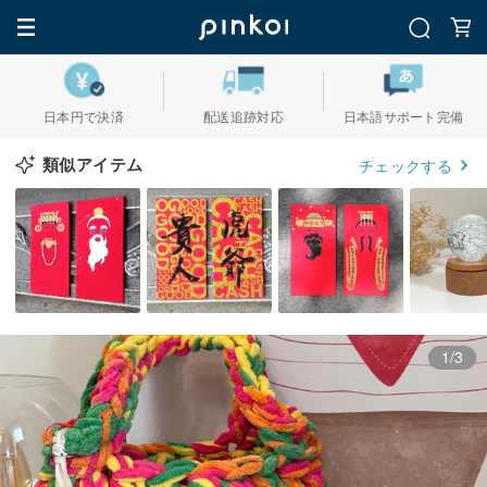
日本円で決済
配送追跡対応
日本語サポート完備
類似アイテム
チェックする
1/3