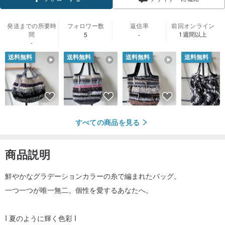
発送までの所要時
フォロワー数
返信率
前回オンライン
間
1週間以上
5
-
-
送料無料
送料無料
送料無料
送料無料
すべての商品を見る
商品説明
鮮やかなグラデーションカラーの糸で編まれたバッグ。
一つ一つが唯一無二。個性を愛するあなたへ。
I 夏のように輝く色彩 I