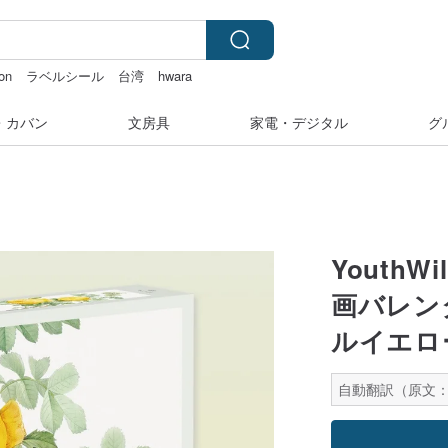
ion
ラベルシール
台湾
hwara
・カバン
文房具
家電・デジタル
グ
YouthW
画バレン
ルイエロ
自動翻訳（原文：