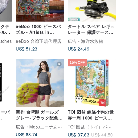
ラクテ
eeBoo 1000 ピースパ
タートル スペア レギュ
ールシ
ズル - Artists in
レーター 保護ケース
ル
Amsterdam アムステ
(ダイビング)
atches
eeBoo 台湾正規代理店
広告
海洋水族館
ルダムの芸術家たち
US$ 51.23
US$ 24.49
15%OFF
ソーパ
新作 台湾製 ガールズ
TOi 図益 線條小狗の世
グレー×ブラック配色
界一周 1000 ピースブ
遠近両
シャーリングショート
ルーカードパズル 癒し
TOi 図益（トイ）パズル旗艦店
広告
Moのニーナあなたのスタイル
ー
丈 ツーピース水着 デザ
のインテリア 創造的な
US$ 83.74
US$ 37.83
US$ 44.50
インモデル
ギフト