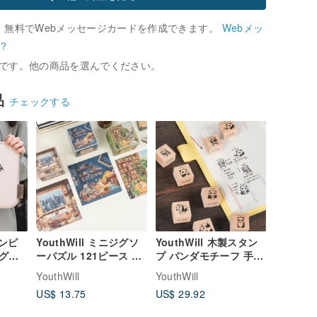
、無料でWebメッセージカードを作成できます。
Webメッ
？
です。他の商品を選んでください。
品
チェックする
コンピ
YouthWill ミニジグソ
YouthWill 木製スタン
グイ
ーパズル 121ピース 小
プ パンダモチーフ 手帳
ピュ
さなジグソーパズル ギ
スタンプ 手帳 日常生活
YouthWill
YouthWill
レッ
フトボックス ギフト
US$ 13.75
US$ 29.92
ート