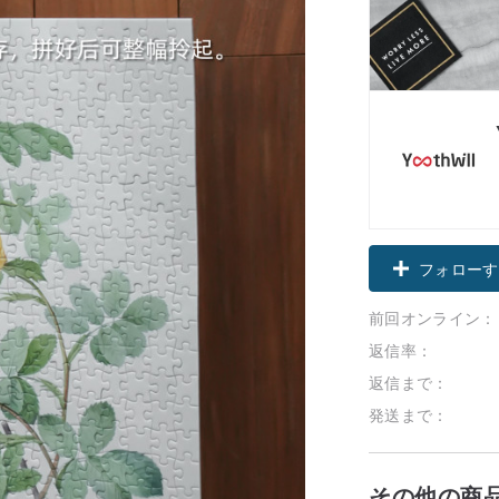
フォローす
前回オンライン：
返信率：
返信まで：
発送まで：
その他の商