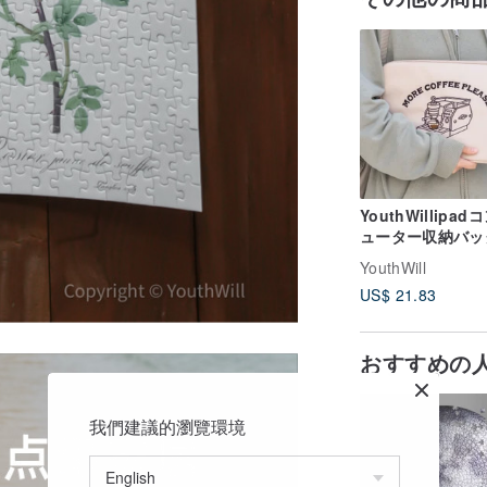
YouthWillipad
ューター収納バッ
ンナーバッグコン
YouthWill
ーターバッグタブ
US$ 21.83
ト保護スリーブノ
ブック収納バッグ
おすすめの
我們建議的瀏覽環境