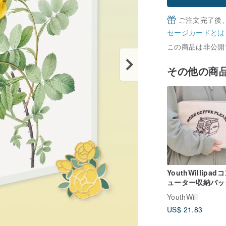
ご注文完了後
セージカードとは
この商品は非公開
その他の商
YouthWillipad
ューター収納バッ
ンナーバッグコン
YouthWill
ーターバッグタブ
US$ 21.83
ト保護スリーブノ
ブック収納バッグ