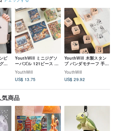
コンピ
YouthWill ミニジグソ
YouthWill 木製スタン
グイ
ーパズル 121ピース 小
プ パンダモチーフ 手帳
ピュ
さなジグソーパズル ギ
スタンプ 手帳 日常生活
YouthWill
YouthWill
レッ
フトボックス ギフト
US$ 13.75
US$ 29.92
ート
人気商品