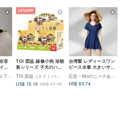
12%OFF
在音
TOi 図益 線條小狗 珍能
台湾製 レディースワン
イズ
装シリーズ 子犬のハッ
ピース水着 大きいサイ
ピーミール ブラインド
ズ～5L
TOi 図益（トイ）パズル旗艦店
aipei
広告
Moのニーナあなたのスタイル
ボックスパズル 癒しの
US$ 83.74
US$ 15.10
US$ 17.15
美食フォトフレーム ギ
フト