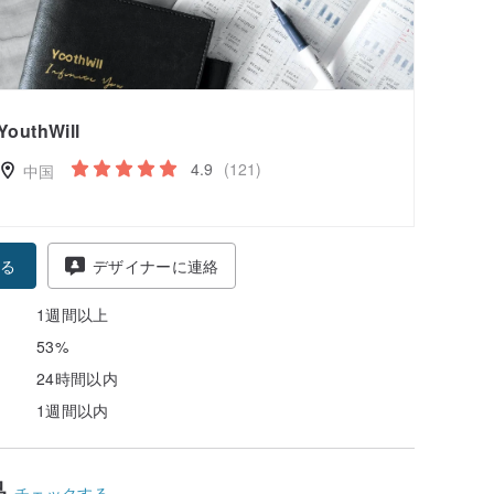
YouthWill
4.9
(121)
中国
る
デザイナーに連絡
1週間以上
53%
24時間以内
1週間以内
品
チェックする