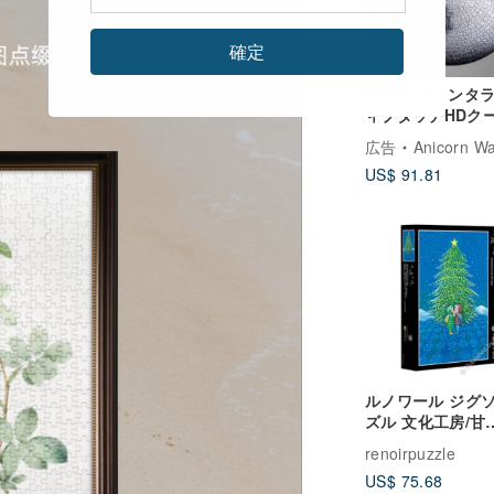
確定
NASAARインタ
ィブタッチHDク
ルバームーンパズ
広告
Anicorn W
US$ 91.81
ルノワール ジグ
ズル 文化工房/甘
冬/1008パズル/
renoirpuzzle
用/ジミー/シルバ
US$ 75.68