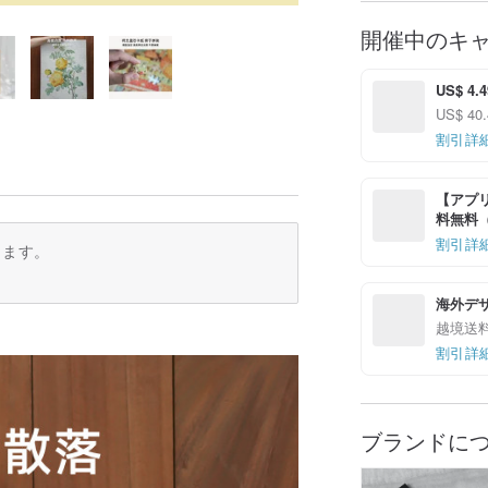
開催中のキ
US$ 4.
US$ 4
割引詳
【アプリ
料無料（最
割引詳
ります。
海外デ
越境送
割引詳
ブランドに