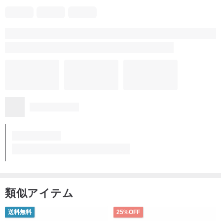
白*平
3 年前に
大容量，有質感。
期待通りだった
Hajo Medium Lotusシリーズ バックパックM (ハニーマスタードイエロー + グレー)
デザイナーは3 年前に返信しました。
いいねありがとうございます:-)
もっと見る (85)