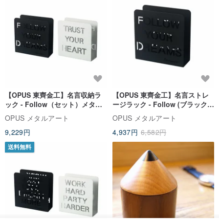
類似アイテム
送料無料
25%OFF
【OPUS 東齊金工】名言収納ラ
【OPUS 東齊金工】名言ストレ
ック - Follow（セット）メタル
ージラック - Follow (ブラック)
収納ラック
メタルストレージラック
OPUS メタルアート
OPUS メタルアート
9,229円
4,937円
6,582円
送料無料