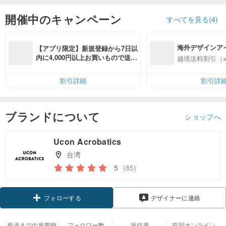
開催中のキャンペーン
すべてを見る(4)
海外デザインア
【アプリ限定】新規登録から7日以
入
内に4,000円以上お買いもので送料
越境送料割引（
無料（最大500円OFF）
割引詳細
割引詳
ブランドについて
ショップへ
Ucon Acrobatics
台湾
5
(85)
クーポン取得
デザイナーに連絡
フォローする
発送までの所要時
フォロワー数
返信率
前回オンライン