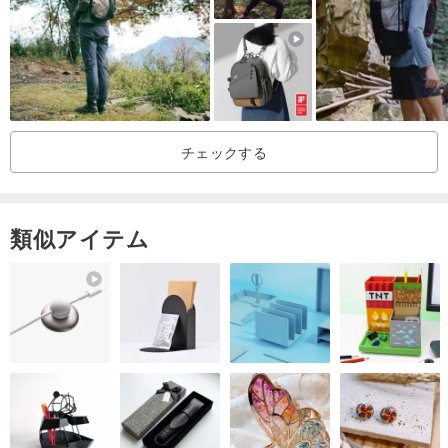
____
- 特殊な防水コーティング
- ロールトップバックパックでいつでも簡単に容量を拡張可能
・フロントに止水ファスナーの外ポケット、左右に収納ポケットが1
チェックする
つずつあります。
- 収納が簡単なサイドジッパー
- 保護力の高いフラットパネルディバイダー（最大11インチ）
類似アイテム
- メッシュポケット、伸縮性のあるボトルホルダー、キーストラッ
プを備えた内部コンパートメント
- 背中をより快適にするための強化されたバックパッド
肩への圧力を軽減するパッド入りの調節可能なショルダーストラッ
プ
____
寸法：高さ38×幅24×厚さ10cm（高さは46cmまで拡張可能）