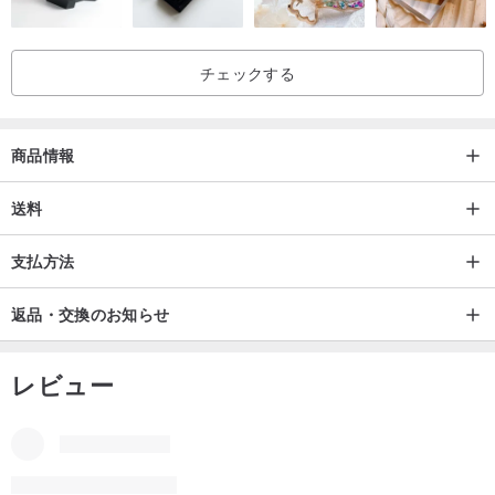
容量：8L（最大12Lまで容量拡張可能）
重量: 600g
チェックする
色: ローズピンク
素材：表面はPUポリウレタン防水素材、裏面は再生ポリエステル繊
維（環境に優しいrPET素材）、PVC、PFCフリー
商品情報
送料
支払方法
返品・交換のお知らせ
レビュー
同ショップ商品のすべてのレビュー
5
(85)