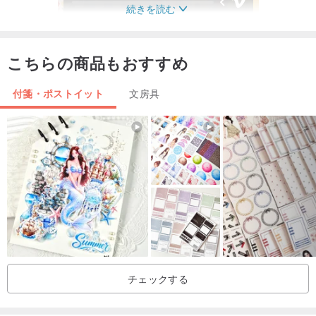
続きを読む
こちらの商品もおすすめ
あなたの机、スクラップブックノートを書く、思い出させる、飾る
付箋・ポストイット
文房具
ために。
チェックする