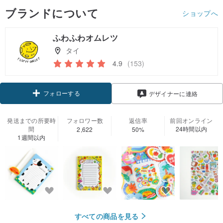
ブランドについて
ショップへ
ふわふわオムレツ
タイ
4.9
(153)
フォローする
デザイナーに連絡
発送までの所要時
フォロワー数
返信率
前回オンライン
間
24時間以内
2,622
50%
1週間以内
すべての商品を見る