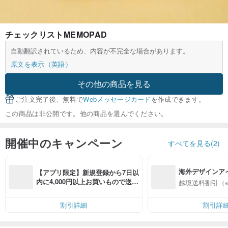
チェックリストMEMOPAD
自動翻訳されているため、内容が不完全な場合があります。
原文を表示（英語）
その他の商品を見る
ご注文完了後、無料で
Webメッセージカード
を作成できます。
この商品は非公開です。他の商品を選んでください。
開催中のキャンペーン
すべてを見る(2)
海外デザインア
【アプリ限定】新規登録から7日以
入
内に4,000円以上お買いもので送料
越境送料割引（
無料（最大500円OFF）
割引詳細
割引詳