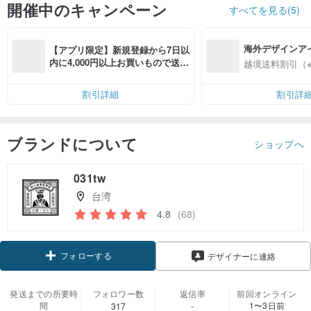
開催中のキャンペーン
すべてを見る(5)
海外デザインア
【アプリ限定】新規登録から7日以
入
内に4,000円以上お買いもので送料
越境送料割引（
無料（最大500円OFF）
割引詳細
割引詳
ブランドについて
ショップへ
031tw
台湾
4.8
(68)
フォローする
デザイナーに連絡
発送までの所要時
フォロワー数
返信率
前回オンライン
間
1〜3日前
317
-