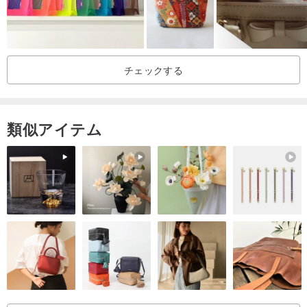
🇬🇧 コスメポーチ、トラベルポーチとしても使用可能💄
🇬🇧 軽量コンパクトサイズで、持ち運びに便利🎒
チェックする
この収納ポーチは、日々の整理整頓の強い味方でもあります✨
* 医薬品の小分けと常備薬の収納💊
* コスメポーチ／スキンケア用品の整理💄
類似アイテム
* 旅行時の小分けと荷物の整理✈️
* バッグの中の小物の分類整理👜
お出かけのたびに、よりスマートに、よりゆったりと🌿
|商品情報 |
■ 素材：ポリエステル、綿
■ サイズ：約 16.5 x 16.5 x 15cm
■ 原産国：中国
■ 注意：意匠登録済み