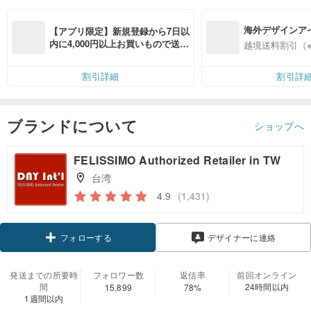
海外デザインア
【アプリ限定】新規登録から7日以
入
内に4,000円以上お買いもので送料
越境送料割引（
無料（最大500円OFF）
割引詳細
割引詳
ブランドについて
ショップへ
FELISSIMO Authorized Retailer in TW
台湾
4.9
(1,431)
クーポン取得
デザイナーに連絡
フォローする
発送までの所要時
フォロワー数
返信率
前回オンライン
間
24時間以内
15,899
78%
1週間以内