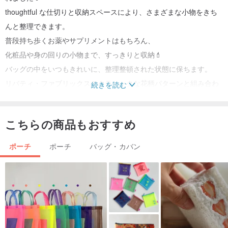
thoughtful な仕切りと収納スペースにより、さまざまな小物をきち
んと整理できます。
普段持ち歩くお薬やサプリメントはもちろん、
化粧品や身の回りの小物まで、すっきりと収納💄
バッグの中をいつもきれいに、整理整頓された状態に保ちます。
リバティ・ファブリックスのクラシックな花柄パターンと組み合わ
続きを読む
せることで✿
実用的な収納が、スタイリッシュなライフスタイルアクセサリーへ
こちらの商品もおすすめ
と昇華し、
日常の持ち物にも個性を添えます。
ポーチ
ポーチ
バッグ・カバン
|デザインのポイント |
🇬🇧 リバティ・ファブリックスコラボレーション花柄、クラシック
な英国デザイン ✿
🇬🇧 多層構造のデザインで、分類収納に便利📂
🇬🇧 元々は医薬品の小分け用途、より論理的な収納が可能に💊