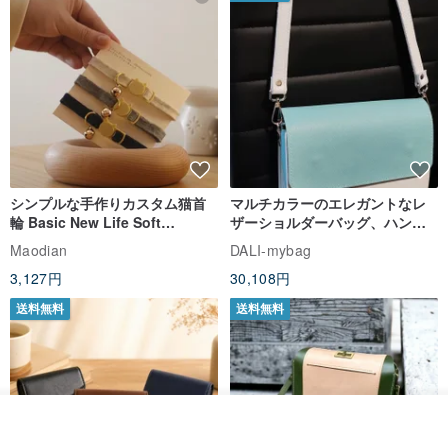
シンプルな手作りカスタム猫首
マルチカラーのエレガントなレ
輪 Basic New Life Soft
ザーショルダーバッグ、ハンド
Organic Cat Collar | Simple
メイド
Maodian
DALI-mybag
Soft Cat Collar
3,127円
30,108円
送料無料
送料無料
カートに入れる
お気に入り
ショップを見る