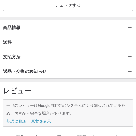
チェックする
|FELISSIMO L'AMI PLUS について |
L'AMI PLUS はフェリシモが展開するライフスタイルブランドで、
シンプルなデザインと実用的な機能性を特徴とし、日常使いにぴっ
商品情報
たりの収納小物やライフスタイルアクセサリーを生み出していま
す。すべての商品はデザイン性と機能性を兼ね備え、日用品もま
送料
た、日々の暮らしに寄り添う上質なデザインアイテムとなることを
支払方法
目指しています。
返品・交換のお知らせ
レビュー
一部のレビューはGoogle自動翻訳システムにより翻訳されているた
め、内容が不完全な場合があります。
英語に翻訳
原文を表示