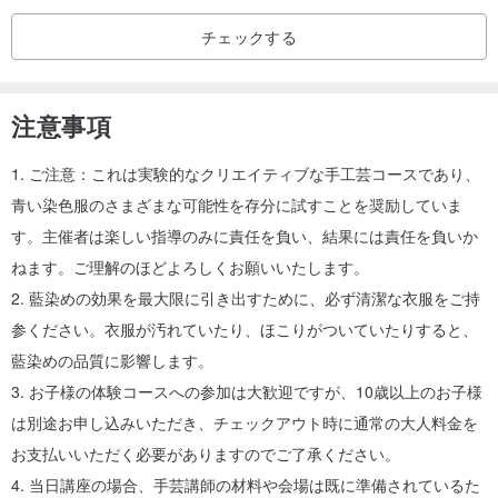
1セッションあたり20名 満席
チェックする
▎活動場所
ハウスオブストーリーウェアサステナブルデパート
注意事項
住所｜台北市大同区西寧北路65号3階
交通情報｜MRTで北門駅まで行き、徒歩約10分で到着します。
1. ご注意：これは実験的なクリエイティブな手工芸コースであり、
申込方法｜1階永寿百貨店スタッフにお申し出ください。スタッフが
青い染色服のさまざまな可能性を存分に試すことを奨励していま
2階の体験教室までご案内いたします。
す。主催者は楽しい指導のみに責任を負い、結果には責任を負いか
ねます。ご理解のほどよろしくお願いいたします。
2. 藍染めの効果を最大限に引き出すために、必ず清潔な衣服をご持
参ください。衣服が汚れていたり、ほこりがついていたりすると、
藍染めの品質に影響します。
3. お子様の体験コースへの参加は大歓迎ですが、10歳以上のお子様
は別途お申し込みいただき、チェックアウト時に通常の大人料金を
お支払いいただく必要がありますのでご了承ください。
4. 当日講座の場合、手芸講師の材料や会場は既に準備されているた