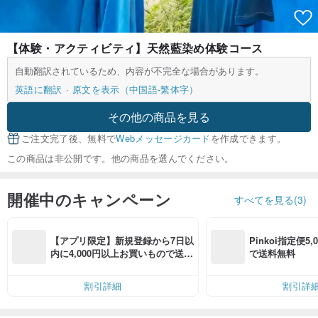
【体験・アクティビティ】天然藍染め体験コース
自動翻訳されているため、内容が不完全な場合があります。
英語に翻訳
原文を表示（中国語-繁体字）
その他の商品を見る
ご注文完了後、無料で
Webメッセージカード
を作成できます。
この商品は非公開です。他の商品を選んでください。
開催中のキャンペーン
すべてを見る(3)
【アプリ限定】新規登録から7日以
Pinkoi指定便5
内に4,000円以上お買いもので送料
で送料無料
無料（最大500円OFF）
割引詳細
割引詳