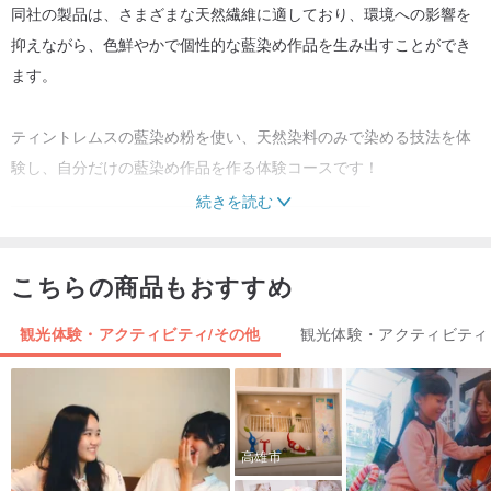
同社の製品は、さまざまな天然繊維に適しており、環境への影響を
抑えながら、色鮮やかで個性的な藍染め作品を生み出すことができ
ます。
ティントレムスの藍染め粉を使い、天然染料のみで染める技法を体
験し、自分だけの藍染め作品を作る体験コースです！
_________________________________________
続きを読む
▎体験教材
藍染め作品：自分で作る - 純綿のTシャツ、スクエア、バッグなど、
こちらの商品もおすすめ
白い天然繊維で作られた衣服やアクセサリー
藍染めの道具：藍染めの粉とその他の道具はすべて当社でご用意い
観光体験・アクティビティ/その他
観光体験・アクティビティ
たします
▎体験コンテンツ
1. 藍染めの工程について学ぶ
高雄市
2. 染色技術と実施