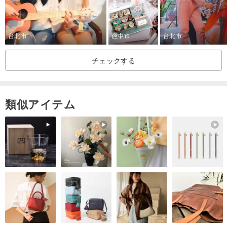
3. 洗浄と仕上げで美しい藍染めが完成
体験時間は約3時間で、人数や染色の進行状況に応じて終了時間を調
整します。
台北市
台中市
台北市
ティントレムス天然藍染料250gが付属しており、持ち帰って創作を
チェックする
続けることができます。
▎活動スケジュール
類似アイテム
2/23（日）13:00～16:00
2/28（金）13:00～16:00
▎ 適している
手作りに興味のある方ならどなたでもご参加いただけます（10歳以
上推奨）
Story Wear会員またはHouse of Story Wear永久デパート会員である
必要があります
（サイト上のQRコードをスキャンしてLine友達追加できます）