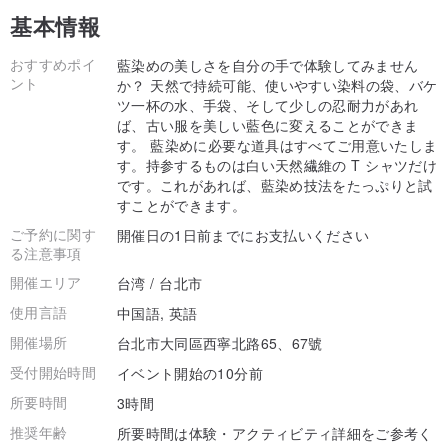
基本情報
おすすめポイ
藍染めの美しさを自分の手で体験してみません
ント
か？ 天然で持続可能、使いやすい染料の袋、バケ
ツ一杯の水、手袋、そして少しの忍耐力があれ
ば、古い服を美しい藍色に変えることができま
す。 藍染めに必要な道具はすべてご用意いたしま
す。持参するものは白い天然繊維の T シャツだけ
です。これがあれば、藍染め技法をたっぷりと試
すことができます。
ご予約に関す
開催日の1日前までにお支払いください
る注意事項
開催エリア
台湾 / 台北市
使用言語
中国語, 英語
開催場所
台北市大同區西寧北路65、67號
受付開始時間
イベント開始の10分前
所要時間
3時間
推奨年齢
所要時間は体験・アクティビティ詳細をご参考く