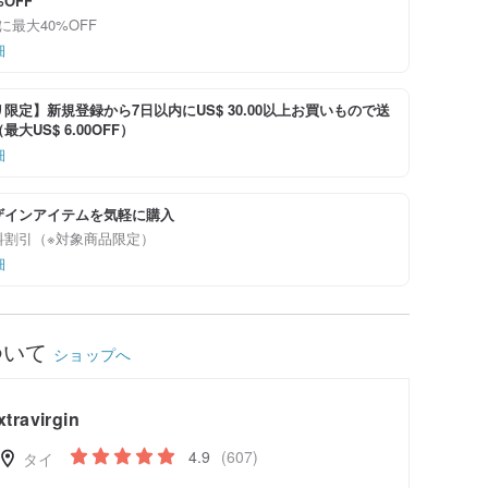
%OFF
に最大40%OFF
細
限定】新規登録から7日以内にUS$ 30.00以上お買いもので送
大US$ 6.00OFF）
細
ザインアイテムを気軽に購入
料割引（※対象商品限定）
細
ついて
ショップへ
xtravirgin
4.9
(607)
タイ