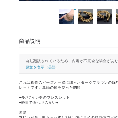
商品説明
自動翻訳されているため、内容が不完全な場合があ
原文を表示（英語）
これは真鍮のビーズと一緒に織ったダークブラウンの綿
レットです。真鍮の鐘を使った閉鎖
♥長さ7インチのブレスレット
♥軽量で着心地の良い♥
運送 ：
支払いが受け取られた後1-3日以内にタイの航空便で出