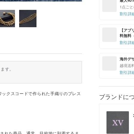
最大40
1点ごと
割引詳
【アプリ
料無料（最
割引詳
海外デ
越境送
ります。
割引詳
ワックスコードで作られた手織りのブレス
ブランドに
荷された商品。通常、目的地に到着するま