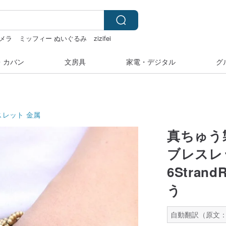
メラ
ミッフィー ぬいぐるみ
zizifei
・カバン
文房具
家電・デジタル
グ
スレット
金属
真ちゅう
ブレスレ
6Stra
う
自動翻訳（原文