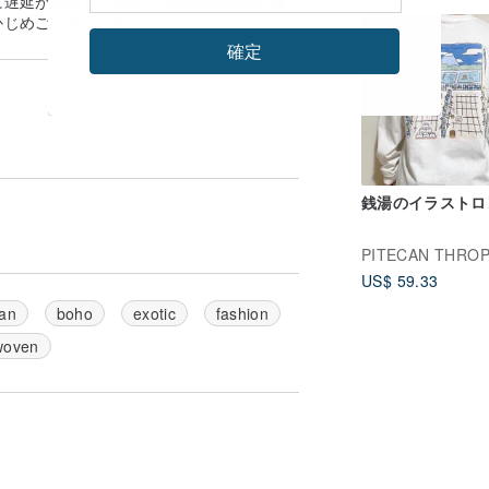
に遅延が発生した場合、実際の到着日が前
かじめご了承ください。
確定
銭湯のイラストロ
PITECAN THRO
US$ 59.33
an
boho
exotic
fashion
woven