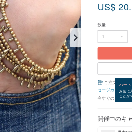
US$
20
数量
ご注文完了後
ハート
セージカードとは
お気に
ことが
今すぐのご注文で8
開催中のキ