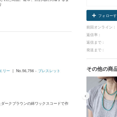
り
フォローす
前回オンライン：
返信率：
返信まで：
発送まで：
その他の商
エリー
| No.56,756 -
ブレスレット
たダークブラウンの綿ワックスコードで作
。