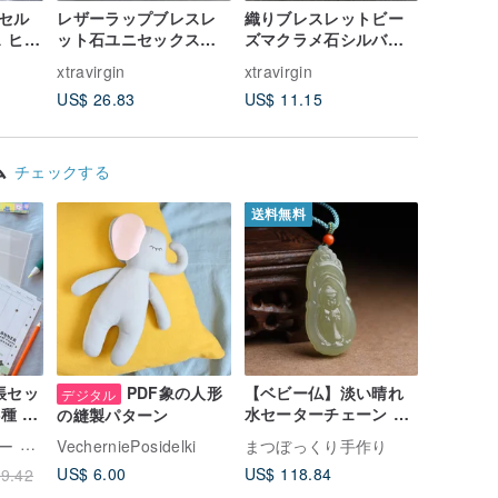
セル
レザーラップブレスレ
織りブレスレットビー
スタッズ
 ヒッ
ット石ユニセックス自
ズマクラメ石シルバー
に生きる
ス ネ
由奔放に生きるマラカ
ターコイズ自由奔放に
ブレスレ
xtravirgin
xtravirgin
xtravirgi
イトビーズレザー
生きる
いパンク
US$ 26.83
US$ 11.15
US$ 10.
ム
チェックする
送料無料
帳セッ
PDF象の人形
【ベビー仏】淡い晴れ
デジタル
種 ウ
水セーターチェーン 天
の縫製パターン
然和田玉
龍腳趾
VecherniePosidelki
まつぼっくり手作り
US$ 6.00
US$ 118.84
9.42