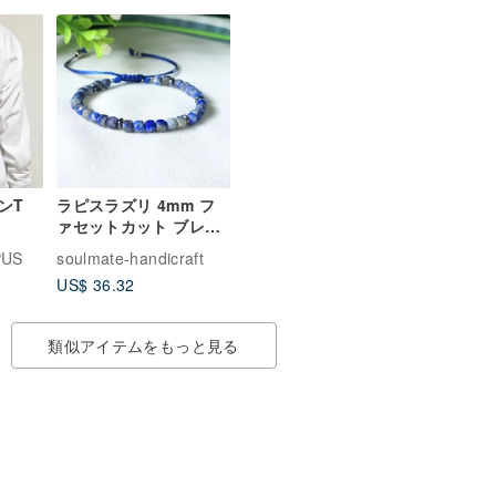
ンT
ラピスラズリ 4mm フ
ァセットカット ブレス
レット 金運、才能、学
PUS
soulmate-handicraft
業・試験運を向上させ
US$ 36.32
ます。
類似アイテムをもっと見る