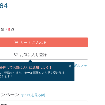
.64
残り
5
点
カートに入れる
お気に入り登録
、無料でWebメッセージカードを作成できます。
Webメッ
を押してお気に入りに追加しよう！
？
入り登録をすると、セール情報をいち早く受け取る
できます！
/20~8/30にお届け予定です。
ャンペーン
すべてを見る(3)