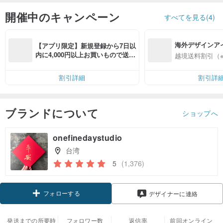
開催中のキャンペーン
すべてを見る(4)
海外デザインア
【アプリ限定】新規登録から7日以
入
内に4,000円以上お買いもので送料
越境送料割引（
無料（最大500円OFF）
割引詳細
割引詳
ブランドについて
ショップへ
onefinedaystudio
台湾
5
(1,376)
フォローする
デザイナーに連絡
発送までの所要時
フォロワー数
返信率
前回オンライン