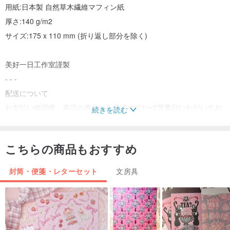
用紙:日本製 自然草木繊維マフィン紙
厚さ:140 g/m2
サイズ:175 x 110 mm (折り返し部分を除く)
美好一日工作室謹製
- - -
配送について
お支払い確認後、商品の準備から発送まで1〜2営業日いただいてお
続きを読む
ります（休業日を除く）。
郵便局の書留をご選択の場合、郵便局の配達は発送から2〜3日後と
こちらの商品もおすすめ
なります。
コンビニ受け取りをご選択の場合、商品は発送から48時間後に指定
封筒・便箋・レターセット
文房具
店舗に到着します。物流システムからのSMS通知にご注意くださ
い。
実店舗でのご購入について