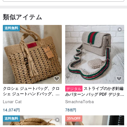
類似アイテム
送料無料
クロシェ ジュートバッグ、クロ
ストライプのかぎ針編
デジタル
シェ ジュートハンドバッグ、リ
みパターン バッグ PDF デジタル
ユーザブルバッグ
インスタント ダウンロード、レ
Lunar Cat
SmachnaTorba
ディース クロスボディ
14,074円
788円
送料無料
35%OFF