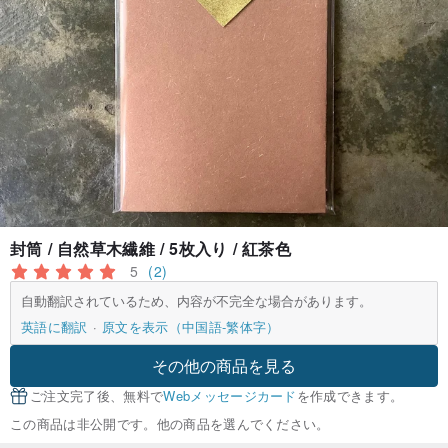
封筒 / 自然草木繊維 / 5枚入り / 紅茶色
5
(2)
自動翻訳されているため、内容が不完全な場合があります。
英語に翻訳
原文を表示（中国語-繁体字）
その他の商品を見る
ご注文完了後、無料で
Webメッセージカード
を作成できます。
この商品は非公開です。他の商品を選んでください。