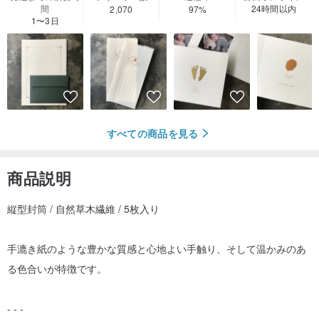
間
24時間以内
2,070
97%
1〜3日
すべての商品を見る
商品説明
縦型封筒 / 自然草木繊維 / 5枚入り
手漉き紙のような豊かな質感と心地よい手触り、そして温かみのあ
る色合いが特徴です。
- - -