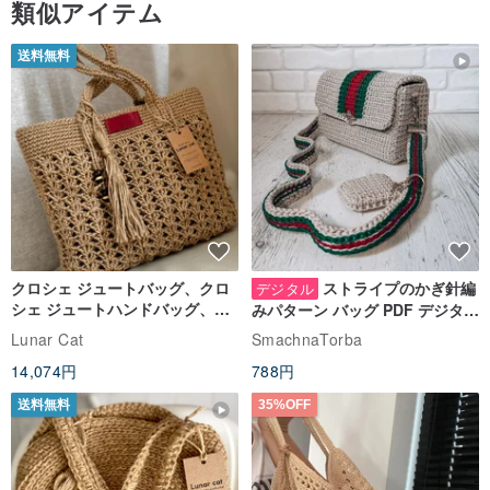
類似アイテム
送料無料
クロシェ ジュートバッグ、クロ
ストライプのかぎ針編
デジタル
シェ ジュートハンドバッグ、リ
みパターン バッグ PDF デジタル
ユーザブルバッグ
インスタント ダウンロード、レ
Lunar Cat
SmachnaTorba
ディース クロスボディ
14,074円
788円
送料無料
35%OFF