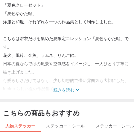
「夏色クローゼット」
「夏色ゆかた帖」
洋服と和服、それぞれを一つの作品集として制作しました。
こちらは浴衣だけを集めた夏限定コレクション「夏色ゆかた帖」で
す。
花火、風鈴、金魚、ラムネ、りんご飴。
日本の夏ならではの風景や空気感をイメージし、一人ひとり丁寧に
描き上げました。
可愛らしさだけではなく、少し幻想的で儚い雰囲気も大切にした、
teatea.らしい夏の作品集です。
続きを読む
収録内容
こちらの商品もおすすめ
・39デザイン
・45girl収録
人物ステッカー
ステッカー・シール
ステッカー・シー
価格