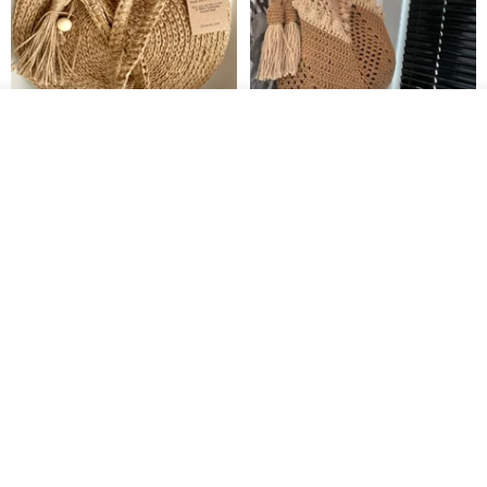
オーダーする
お気に入り
ショップを見る
クロシェ編み丸型ジュートバッ
オーガニックコットン糸の編み
グ、クロシェ編みトートバッ
バッグ、クラッチバッグとして
グ、クロシェ編みショルダーバ
も。
Lunar Cat
Knits And Woven By Oom
ッグ
11,425円
5,405円
8,314円
送料無料