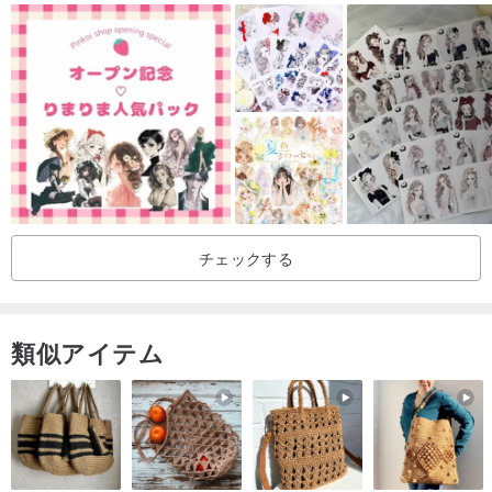
各1枚 3,500円より
おまとめ買いもお選びいただけます。
こちらはパック限定デザインです。
Instagramでは、7月11日〜7月31日まで「夏色クローゼット」「夏
色ゆかた帖」を対象とした夏限定コラージュ企画を開催予定です。
販売は8月末頃までを予定しております。
花火が咲く夜や、浴衣で過ごす夏祭りの思い出を、ぜひコラージュ
チェックする
作品の中でもお楽しみください。
類似アイテム