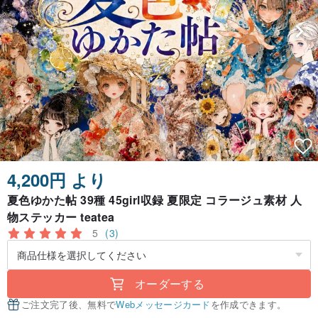
4,200円 より
夏色ゆかた帖 39種 45girl収録 夏限定 コラージュ素材 人
物ステッカー teatea
5
(3)
オーダーする
ご注文完了後、無料で
Webメッセージカード
を作成できます。