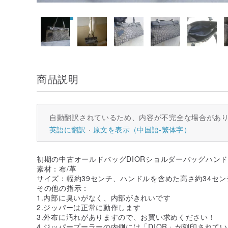
商品説明
自動翻訳されているため、内容が不完全な場合があ
英語に翻訳
原文を表示（中国語-繁体字）
初期の中古オールドバッグDIORショルダーバッグハン
素材：布/革
サイズ：幅約39センチ、ハンドルを含めた高さ約34セン
その他の指示：
1.内部に臭いがなく、内部がきれいです
2.ジッパーは正常に動作します
3.外布に汚れがありますので、お買い求めください！
4.ジッパープーラーの内側には「DIOR」が刻印されて