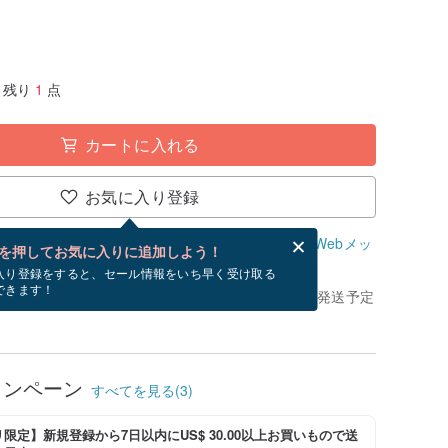
残り
1
点
カートに入れる
お気に入り登録
、無料でWebメッセージカードを作成できます。
Webメッ
を押してお気に入りに追加しよう！
？
入り登録をすると、セール情報をいち早く受け取る
できます！
きてから、ショップの休日を除く 2 営業日以内に発送予定
ャンペーン
すべてを見る(3)
限定】新規登録から7日以内にUS$ 30.00以上お買いもので送