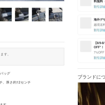
料無料（最
割引詳
海外デ
越境送
割引詳
【8/9
OFF*
7%OFF
ります。
割引詳
ドバッグ
ブランドに
チ、厚さ約12センチ
います