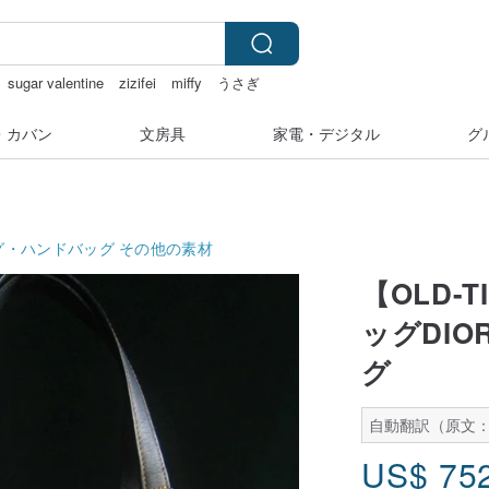
sugar valentine
zizifei
miffy
うさぎ
・カバン
文房具
家電・デジタル
グ
グ・ハンドバッグ
その他の素材
【OLD-
ッグDI
グ
自動翻訳（原文：
US$
75