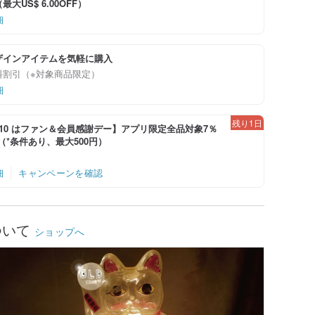
大US$ 6.00OFF）
細
ザインアイテムを気軽に購入
料割引（※対象商品限定）
細
残り1日
-8/10 はファン＆会員感謝デー】アプリ限定全品対象7％
！（*条件あり、最大500円）
細
キャンペーンを確認
ついて
ショップへ