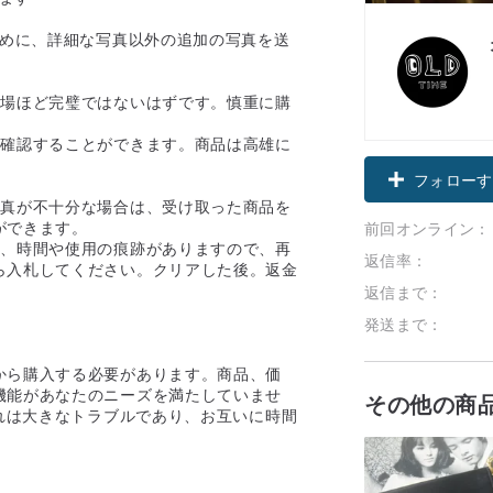
ために、詳細な写真以外の追加の写真を送
工場ほど完璧ではないはずです。慎重に購
を確認することができます。商品は高雄に
フォローす
写真が不十分な場合は、受け取った商品を
ができます。
前回オンライン：
り、時間や使用の痕跡がありますので、再
返信率：
ら入札してください。クリアした後。返金
返信まで：
。
発送まで：
から購入する必要があります。商品、価
機能があなたのニーズを満たしていませ
その他の商
それは大きなトラブルであり、お互いに時間