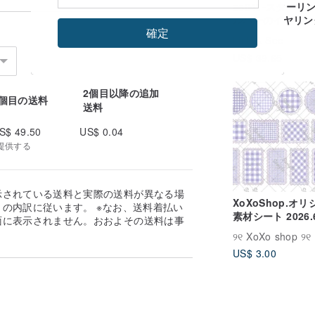
se041-スターリ
ルバーのイヤリン
確定
Link & See
US$ 39.65
2個目以降の追加
1個目の送料
送料
S$ 49.50
US$ 0.04
提供する
示されている送料と実際の送料が異なる場
XoXoShop.オ
の内訳に従います。 ※なお、送料着払い
素材シート 2026
面に表示されません。おおよその送料は事
作
。
୨୧ XoXo shop ୨୧
US$ 3.00