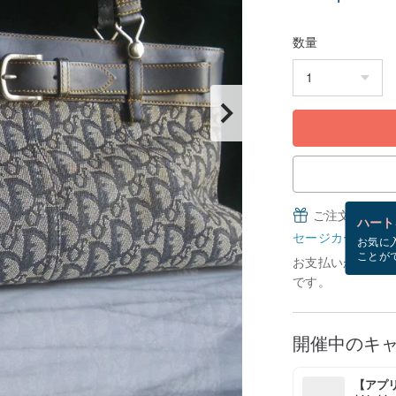
数量
ご注文完了後
ハート
セージカードとは
お気に
ことが
お支払いが確認で
です。
開催中のキ
【アプリ