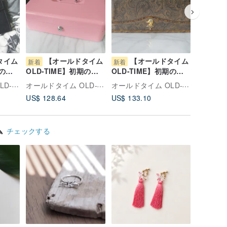
タイム
【オールドタイム
【オールドタイム
【
新着
新着
新着
期のヴ
OLD-TIME】初期のヴ
OLD-TIME】初期のヴ
OLD-T
RRE
ィンテージ品、金属製
ィンテージ ダックデュ
ィンテージ
オールドタイム OLD-TIME
オールドタイム OLD-TIME
オールドタイム OLD-TIME
中
ピンクの実用的な貯金
ーク長財布 #2
レザー製
US$ 128.64
US$ 133.10
US$ 106
箱
グ（中古
ム
チェックする