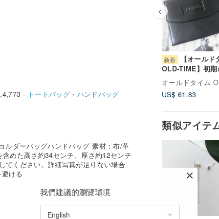
【オールド
新着
OLD-TIME】初
ィンテージ品、FE
製コインケース（
4,773 -
トートバッグ・ハンドバッグ
US$ 61.83
古）
類似アイテ
ョルダーバッグハンドバッグ 素材：布/革
を含めた高さ約34センチ、厚さ約12センチ
成してください。詳細写真が足りない場合
を避けるため、補足ショットを提出するこ
我們建議的瀏覽環境