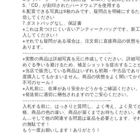
5.「CD」が刻印されたハードウェアを使用する
6.配置できる写真は9枚のみです。疑問点を明確にする
信してください
7.ダストバッグなし、保証書
※これは見つけにくい古いアンティークバッグです。新
入してください！
※それでも疑問がある場合は、注文前に直接商品の状態
あります。
------------------------------------------------
-
※実際の商品は詳細写真を元に作成してください。詳細
めぐる争いを避けるため、補足ショットを提出すること
※当店で販売している商品はいずれも初期・中古品であ
度購入してもかまいません。商品の状態をよく聞いてか
不可のセール！
※入札前に、在庫があり安全かどうかをご確認ください
※発送前に適切に梱包されますのでご安心ください。
------------------------------------------------
-
入札する前に、はっきりと質問し、よく考え、よく見て
格、商品の色の違い、商品が届くまでお待ちください。
ん...そして他の関連する問題は返品を必要とします、
の無駄です！
もう一度お願いします！ありがとう！