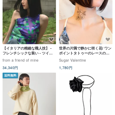
【イタリアの精緻な職人技】 -
世界の片隅で静かに咲く花/ ワン
フレンチシックな装い - ツイル
ポイントタトゥーのレースのチ
プリントシルクスカーフトップ
ョーカー SV649
from a friend of mine
Sugar Valentine
ス
34,340円
1,780円
送料無料