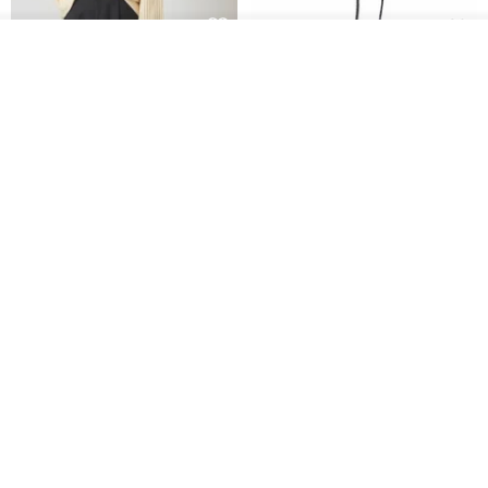
入荷待ち登録
CHARM 日本製 ショート ミック
天然シルクフラワーネックレス -
ショップを見る
ス オーガニックコットン ネック
ローズチョーカー - リストレッ
ウォーマー
グブレスレット シルクアクセサ
カジュアルボックス casual box
Marina V Lingerie
リー
2,500円
9,769円
花園パーティー 両面シルク スカ
エレガントな赤いバラのチュー
ーフ / ダークブルー スカーフ ハ
ルフラワーチョーカー スカーフ*
ンカチ
ロマンティックなチュールフラ
NINA HO ILLUSTRATION
LAVEU
ワーチョーカー