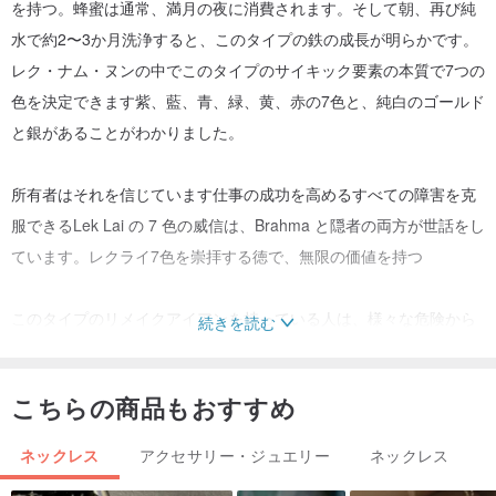
を持つ。蜂蜜は通常、満月の夜に消費されます。そして朝、再び純
水で約2〜3か月洗浄すると、このタイプの鉄の成長が明らかです。
レク・ナム・ヌンの中でこのタイプのサイキック要素の本質で7つの
色を決定できます紫、藍、青、緑、黄、赤の7色と、純白のゴールド
と銀があることがわかりました。
所有者はそれを信じています仕事の成功を高めるすべての障害を克
服できるLek Lai の 7 色の威信は、Brahma と隠者の両方が世話をし
ています。レクライ7色を崇拝する徳で、無限の価値を持つ
このタイプのリメイクアイアンを持っている人は、様々な危険から
続きを読む
逃れられます。 7色のレクライのプレステージは、心、思考、身体
の健康を強くし、7色のレクライが続きます。すべての年齢と性別に
こちらの商品もおすすめ
適していますこの種の精神的な要素には、ブッダの資質が含まれて
います。奉献しない
ネックレス
アクセサリー・ジュエリー
ネックレス