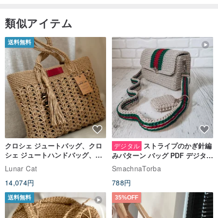
類似アイテム
送料無料
クロシェ ジュートバッグ、クロ
ストライプのかぎ針編
デジタル
シェ ジュートハンドバッグ、リ
みパターン バッグ PDF デジタル
ユーザブルバッグ
インスタント ダウンロード、レ
Lunar Cat
SmachnaTorba
ディース クロスボディ
14,074円
788円
送料無料
35%OFF