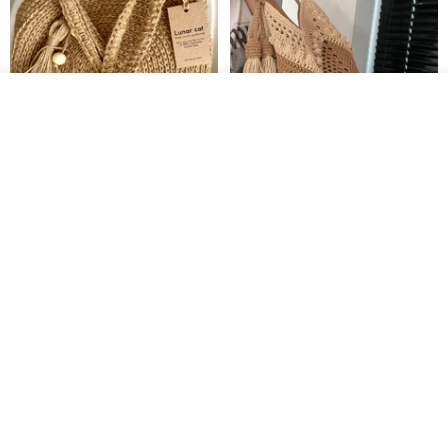
カートに入れる
お気に入り
ショップを見る
クロシェ編み丸型ジュートバッ
オーガニックコットン糸の編み
グ、クロシェ編みトートバッ
バッグ、クラッチバッグとして
グ、クロシェ編みショルダーバ
も。
Lunar Cat
Knits And Woven By Oom
ッグ
11,425円
5,405円
8,314円
送料無料