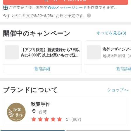
ご注文完了後、無料で
Webメッセージカード
を作成できます。
今すぐのご注文で8/22~8/28にお届け予定です。
開催中のキャンペーン
すべてを見る(3)
海外デザインア
【アプリ限定】新規登録から7日以
入
内に4,000円以上お買いもので送料
越境送料割引（
無料（最大500円OFF）
割引詳細
割引詳
ブランドについて
ショップへ
秋葉手作
台湾
5
(667)