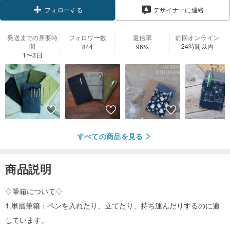
フォローする
デザイナーに連絡
発送までの所要時
フォロワー数
返信率
前回オンライン
間
24時間以内
844
96%
1〜3日
すべての商品を見る
商品説明
♢筆箱について♢
1.単層筆箱：ペンを入れたり、立てたり、持ち運んだりするのに適
しています。