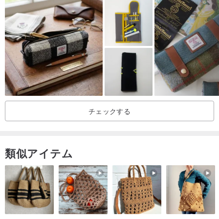
♢3つのペンケースの違い♢
♢寸法♢ 高さ16cm×幅10cm
手作りのため、誤差は0.5〜1cmです。
カスタマイズされた特別なサイズが必要な場合は、お問い合わせく
ださい
チェックする
♢素材♢
一重ペンケース：厳選された台湾綿
類似アイテム
二層ペンケース/セパレート二層ペンケース：厳選された台湾綿+4つ
ボタン（ボタンの色は組み合わせにより写真と異なる場合がありま
す）