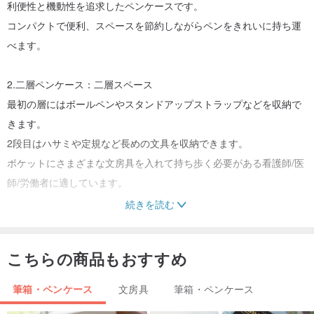
利便性と機動性を追求したペンケースです。
コンパクトで便利、スペースを節約しながらペンをきれいに持ち運
べます。
2.二層ペンケース：二層スペース
最初の層にはボールペンやスタンドアップストラップなどを収納で
きます。
2段目はハサミや定規など長めの文具を収納できます。
ポケットにさまざまな文房具を入れて持ち歩く必要がある看護師/医
師/労働者に適しています。
続きを読む
3. 独立した二層ペンケース: 2 つの小さなコンパートメントと 1 つ
の大きなスペース層があります。
こちらの商品もおすすめ
1階にはボールペンや蛍光ペンなどが置ける仕切りがあり、文房具を
分類することができます。
筆箱・ペンケース
文房具
筆箱・ペンケース
2段目はハサミや定規など長めの文具を収納できます。