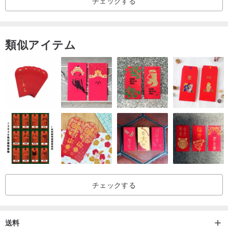
チェックする
-個人の衛生上の理由により、上記または個人的な理由により、返品
および交換は受け付けられません。
類似アイテム
-メンテナンス方法-
・手で握ったりねじったりしないでください。
・少量の汚れはきれいな水で軽くコーティングできます
・直射日光の当たる場所や高温の場所に保管しないでください
・入浴、水泳、睡眠には適していません
・イヤリングを外すときにぶら下がっている部分を引っ張らないで
ください
。一部のイエロー継手が酸化するのは正常です
。着用しない場合は、箱または密閉袋に入れてください
チェックする
ご不明な点がございましたら、デザイナーにお問い合わせください
🥰
送料