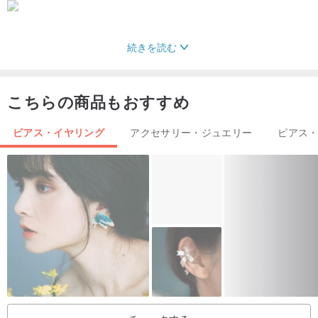
続きを読む
それぞれの手作り製品はユニークで、あなただけのユニークなもの
に捧げられています
こちらの商品もおすすめ
純粋に手作り-練り、混合、着色、成形はすべて手作業で行われ、泡
ピアス・イヤリング
アクセサリー・ジュエリー
ピアス
のくぼみなどの手作りの跡が必然的にあり、全体的な外観には影響
しません。
。 ️完璧主義者は慎重に選んでください‼ ️ありがとう
-各アイテムはユニークであり、テクスチャは完全に同じではありま
せん
-すべての写真は現物であり、異なるモニターの影響により、主に現
物で色に若干の色差があります