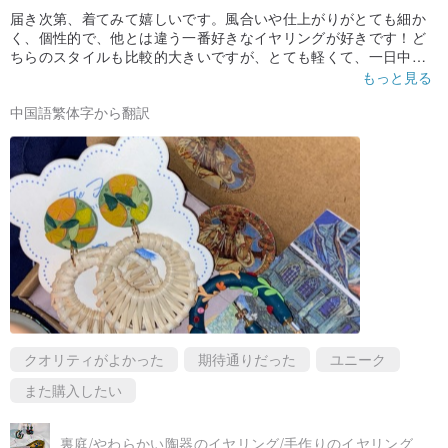
届き次第、着てみて嬉しいです。風合いや仕上がりがとても細か
く、個性的で、他とは違う一番好きなイヤリングが好きです！ど
ちらのスタイルも比較的大きいですが、とても軽くて、一日中着
用しないでください。不快感があり、デザイナーはとてもフレン
もっと見る
ドリーで、すぐに発送され、商品はしっかりと保護されます。小
中国語繁体字から翻訳
さなステッカーが配られます。機会があれば、もう一度購入しま
す。
クオリティがよかった
期待通りだった
ユニーク
また購入したい
裏庭/やわらかい陶器のイヤリング/手作りのイヤリング