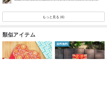
もっと見る (6)
類似アイテム
送料無料
入荷待ち登録
ショップを見る
開運紅包袋をお楽しみください
ラインストーンお年玉袋 - 【お
得な6枚セット】
禮享生活
gfsd