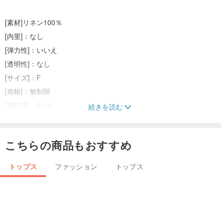
[素材]リネン100％
[内里]：なし
[弾力性]：いいえ
[透明性]：なし
[サイズ]：F
[肩幅]：無制限
[芽円周]：61cm
続きを読む
[襟の幅]：21cm
[先導深さ]：7cm
こちらの商品もおすすめ
[生地の長さ]：54cm（長さの調整が可能です）
[袖丈]：45cm
トップス
ファッション
トップス
[袖幅]：20cm
[カフ幅]：11.5cm
[裾幅]：61cm
マドゥー165センチメートル