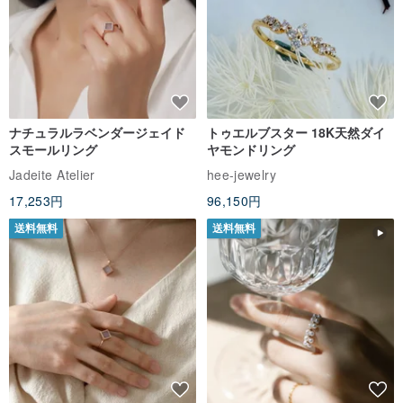
ナチュラルラベンダージェイド
トゥエルブスター 18K天然ダイ
スモールリング
ヤモンドリング
Jadeite Atelier
hee-jewelry
17,253円
96,150円
送料無料
送料無料