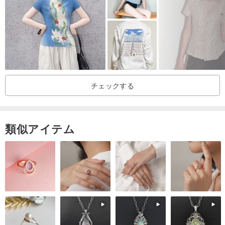
い旅の体験、または自然などからインスピレーションを得ていま
す。
商品のユニークな特徴：
すべての柄は、一点一点手作業でデザインされ、描かれています。
自分らしいスタイルを愛する女性にぴったりです。
チェックする
モデル身長：167 cm
類似アイテム
素材と洗濯方法：
素材：非常に柔らかいコットン100%
洗濯方法：手洗い、または洗濯機の場合は手洗いコースを使用し、
洗濯ネットに入れてください。日陰で干してください。
アイロン：中温～高温でアイロンがけしてください。ドライクリー
ニングは推奨しません。