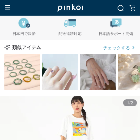
日本円で決済
配送追跡対応
日本語サポート完備
類似アイテム
チェックする
1/2