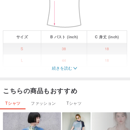
サイズ
B
バスト
(inch)
C
身丈
(inch)
S
38
18
L
44
18
続きを読む
素材：コットンコンボ 200
サイズ：S バスト 38インチ、着丈 18インチ
L バスト 44インチ、着丈 18インチ
こちらの商品もおすすめ
テクニック：デジタルプリント
制作期間：30～45日
Tシャツ
ファッション
Tシャツ
デザインコンセプト：
すべての商品は、デザイナーの身の回りのもの、お客様が共有した