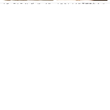
ナチュラルラベンダージェイド
カスタムメイド 天然淡水パール
リング
調節可能 編み込みチェーンリン
その他の商品を見る
グ 指輪
ショップを見る
Jadeite Atelier
Zuzu Jewelry
18,137円
8,513円
9,673円
送料無料
送料無料
ナチュラルアップルグリーンジ
鼻紋メモリアルリング 指輪 肉
ェイドリング
球・鼻紋ジュエリー
Jadeite Atelier
atarox
19,464円
33,841円
送料無料
送料無料