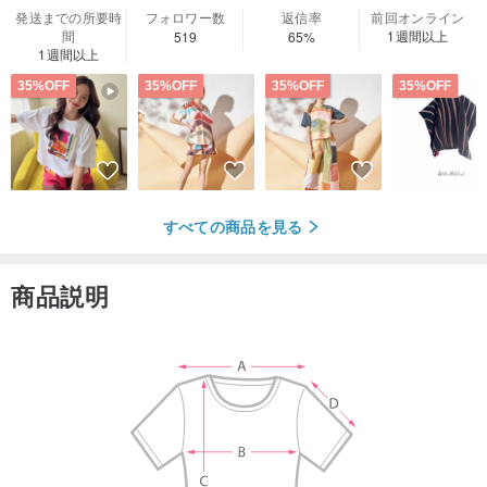
発送までの所要時
フォロワー数
返信率
前回オンライン
間
1週間以上
519
65%
1週間以上
35%OFF
35%OFF
35%OFF
35%OFF
すべての商品を見る
商品説明