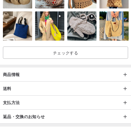
Qiu Shuangは、温かくカスタマイズされた手書きでビジネスフレン
ドを支援します
多くの祝福を手書きすることは暖かくて意味があります
これらの企業が彼らの心に贈り物をするのを助けることができます
それはお互いにとって大きなプラスですか？
チェックする
寅年春節連句シリーズが今年で5年目となる
5年を経た洗練されたパターンと製品スタイルの数は、より豊富で完
商品情報
全です
個人的なニーズに応じて購入できるペット用の春の連句がたくさん
送料
あります
支払方法
犬や猫のさまざまな品種のための春の二行連句もあります！
今年は春節の対聯のスタイルがたくさんありますので、どなたでも
返品・交換のお知らせ
お選びいただければ幸いです。
寅年のあなた自身のペットの春節連句！