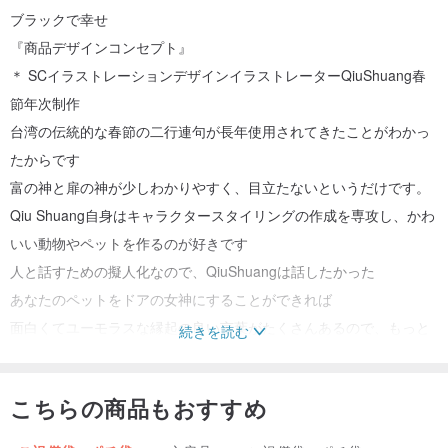
ブラックで幸せ
『商品デザインコンセプト』
＊ SCイラストレーションデザインイラストレーターQiuShuang春
節年次制作
台湾の伝統的な春節の二行連句が長年使用されてきたことがわかっ
たからです
富の神と扉の神が少しわかりやすく、目立たないというだけです。
Qiu Shuang自身はキャラクタースタイリングの作成を専攻し、かわ
いい動物やペットを作るのが好きです
人と話すための擬人化なので、QiuShuangは話したかった
あなたのペットをドアの女神にすることができれば
面白くてユーモラスな縁起の良い言葉がたくさんあるので、もっと
続きを読む
面白く感じますか？
全体がより豊かでより階層化された新しい感覚で新年を作ることが
こちらの商品もおすすめ
できます