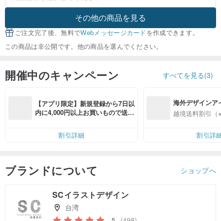
その他の商品を見る
ご注文完了後、無料で
Webメッセージカード
を作成できます。
この商品は非公開です。他の商品を選んでください。
開催中のキャンペーン
すべてを見る(3)
海外デザインア
【アプリ限定】新規登録から7日以
入
内に4,000円以上お買いもので送料
越境送料割引（
無料（最大500円OFF）
割引詳細
割引詳
ブランドについて
ショップへ
SCイラストデザイン
台湾
5
(498)