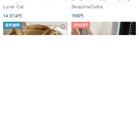
ユーザブルバッグ
インスタント ダウンロード、レ
Lunar Cat
SmachnaTorba
ディース クロスボディ
14,074円
788円
送料無料
35%OFF
その他の商品を見る
ショップを見る
クロシェ編み丸型ジュートバッ
オーガニックコットン糸の編み
グ、クロシェ編みトートバッ
バッグ、クラッチバッグとして
グ、クロシェ編みショルダーバ
も。
Lunar Cat
Knits And Woven By Oom
ッグ
11,425円
5,405円
8,314円
送料無料