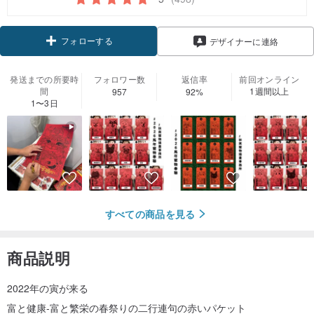
フォローする
デザイナーに連絡
発送までの所要時
フォロワー数
返信率
前回オンライン
間
1週間以上
957
92%
1〜3日
すべての商品を見る
商品説明
2022年の寅が来る
富と健康-富と繁栄の春祭りの二行連句の赤いパケット