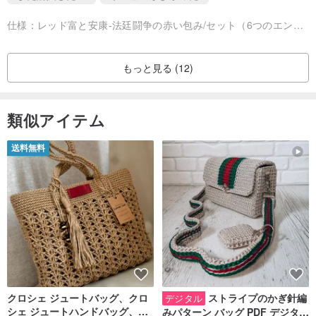
仕様：
レッド富と安康-法廷闘争の赤い包み/セット（6つのエントリ）同じ段落, レッド富と健康-法の戦い+幸福と幸福-ブラック法の戦い春の二行連句/グループ, レッド私の家にお金を入れる-FaDou Xiao Fangchun / 5つ買うと1つ無料になる
もっと見る (12)
類似アイテム
送料無料
クロシェ ジュートバッグ、クロ
ストライプのかぎ針編
デジタル
シェ ジュートハンドバッグ、リ
みパターン バッグ PDF デジタル