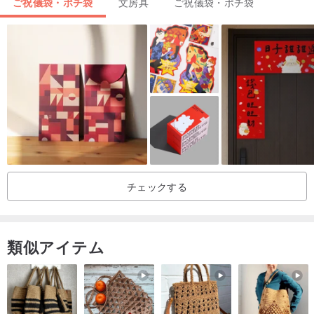
ご祝儀袋・ポチ袋
文房具
ご祝儀袋・ポチ袋
各春節連句の左上隅にカスタマイズ可能なスペースがあります
筆を使って縁起の良い言葉を書いたり、家族に手紙を書いたりする
ことができます
最も一般的なことは、ChenjiaqiuMansionなどの姓やお店の名前を
書き留めることです
独創的なアイデアで遊んでいる感覚は、シンプルな春節の二行連句
になりますか？
豊富さの可能性を高めました！
チェックする
次に、私たち台湾人は正月に贈り物をする習慣があります
多くの企業、企業、企業が実際に新年の間に贈り物をします
春節の二行連句を作ることができれば、コミュニケーションの架け
類似アイテム
橋を築くことができます
良いビジネスや良い店ができるなら
あなたの犬の品種がとても思いやりがあるかどうか覚えておいてく
ださい！