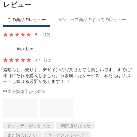
レビュー
PS。ライティングサービスは、中国語と英語の両方で5文字未満の
この商品のレビュー
同ショップ商品のすべてのレビュー
シートを対象としています。
二行連句を2つ注文する場合は、執筆サービスを2回注文する必要が
5
(12)
あります。
Alex Lee
注文後すぐにプライベートメッセージでチャット
そして、書きたいテキストとそれに対応する春節連句商品を提案し
4 年前に
ます
素晴らしい売り手、デザインの写真はとても美しいです、すでに2
年目にそれを購入しました。行き届いたサービス、私たちはサポ
ートし続ける必要があります！ ！ ！
" 製品仕様"
中国語繁体字から翻訳
＊素材：スターダスト紙350ポンド
＊赤い封筒：香水の赤い封筒
＊春の連句サイズ：30cm×50cm
＊バケツのサイズ：15cm×15cm
クオリティがよかった
期待通りだった
＊原産地：台湾
また購入したい
サービスがよかった