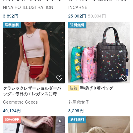
グ ITA バッグアクセサリー
NINA HO ILLUSTRATION
INCARNE
3,892円
25,002円
50,004円
送料無料
送料無料
クラシックレザーショルダーバ
手提げ巾着バッグ
新着
ッグ - 毎日のエレガンスに時代
を超えたアクセサリー
Geometric Goods
花屋敷女子
40,124円
8,299円
50%OFF
送料無料