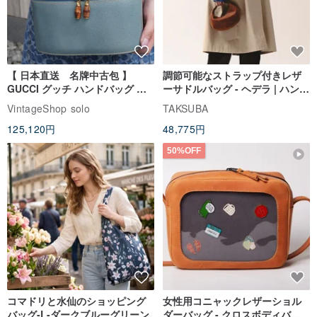
【 日本直送 名牌中古包 】
調節可能なストラップ付きレザ
GUCCI グッチ ハンドバッグ ブ
ーサドルバッグ - ヘデラ | ハンド
ルー バンブー レザー バニティバ
クラフト ショルダーバッグ
VintageShop solo
TAKSUBA
ッグ vintage ヴィンテージ オー
125,120円
48,775円
ルド 8rhwf4
50%OFF
コマドリと水仙のショッピング
女性用コニャックレザーショル
バッグ-L-ダークブルーグリーン
ダーバッグ - クロスボディバッ