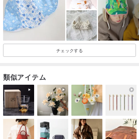
【サイズ(cm)】
40
【生産国】
日本
★☆ギフトラッピングをご希望の方はこちら☆★
チェックする
jp.pinkoi.com/product/KZFdDFQi
類似アイテム