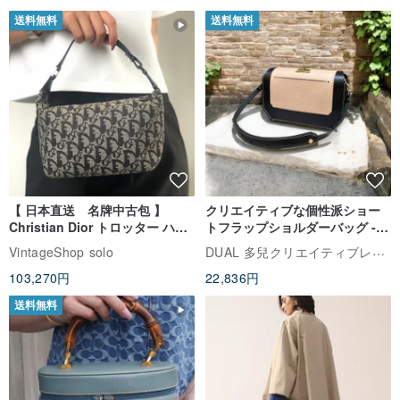
送料無料
送料無料
【 日本直送 名牌中古包 】
クリエイティブな個性派ショー
Christian Dior トロッター ハン
トフラップショルダーバッグ -
ドバッグ ブラック ジャガード バ
クラシックブラック (ギフト オ
DUAL 多兒クリエイティブレザーグッズ
VintageShop solo
ニティバッグ ミニバッグ zxykbr
リジナル)
103,270円
22,836円
送料無料