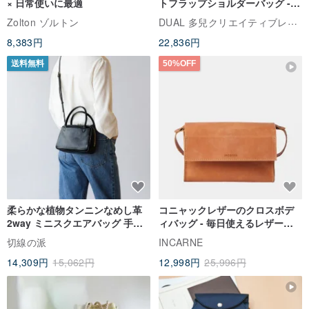
× 日常使いに最適
トフラップショルダーバッグ -
ラッキーグリーン (ギフト オリ
DUAL 多兒クリエイティブレザーグッズ
Zolton ゾルトン
ジナル)
8,383円
22,836円
送料無料
50%OFF
柔らかな植物タンニンなめし革
コニャックレザーのクロスボデ
2way ミニスクエアバッグ 手提
ィバッグ - 毎日使えるレザーハ
げ 斜め掛け 上品な本革バッグ
ンドバッグ
切線の派
INCARNE
14,309円
15,062円
12,998円
25,996円