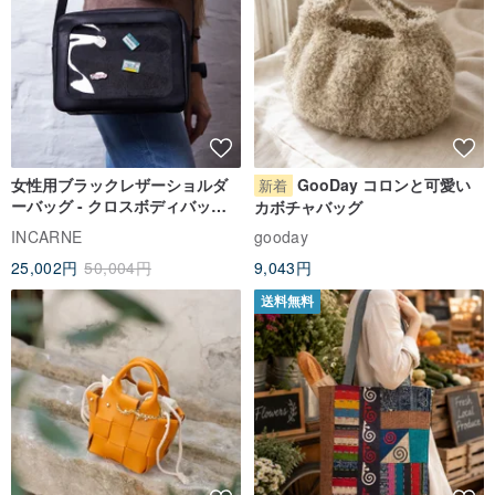
女性用ブラックレザーショルダ
GooDay コロンと可愛い
新着
ーバッグ - クロスボディバッグ
カボチャバッグ
ITA バッグアクセサリー
INCARNE
gooday
25,002円
50,004円
9,043円
送料無料