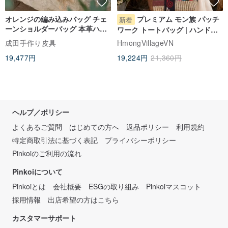
オレンジの編み込みバッグ チェ
プレミアム モン族 パッチ
新着
ーンショルダーバッグ 本革ハン
ワーク トートバッグ | ハンドメ
ドメイドバッグ
イド テキスタイル ショルダーバ
成田手作り皮具
HmongVillageVN
ッグ
19,477円
19,224円
21,360円
ヘルプ／ポリシー
よくあるご質問
はじめての方へ
返品ポリシー
利用規約
特定商取引法に基づく表記
プライバシーポリシー
Pinkoiのご利用の流れ
Pinkoiについて
Pinkoiとは
会社概要
ESGの取り組み
Pinkoiマスコット
採用情報
出店希望の方はこちら
カスタマーサポート