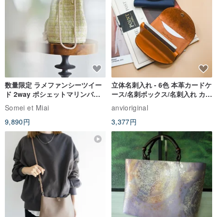
数量限定 ラメファンシーツイー
立体名刺入れ - 6色 本革カードケ
ド 2way ポシェットマリンバッ
ース/名刺ボックス/名刺入れ カス
グ アップルグリーン ミニショ
タマイズ箔押し/型押し可能
Somei et Miai
anvioriginal
ルダー
9,890円
3,377円