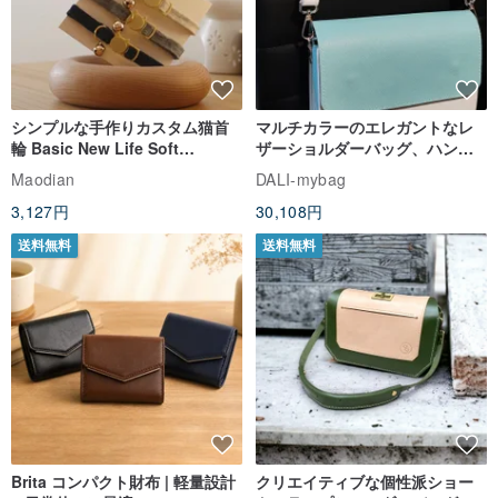
シンプルな手作りカスタム猫首
マルチカラーのエレガントなレ
輪 Basic New Life Soft
ザーショルダーバッグ、ハンド
Organic Cat Collar | Simple
メイド
Maodian
DALI-mybag
Soft Cat Collar
3,127円
30,108円
送料無料
送料無料
Brita コンパクト財布 | 軽量設計
クリエイティブな個性派ショー