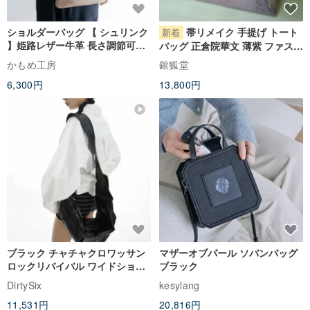
ショルダーバッグ 【 シュリンク
帯リメイク 手提げ トート
新着
】姫路レザー牛革 長さ調節可ス
バッグ 正倉院華文 薄紫 ファスナ
トラップ HS32K
ー付 A4サイズ
かもめ工房
銀狐堂
6,300円
13,800円
ブラック チャチャクロワッサン
マザーオブパール ソバンバッグ
ロックリバイバル ワイドショル
ブラック
ダーストラップ 柔らか軽量 ショ
DirtySix
kesylang
ルダーバッグ 斜め掛けバッグ
11,531円
20,816円