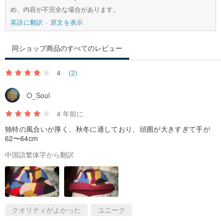
め、内容が不完全な場合があります。
英語に翻訳
原文を表示
同ショップ商品のすべてのレビュー
4
(2)
O_Soul
4 年前に
独特の風合いが厚く、秋冬に適しており、頭囲が大きすぎて手が
62〜64cm
中国語繁体字から翻訳
クオリティがよかった
ユニーク