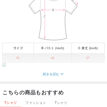
サイズ
B
バスト
(inch)
C
身丈
(inch)
XL
42
27
続きを読む
◾ 自然な染色と印刷プロセスから作られていますそのため、真水で
手洗いしてください。そして洗剤を一切使わない中性のph値を持つ
ベビーシャワークリームに加えて、日陰で乾燥させる必要がありま
こちらの商品もおすすめ
す.ただし、高温でのアイロンはしないでください。色や柄を美しく
Tシャツ
ファッション
Tシャツ
守るために