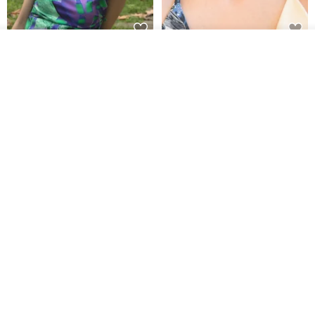
入荷待ち登録
【イタリアの精緻な職人技】 -
世界の片隅で静かに咲く花/ ワン
ショップを見る
フレンチシックな装い - ツイル
ポイントタトゥーのレースのチ
プリントシルクスカーフトップ
ョーカー SV649
from a friend of mine
Sugar Valentine
ス
34,340円
1,780円
送料無料
CHARM 日本製 ショート ミック
天然シルクフラワーネックレス -
ス オーガニックコットン ネック
ローズチョーカー - リストレッ
ウォーマー
グブレスレット シルクアクセサ
カジュアルボックス casual box
Marina V Lingerie