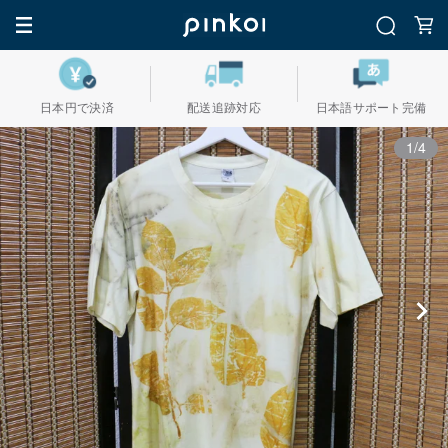
日本円で決済
配送追跡対応
日本語サポート完備
1/4