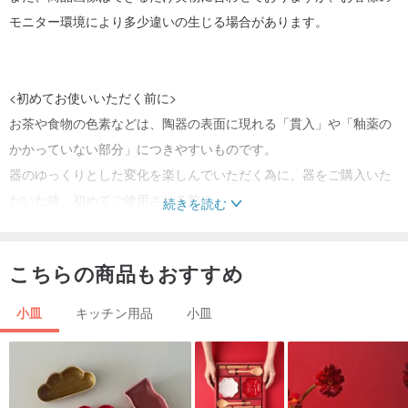
モニター環境により多少違いの生じる場合があります。
<初めてお使いいただく前に>
お茶や食物の色素などは、陶器の表面に現れる「貫入」や「釉薬の
かかっていない部分」につきやすいものです。
器のゆっくりとした変化を楽しんでいただく為に、器をご購入いた
だいた後、初めてご使用される前に
続きを読む
次のことをお勧めします。（目止め）
こちらの商品もおすすめ
米の研ぎ汁（または米ぬかを入れた水）の中に新しい器を浸し、数
分～数十分煮立てて下さい。
小皿
キッチン用品
小皿
冷えるまでそのまま待ち、洗って十分に乾燥させてからご使用下さ
い。
研ぎ汁の中で煮ることにより「ぬか」が器のきめの中へ入り込み、
色素の染み込みを緩和させます。