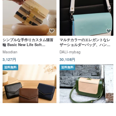
シンプルな手作りカスタム猫首
マルチカラーのエレガントなレ
輪 Basic New Life Soft
ザーショルダーバッグ、ハンド
Organic Cat Collar | Simple
メイド
Maodian
DALI-mybag
Soft Cat Collar
3,127円
30,108円
送料無料
送料無料
入荷待ち登録
ショップを見る