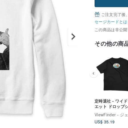
ご注文完了後
セージカードとは
この商品は非公開
その他の商
定時退社 - ワイ
エット ドロップ
ダー - 2 色
US$ 35.19