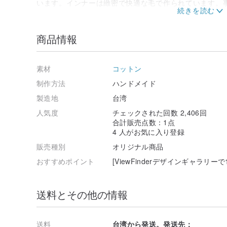
います。インナーは緻密で快適な毛で作られています。
げることができます。通常の洗濯と着用では、ネックラ
くいです。
商品情報
画像はデジタルインクジェットで印刷され、環境にやさ
色堅牢度が向上しているため、処理剤は弱酸性です。わ
去できます。水で洗うか、換気の良い場所に1日置きま
素材
コットン
ファインダーTシャツは専用にカスタマイズされており、
制作方法
ハンドメイド
業日（6日を除く）で発送されます。在庫がある場合は
製造地
台湾
品は2営業日かかります。（6日を除く）発送。1つの注
品の両方が含まれている場合、カスタマイズされた商品
人気度
チェックされた回数 2,406回
合計販売点数：1点
【サイズ、仕様、サイズ】
4 人がお気に入り登録
販売種別
オリジナル商品
おすすめポイント
[ViewFinderデザインギャラリ
送料とその他の情報
送料
台湾から発送。発送先：