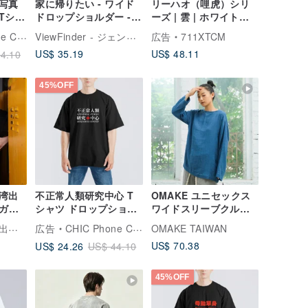
写真
家に帰りたい - ワイド
リーハオ（哩虎）シリ
Tシャ
ドロップショルダー - 3
ーズ | 雲 | ホワイトプ
ルダ
色
リントTシャツ
ViewFinder - ジェンダーレスコラボ服 & ライセンスグッズ
Case
広告
711XTCM
ッ
US$ 35.19
US$ 48.11
4.10
Tシャ
45%OFF
湾出
不正常人類研究中心 T
OMAKE ユニセックス
 ガレ
シャツ ドロップショル
ワイドスリーブクルー
ト T
ダー ヘビーウェイト ワ
ネックトップス / ダブ
キレイキレイ台湾出張所
広告
CHIC Phone Case
OMAKE TAIWAN
イドTシャツ 吸湿速乾
ルガーゼ ブルー
US$ 70.38
US$ 24.26
US$ 44.10
黒T
45%OFF