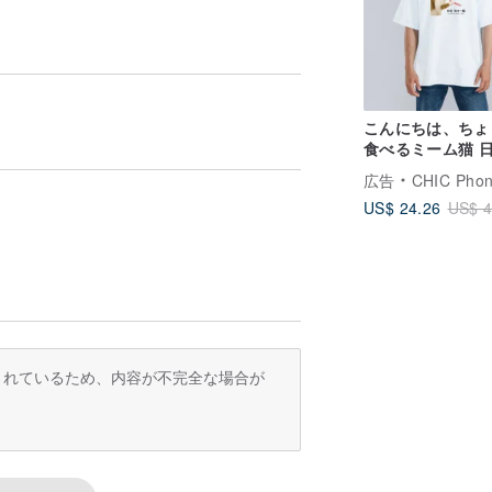
こんにちは、ちょ
食べるミーム猫 
韓国語 服 ドロッ
広告
CHIC Phone 
ルダー ヘビーウ
US$ 24.26
US$ 4
ワイドTシャツ 白
訳されているため、内容が不完全な場合が