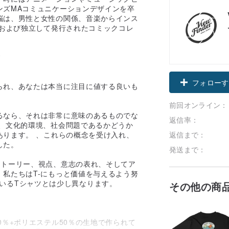
ンズMAコミュニケーションデザインを卒
脳は、男性と女性の関係、音楽からインス
、および独立して発行されたコミックコレ
す
フォローす
られ、あなたは本当に注目に値する良いも
前回オンライン：
るなら、それは非常に意味のあるものでな
返信率：
楽、文化的環境、社会問題であるかどうか
返信まで：
あります。 、これらの概念を受け入れ、
した。
発送まで：
ストーリー、視点、意志の表れ、そしてア
私たちはT-にもっと価値を与えるよう努
回っているTシャツとは少し異なります。
その他の商
0％+ポリエステル50％の生地で作られて