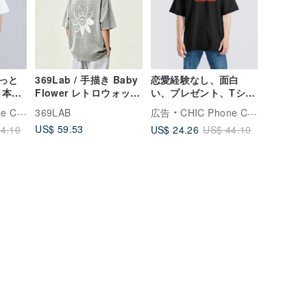
っと
369Lab / 手描き Baby
恋愛経験なし、面白
日本語
Flower レトロウォッシ
い、プレゼント、Tシャ
プショ
ュ加工 T シャツ / クリ
ツ、黒T、オーバーサイ
Case
369LAB
広告
CHIC Phone Case
ェイト
ーンフィットルーズ /
ズ、綿、クールTシャ
US$ 59.53
US$ 24.26
4.10
US$ 44.10
T
半袖
ツ、黒T