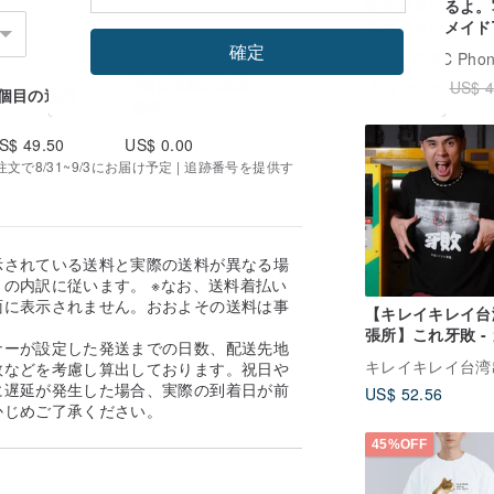
彼女が見てるよ。
でオーダーメイド
ツ、ドロップショ
確定
広告
CHIC Phone 
ー、ワイドシルエ
2個目以降の追加
US$ 24.26
US$ 4
ト、吸湿速乾、黒
1個目の送料
送料
ツ
S$ 49.50
US$ 0.00
で8/31~9/3にお届け予定 | 追跡番号を提供す
示されている送料と実際の送料が異なる場
の内訳に従います。 ※なお、送料着払い
面に表示されません。おおよその送料は事
【キレイキレイ台
。
張所】これ牙敗 -
ナーが設定した発送までの日数、配送先地
ガレ ワイドショー
数などを考慮し算出しております。祝日や
シャツ
に遅延が発生した場合、実際の到着日が前
US$ 52.56
かじめご了承ください。
45%OFF