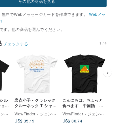
その他の商品を見る
、無料でWebメッセージカードを作成できます。
Webメッ
？
です。他の商品を選んでください。
品
1 / 4
チェックする
ドシル
岩点小子 - クラシック
こんにちは、ちょっと
ニャーバー
ショル
クルーネック T シャツ
食べます - 中国語 - ぽ
ドドロッ
- ホワイト
っちゃり猫バージョン -
3 色
ViewFinder - ジェンダーレスコラボ服 & ライセンスグッズ
ViewFinder - ジェンダーレスコラボ服 & ライセンスグッズ
ViewFinder - ジェンダーレスコラボ服 & ライセンスグッズ
クラシッククルーネッ
US$ 35.19
US$ 30.74
US$ 35.
ク T シャツ - 2 色