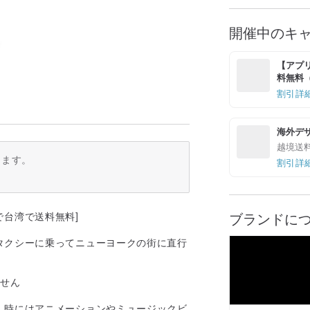
開催中のキ
【アプリ
料無料（最
割引詳
海外デ
越境送
ります。
割引詳
ブランドに
文で台湾で送料無料]
タクシーに乗ってニューヨークの街に直行
ません
、時にはアニメーションやミュージックビ