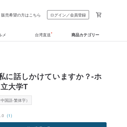
販売希望の方はこちら
ログイン／会員登録
ルメ
台湾直送
商品カテゴリー
私に話しかけていますか？-ホ
中立大学T
中国語-繁体字）
5.0
(1)