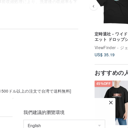
事前収縮処理により、洗濯後の収縮率を下
イン、袖口、ボディ変形せず、毛羽立ちに
しいインクが全面的に使用されています。
ずかな臭いは正常であり、それがあれば除
定時退社 - ワイ
す。
エット ドロップ
ダー - 2 色
詳細な品質検査と梱包を経て、5〜14営
、商品仕様書に記載されます。スポット商
US$ 35.19
文にカスタマイズされた商品とスポット商
が到着したときに一緒に発送されます。
おすすめの
45%OFF
ーで1500ドル以上の注文で台湾で送料無料]
我們建議的瀏覽環境