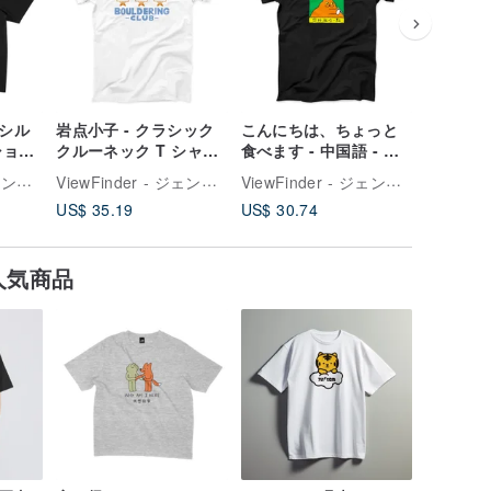
ドシル
岩点小子 - クラシック
こんにちは、ちょっと
ニャーバー
ショル
クルーネック T シャツ
食べます - 中国語 - ぽ
ドドロッ
- ホワイト
っちゃり猫バージョン -
3 色
ViewFinder - ジェンダーレスコラボ服 & ライセンスグッズ
ViewFinder - ジェンダーレスコラボ服 & ライセンスグッズ
ViewFinder - ジェンダーレスコラボ服 & ライセンスグッズ
クラシッククルーネッ
US$ 35.19
US$ 30.74
US$ 35.
ク T シャツ - 2 色
人気商品