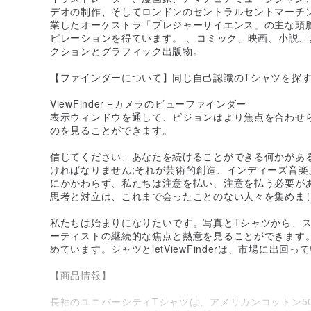
デオの制作、そしてロンドンのセントラルセントマーチ
業したオーケストラ「プレジャーサイエンス」の主な頭
ピレーションを得ています。 、コミック、映画、小説
クションとグラフィック出版物。
【ファインダーについて】同じ自己認識のTシャツを探
ViewFinder =カメラのビューファインダー
表示ウィンドウを通して、ビジョンはより焦点を合わせ
のを見ることができます。
信じてください、あなたを続けることができる何かがあ
ければなりません;それが芸術的創造、インディーズ音
にかかわらず、私たちは注意を払い、注意を払う必要が
思考と対立は、これまで会ったことのない人々を集めま
私たちは始まりになりたいです。写真とTシャツから、
ーティストの継続的な焦点と熱意を見ることができます。
めています。シャツとletViewFinderは、市場に出
【商品情報】
長袖のユニバーシティTシャツは、アメリカンコットン5