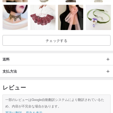
造ボトル2.0、また忙しいときにお茶の良いカップを持つことができ
ます
良いお茶を味わったときはいつでも、それは持っている特性に到達
することができます。
シンプルなリラクゼーション - 醸造の新しい選択：李仁（ガラス瓶
の二重層）。これは茶愛好家の偉大な会社であり、忙しい時間に良
チェックする
いお茶を簡単に手に入れることができます。
材質：ホウケイ酸系耐熱ガラス/ 304ステンレス鋼/食品用PC /シリコ
送料
ーン
支払方法
耐温度：最低-20℃/最高130℃
容量：320cc±5％
レビュー
内容：二重ガラス醸造ボトルx1
注意：
一部のレビューはGoogle自動翻訳システムにより翻訳されているた
1.使用前に必ず洗浄を完了してください。
め、内容が不完全な場合があります。
2.ホットドリンクを設置するときは、蓋を締めないでください。圧
英語に翻訳
原文を表示