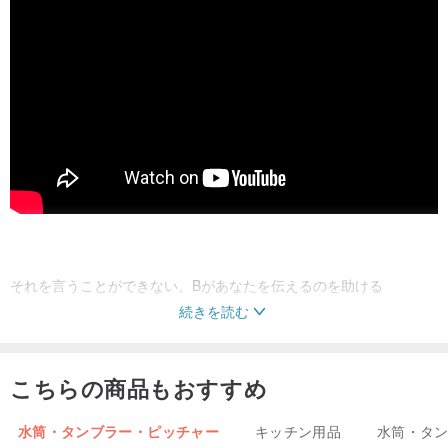
それを言うことができない、Bがあなたを伝えるのを助ける
続きを読む
カスタマイズされた指示：
どんな絵やテキストも添え字、備考、私的なメッセージ
こちらの商品もおすすめ
カスタマイズされた時間2-3日
水筒・タンブラー・ピッチャー
キッチン用品
水筒・タ