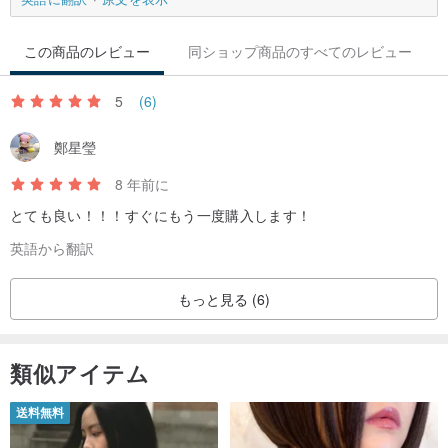
力関係で緩んでしまいます。
3.この製品は二重ガラスであり、内外で温度差がありますので、口
この商品のレビュー
同ショップ商品のすべてのレビュー
を燃やさないように飲むときは注意してください。
4.ホットドリンクを入れると、内層の温度によって外層が増えます
5
(6)
ので、ご使用の際はご注意ください。
鄭星瑩
材料：高硼珪酸塩耐熱ガラス/ 304ステンレス鋼/食品グレードPC）/
8 年前に
シリコーン
とても良い！！！すぐにもう一度購入します！
温度：-20℃〜130℃
英語から翻訳
容量：320cc±5％
内容：2層ガラス醸造ボトルx1
もっと見る (6)
注意：
使用前には必ず洗ってください。
類似アイテム
2.ホットドリンクを入れるときはキャップを締めないでください。
圧力がかかって緩むことはありません。
送料無料
3. 2層ガラスの内面と外面に温度差がありますので、飲んだり慎重