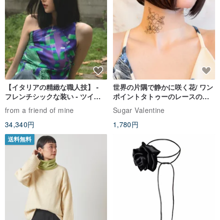
にしてください。
4.ボトルの外面は内面に沿って温度を上げますので、注意してくだ
さい。
【イタリアの精緻な職人技】 -
世界の片隅で静かに咲く花/ ワン
起源/製造方法
フレンチシックな装い - ツイル
ポイントタトゥーのレースのチ
プリントシルクスカーフトップ
ョーカー SV649
全体的なデザイン/台湾、醸造ボトル/中国
from a friend of mine
Sugar Valentine
ス
34,340円
1,780円
送料無料