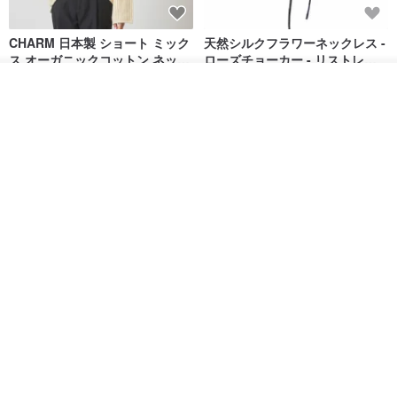
CHARM 日本製 ショート ミック
天然シルクフラワーネックレス -
ス オーガニックコットン ネック
ローズチョーカー - リストレッ
ウォーマー
グブレスレット シルクアクセサ
カジュアルボックス casual box
Marina V Lingerie
入荷待ち登録
リー
ショップを見る
2,500円
9,769円
花園パーティー 両面シルク スカ
エレガントな赤いバラのチュー
ーフ / ダークブルー スカーフ ハ
ルフラワーチョーカー スカーフ*
ンカチ
ロマンティックなチュールフラ
NINA HO ILLUSTRATION
LAVEU
ワーチョーカー
14,194円
5,299円