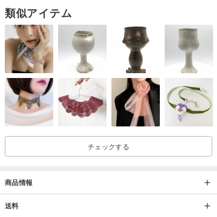
類似アイテム
【作品仕様】
サイズ： 約5.5cm × 9.0cm（持ち手含む）
素材： 印面：ゴム / 持ち手：メイプル材
適応サイズ： 名刺サイズ（55mm×90mm）にぴったりの大きさで
す。
チェックする
商品情報
送料