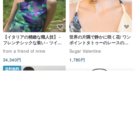
【イタリアの精緻な職人技】 -
世界の片隅で静かに咲く花/ ワン
フレンチシックな装い - ツイル
ポイントタトゥーのレースのチ
プリントシルクスカーフトップ
ョーカー SV649
from a friend of mine
Sugar Valentine
ス
34,340円
1,780円
送料無料
カートに入れる
お気に入り
ショップを見る
CHARM 日本製 ショート ミック
天然シルクフラワーネックレス -