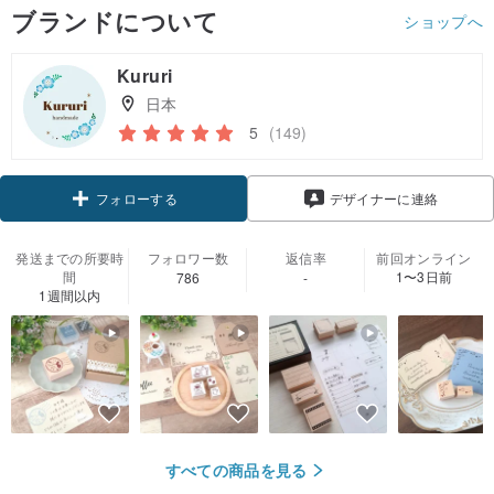
ブランドについて
ショップへ
Kururi
日本
5
(149)
フォローする
デザイナーに連絡
発送までの所要時
フォロワー数
返信率
前回オンライン
間
1〜3日前
786
-
1週間以内
すべての商品を見る