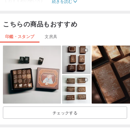
【 おすすめの使い方】
続きを読む
・◆心のこもったメッセージカードに
メッセージを添えて二つ折りに。開く楽しみがある、本のようなカ
こちらの商品もおすすめ
ードになります。
印鑑・スタンプ
文房具
・◆手帳や日記の特別なスペースに
その日の大切な言葉や、お気に入りのフレーズを書き留めるフレー
ムとして。
◆大切な方への宛先枠として
封筒に捺せば、まるでお手紙そのものが物語の一節のような、おし
ゃれな宛先枠に。
◆ショップカードやサンキューカードに
チェックする
ハンドメイド作品に添えるカードに。裏表にスタンプを組み合わせ
て、こだわりの世界観を演出。