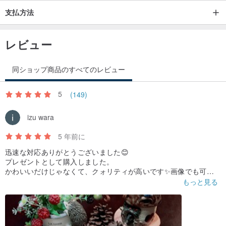
支払方法
レビュー
同ショップ商品のすべてのレビュー
5
(149)
izu wara
5 年前に
迅速な対応ありがとうございました😊
プレゼントとして購入しました。
かわいいだけじゃなくて、クォリティが高いです✨画像でも可愛
いと思ったが実物は何倍も素敵です❣️ずっと見ていても飽きない💕
もっと見る
このハンコに出会えて嬉しい╰(*´︶`*)╯♡
またリピートしま〜す🤩