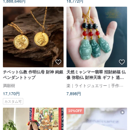
1,888,646円
18,772円
チベット仏教 作明仏母 財神 純銀
天然ミャンマー翡翠 招財納福 仏
ペンダントトップ
像 弥勒仏 財神天珠 ギフト 逍遥
仏
楽｜ライトジュエリー｜手作りのエネルギー
満願樹
17,170円
7,898円
カスタム可
10%OFF