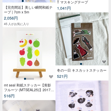
T マスキングテープ
【完売間近】美しい瞬間和紙テ
1,041円
ープ | 7cm x 5m
2,056円
45 人がお気に入り
冬の一日 キスカットステッカー
521円
mt seal 和紙ステッカー【剪影
フルーツ (MTSEAL25)】2017A
W
516円