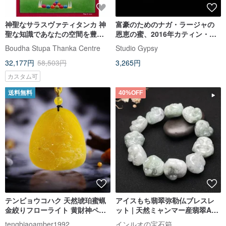
神聖なサラスヴァティタンカ 神
富豪のためのナガ・ラージャの
聖な知識であなたの空間を豊か
恩恵の蜜、2016年カティン・サ
にする
マキー（合同カティン儀式）記
Boudha Stupa Thanka Centre
Studio Gypsy
念品
32,177円
58,503円
3,265円
カスタム可
送料無料
40%OFF
テンビョウコハク 天然琥珀蜜蝋
アイスもち翡翠弥勒仏ブレスレ
金絞りフローライト 黄財神ペン
ット | 天然ミャンマー産翡翠A貨
ダント 財運を招くネックレスチ
| ギフト
tengbiaoamber1992
インルオの宝石箱