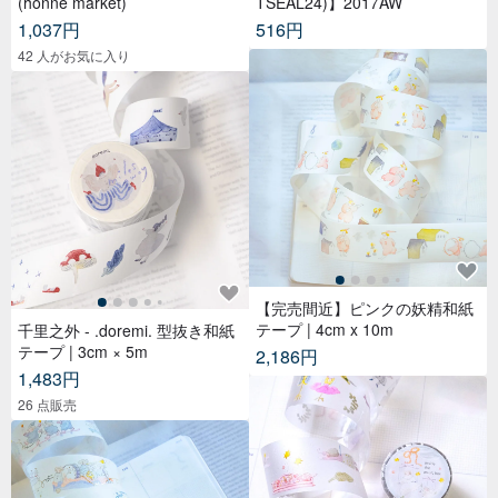
(honne market)
TSEAL24)】2017AW
1,037円
516円
42 人がお気に入り
【完売間近】ピンクの妖精和紙
テープ | 4cm x 10m
千里之外 - .doremi. 型抜き和紙
テープ | 3cm × 5m
2,186円
1,483円
26 点販売