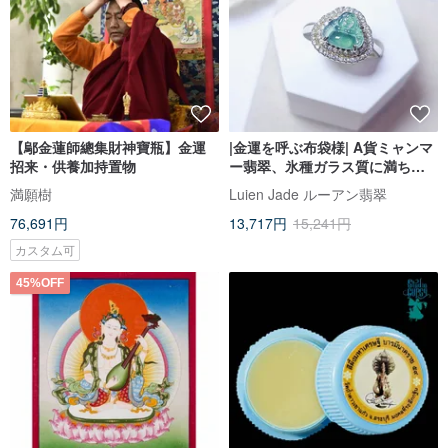
【鄔金蓮師總集財神寶瓶】金運
|金運を呼ぶ布袋様| A貨ミャンマ
招来・供養加持置物
ー翡翠、氷種ガラス質に満ちた
深い晴れやかな青の布袋様
満願樹
Luien Jade ルーアン翡翠
8.8mm、純銀18K金メッキリン
76,691円
13,717円
15,241円
グ
カスタム可
45%OFF