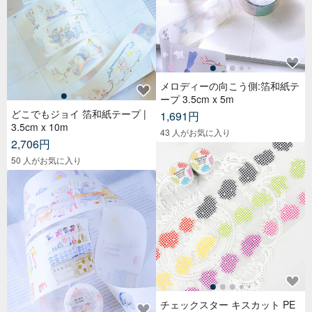
メロディーの向こう側:箔和紙テ
ープ 3.5cm x 5m
どこでもジョイ 箔和紙テープ |
1,691円
3.5cm x 10m
43 人がお気に入り
2,706円
50 人がお気に入り
チェックスター キスカット PE