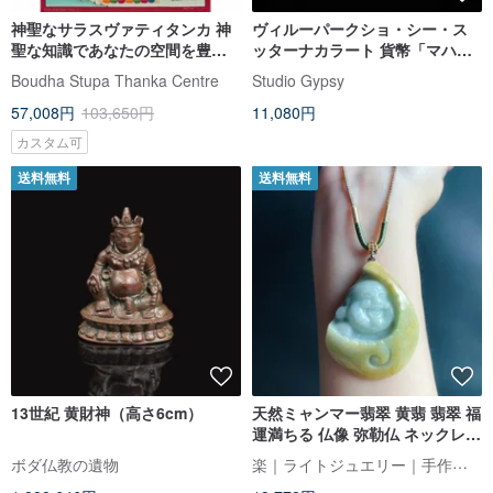
神聖なサラスヴァティタンカ 神
ヴィルーパークショ・シー・ス
聖な知識であなたの空間を豊か
ッターナカラート 貨幣「マハー
にする
セッティ 60」モデル（金メッ
Boudha Stupa Thanka Centre
Studio Gypsy
キ）
57,008円
103,650円
11,080円
カスタム可
送料無料
送料無料
13世紀 黄財神（高さ6cm）
天然ミャンマー翡翠 黄翡 翡翠 福
運満ちる 仏像 弥勒仏 ネックレス
笑い仏 逍遥仏
楽｜ライトジュエリー｜手作りのエネルギー
ボダ仏教の遺物