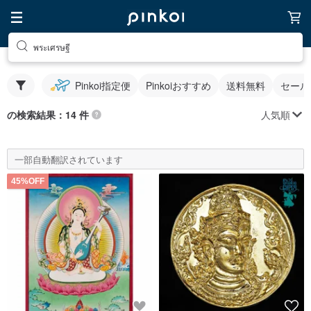
พระเศรษฐี
Pinkoi指定便
Pinkoiおすすめ
送料無料
セール
人気順
の検索結果：14 件
一部自動翻訳されています
45%OFF