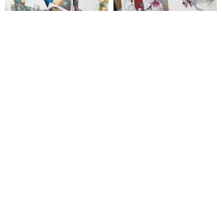
ステッカーセット 少年宇宙飛行
四方遊戯 繊細な筆致 塩顔男子
士 22枚 コラージュ用 人物 背景
PET & 和紙テープ 10m巻 台湾製
小物 Clockwork Astronaut
Nyan Paper Studio
Room 703
2,200円
2,571円
original sticker no.3734 人物ス
レトロガール マットペット マス
テッカー オリジナルステッカー
キングテープ 全身ガールズ