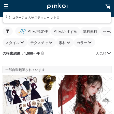
コラージュ 人物ステッカー レトロ
Pinkoi指定便
Pinkoiおすすめ
送料無料
セール
スタイル
テクスチャ
素材
カラー
人気順
の検索結果：1,000+ 件
一部自動翻訳されています