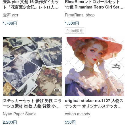
壹洱 yier 文創 16 新作ダイカッ
RimaRimaレトロガールセット
ト「花言葉少女記」レトロ人物
15種 Rimarima Retro Girl Set
ダイカットマスキングテープ 素
15 Pattern Pack
壹洱 yier
RimaRima_shop
材ステッカー
1,766円
1,500円
Pinkoi限定
ステッカーセット 儚げ 男性 コラ
original sticker no.1127 人物ス
ージュ素材 22枚 人物 背景 小物
テッカー オリジナルステッカー
Ethereal Young Man
人物ステッカー 女の子ステッカ
Nyan Paper Studio
cotton melody
ー オリジナル人物ステッカー
2,200円
550円