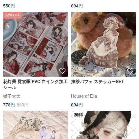
550円
694円
12%OFF
花灯霽 霓裳季 PVC 白インク加工
抹茶パフェ ステッカーSET
シール
獅子太太
House of Ella
778円
883円
694円