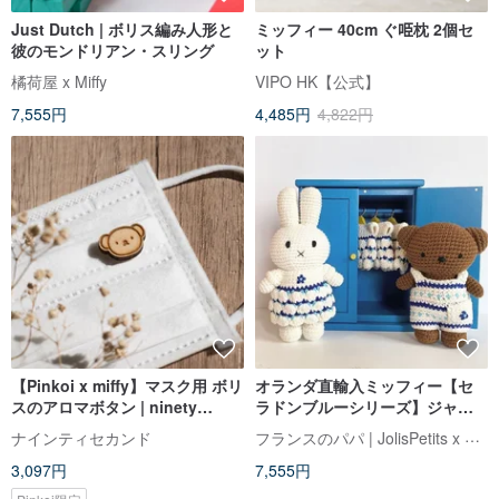
Just Dutch | ボリス編み人形と
ミッフィー 40cm ぐ𠱸枕 2個セ
彼のモンドリアン・スリング
ット
橘荷屋 x Miffy
VIPO HK【公式】
7,555円
4,485円
4,822円
【Pinkoi x miffy】マスク用 ボリ
オランダ直輸入ミッフィー【セ
スのアロマボタン | ninety
ラドンブルーシリーズ】ジャス
second
トダッチ認定の本格ハンドメイ
フランスのパパ | JolisPetits x Miffy
ナインティセカンド
ドかぎ針ミッフィーうさぎ
3,097円
7,555円