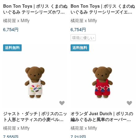
Bon Ton Toys | ボリス くまのぬ
Bon Ton Toys | ボリス くまのぬ
いぐるみ テリーシリーズホワイ
いぐるみ テリーシリーズイエロ
ト24cm
ー24cm
橘荷屋 x Miffy
橘荷屋 x Miffy
6,754円
6,754円
環境に優しい
送料無料
送料無料
ジャスト・ダッチ | ボリスのニッ
オランダ Just Dutch | ボリスの
ト人形とマティスの小麦ベル
編みぐるみと風車のオーバーオ
ト・サスペンダー
ール
橘荷屋 x Miffy
橘荷屋 x Miffy
7,555円
7,212円