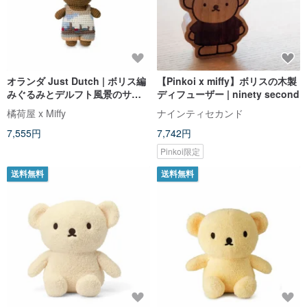
オランダ Just Dutch | ボリス編
【Pinkoi x miffy】ボリスの木製
みぐるみとデルフト風景のサロ
ディフューザー | ninety second
ペット
橘荷屋 x Miffy
ナインティセカンド
7,555円
7,742円
Pinkoi限定
送料無料
送料無料