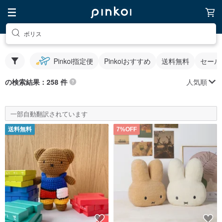
ボリス
Pinkoi指定便
Pinkoiおすすめ
送料無料
セール
人気順
の検索結果：258 件
一部自動翻訳されています
送料無料
7%OFF