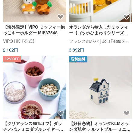
【海外限定】VIPO ミッフィー抱
オランダから輸入したミッフィ
っこキーホルダー MIF37548
ー【ゴッホひまわりシリーズ】
ジャストダッチ公認の本物かぎ
フランスのパパ | JolisPetits x Miffy
VIPO HK【公式】
針ミッフィーうさぎ
2,162円
3,892円
12%OFF
送料無料
【クリアランス65%オフ】ダッ
【好日恋物】オランダKLMオラ
チメパル ミニダブルレイヤーカ
ンダ航空 デルフトブルー ミニチ
ップ 300ml / 計5個
ュアハウス #1