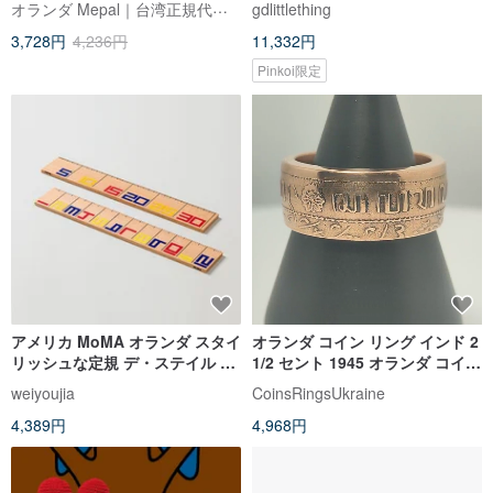
オランダ Mepal｜台湾正規代理店
gdlittlething
3,728円
4,236円
11,332円
Pinkoi限定
アメリカ MoMA オランダ スタイ
オランダ コイン リング インド 2
リッシュな定規 デ・ステイル ル
1/2 セント 1945 オランダ コイン
ーラー 木製定規 子供用定規
リング オランダ コイン
weiyoujia
CoinsRingsUkraine
4,389円
4,968円