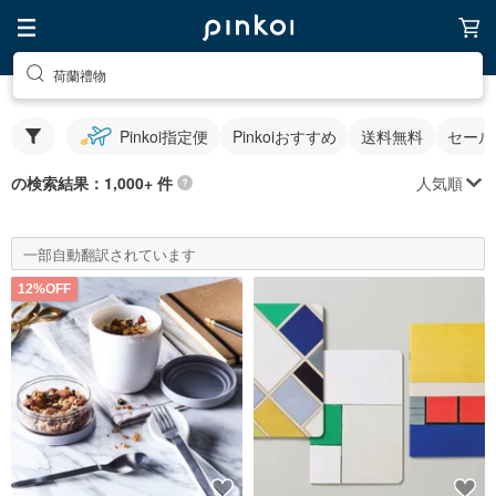
荷蘭禮物
Pinkoi指定便
Pinkoiおすすめ
送料無料
セール
人気順
の検索結果：1,000+ 件
一部自動翻訳されています
12%OFF