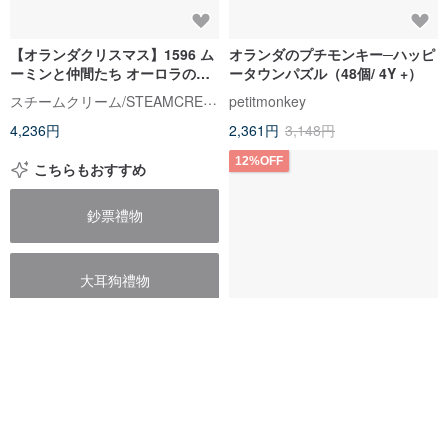
【オランダクリスマス】1596 ム
オランダのプチモンキー─ハッピ
ーミンと仲間たち オーロラの星
ータウンパズル（48個/ 4Y +）
空 75g ギフト MOOMIN
スチームクリーム/STEAMCREAM
petitmonkey
4,236円
2,361円
3,148円
12%OFF
こちらもおすすめ
鈔票禮物
大耳狗禮物
送老師畢業禮物
【新商品】オランダ Mepal Vita
ウォーターボトル
送老師禮物
500ml/700ml/900ml - 多種
オランダ Mepal｜台湾正規代理店