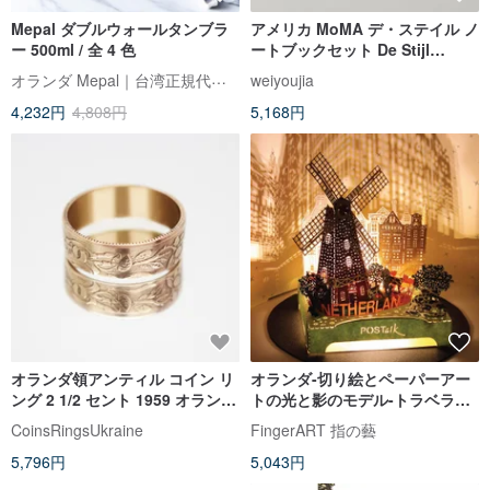
Mepal ダブルウォールタンブラ
アメリカ MoMA デ・ステイル ノ
ー 500ml / 全 4 色
ートブックセット De Stijl
Notebook アートノート
オランダ Mepal｜台湾正規代理店
weiyoujia
4,232円
4,808円
5,168円
オランダ領アンティル コイン リ
オランダ-切り絵とペーパーアー
ング 2 1/2 セント 1959 オランダ
トの光と影のモデル-トラベラー
コイン リング
シリーズ（TL-03）ギフト
CoinsRingsUkraine
FingerART 指の藝
5,796円
5,043円