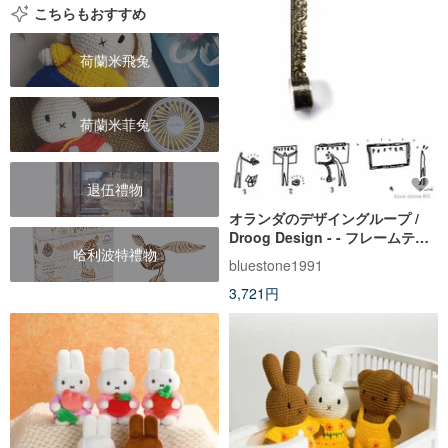
こちらもおすすめ
荷蘭米飛兔
荷蘭米菲兔
退伍禮物
オランダのデザイングループ /
Droog Design - - フレームテー
哈利波特禮物
プ
bluestone1991
3,721円