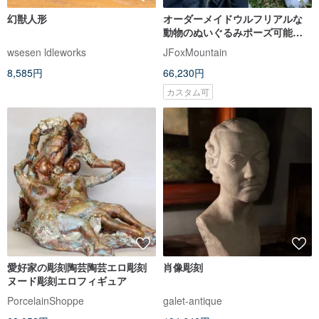
幻獣人形
オーダーメイドウルフリアルな
動物のぬいぐるみポーズ可能な
アートドール
wsesen ldleworks
JFoxMountain
8,585円
66,230円
カスタム可
愛好家の彫刻陶芸陶芸エロ彫刻
肖像彫刻
ヌード彫刻エロフィギュア
PorcelainShoppe
galet-antique