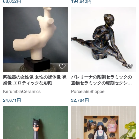
68,052円
194,640円
陶磁器の女性像 女性の裸体像 裸
バレリーナの彫刻セラミックの
婦像 エロティックな彫刻
置物セラミックの彫刻セクシー
な女性の肖像画
KerumbiaCeramics
PorcelainShoppe
24,671円
32,784円