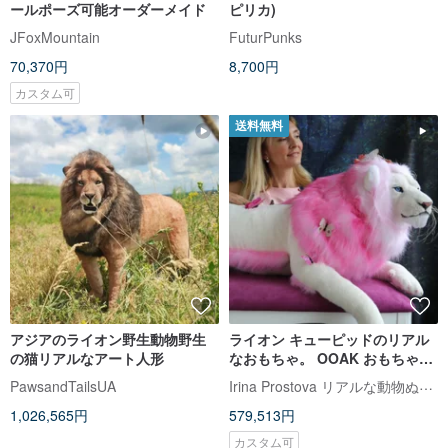
ールポーズ可能オーダーメイド
ピリカ)
JFoxMountain
FuturPunks
70,370円
8,700円
カスタム可
送料無料
アジアのライオン野生動物野生
ライオン キューピッドのリアル
の猫リアルなアート人形
なおもちゃ。 OOAK おもちゃ。
可動式おもちゃ。ぬいぐるみ
Irina Prostova リアルな動物ぬいぐるみ
PawsandTailsUA
1,026,565円
579,513円
カスタム可