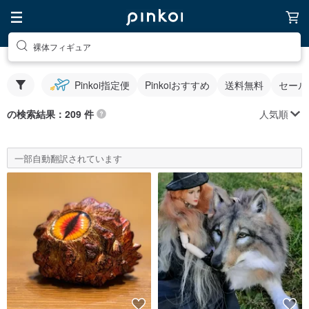
裸体フィギュア
Pinkoi指定便
Pinkoiおすすめ
送料無料
セール
人気順
の検索結果：209 件
一部自動翻訳されています