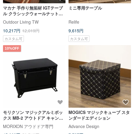
マカナ 手作り無垢材 IGTテーブ
ミニ専用テーブル
ル クラシックウォールナット
（全3仕様）
Outdoor Living TW
Relife
10,217円
12,019円
9,615円
カスタム可
カスタム可
10%OFF
モリクソン マジックアルミボッ
MOGICS マジックキューブ スタ
クス MB-2 アウトドア キャンプ
ンダードエディション
ボックステーブル
MORIXON アウドドア専門
Advance Design