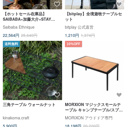
【ホットセール在庫品】
【bitplay】全境遊牧テーブルセ
SAIBABA×加藤大介×STAY
ット
WORKS ジョイント発光サイド
Saibaba Ethnique
bitplay 公式直営
テーブル
22,564円
25,640円
1,210円
1,374円
送料無料
10%OFF
三角テーブル ウォールナット
MORXION マジックスモールテ
ーブル キャンプテーブル/スプリ
ッティングテーブル/システムテ
kinakoma.craft
MORIXON アウドドア専門
ーブル/アウトドアキャンプ MT-5
5,900円
18,198円
20,220円
40cm