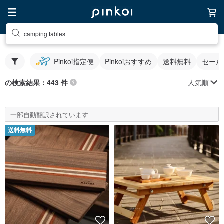
camping tables
Pinkoi指定便
Pinkoiおすすめ
送料無料
セール
人気順
の検索結果：443 件
一部自動翻訳されています
送料無料