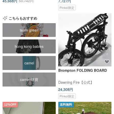
45,668円
50,742円
7,727円
Pinkoi限定
こちらもおすすめ
team green
hong kong babies
camel
Brompton FOLDING BOARD
cameo珠寶
Dawning Fire【公式】
24,308円
Pinkoi限定
12%OFF
送料無料