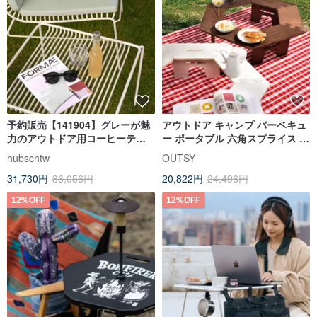
予約販売【141904】グレーが魅
アウトドア キャンプ バーベキュ
力のアウトドア用コーヒーテー
ー ポータブル 六角スプライス テ
ブル
ーブル/ピクニック テーブル
hubschtw
OUTSY
31,730円
36,056円
20,822円
24,496円
12%OFF
12%OFF