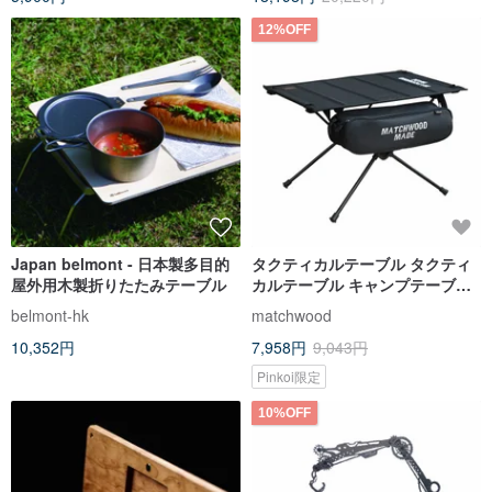
12%OFF
Japan belmont - 日本製多目的
タクティカルテーブル タクティ
屋外用木製折りたたみテーブル
カルテーブル キャンプテーブル
ダイニングテーブル 折りたたみ
belmont-hk
matchwood
テーブル ピクニックテーブル キ
10,352円
7,958円
9,043円
ャンプ ミリタリースタイル
Pinkoi限定
10%OFF