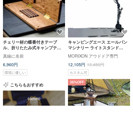
チェリー材の蝶番付きテーブ
キャンピングエース エールパン
ル、折りたたみ式キャンプテー
マシナリー ライトスタンド
ブル、ティーテーブル、ノート
ARC-280B キャンプライトスタ
真鍮に名前
MORIXON アウドドア専門
パソコン用リフト。
ンド 卓上ライトスタンド ライト
6,960円
12,105円
13,450円
スタンド
環境に優しい
カスタム可
36%OFF
こちらもおすすめ
cameo
made by camel