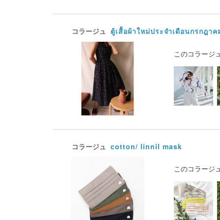
コラージュ
ตู้เสื้อผ้าใหม่ประจำเดือนกรกฎาค
このコラージ
コラージュ
cotton/ linnil mask
このコラージ