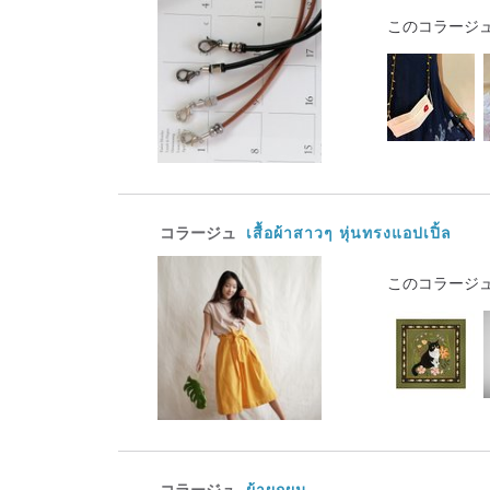
このコラージ
コラージュ
เสื้อผ้าสาวๆ หุ่นทรงแอปเปิ้ล
このコラージ
コラージュ
ผ้าผูกผม