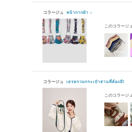
コラージュ
หน้ากากผ้า ~
このコラージ
コラージュ
เธรดรวมกระเป๋าสานที่ต้องมี!
このコラージ