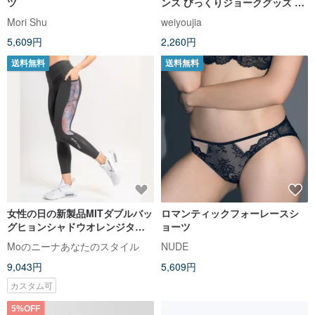
ツ
ンス びっくりジョークグッズ い
たずら玩具
Mori Shu
weiyoujia
5,609円
2,260円
送料無料
送料無料
女性の日の新製品MITダブルバッ
ロマンティックフォーレースシ
グヒョンシャドウオレンジタイ
ョーツ
ツ高タイトネス
Moのニーナあなたのスタイル
NUDE
9,043円
5,609円
カスタム可
5%OFF