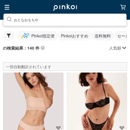
おとなおもちや
Pinkoi指定便
Pinkoiおすすめ
送料無料
セール
人気順
の検索結果：140 件
一部自動翻訳されています