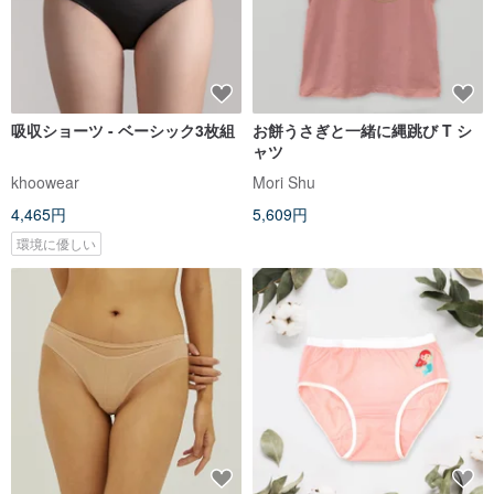
吸収ショーツ - ベーシック3枚組
お餅うさぎと一緒に縄跳び T シ
ャツ
khoowear
Mori Shu
4,465円
5,609円
環境に優しい