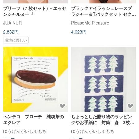
ブリーフ（7 枚セット）- エッセ
ブラックアイラッシュレースブ
ンシャルヌード
ラジャー＆Tバックセット セクシ
ーランジェリー
JUA NUR
PleaseMe Pleasure
2,832円
4,623円
環境に優しい
ヘンテコ ブローチ 純喫茶の
ちょっとした贈り物のラッピン
エクレア
グやお手紙に 封筒 森 3枚入
り
ゆうげんがいしゃもち
ゆうげんがいしゃもち