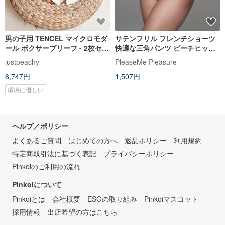
男の子用 TENCEL マイクロモダ
サテンフリル フレンチショーツ
ール ボクサーブリーフ - 2枚セッ
快適な三角パンツ ピーチヒップ
ト
純粋で色っぽい 通気性抜群のTバ
justpeachy
PleaseMe Pleasure
ック セクシー
6,747円
1,507円
環境に優しい
ヘルプ／ポリシー
よくあるご質問
はじめての方へ
返品ポリシー
利用規約
特定商取引法に基づく表記
プライバシーポリシー
Pinkoiのご利用の流れ
Pinkoiについて
Pinkoiとは
会社概要
ESGの取り組み
Pinkoiマスコット
採用情報
出店希望の方はこちら