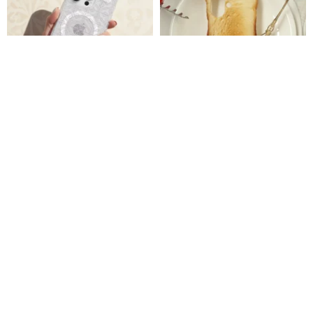
鏡花流彩 シリーズ 透明花柄タイ
1カ月待ち【スマホケース】ねこ
ル柄 耐衝撃スマホケース
耳トースト iPhone/Android 全
CSBT03
機種対応
Fairy and You （フェアリー&ユー）
CreASEnse クリエセンス
3,423円
5,500円
カスタム可
送料無料