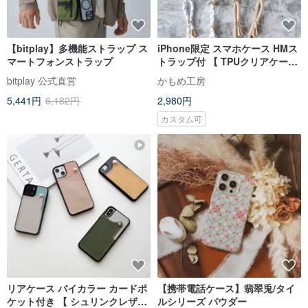
【bitplay】多機能ストラップ ス
iPhone限定 スマホケース HMス
マートフォンストラップ
トラップ付 【 TPUクリアケース
名入れ 】 スマホショルダー クリ
bitplay 公式直営
かもめ工房
ア 文字入れ OS10U
5,441円
6,182円
2,980円
カスタム可
リアケース バイカラー カードポ
【携帯電話ケース】翡翠兎/タイ
ケット付き 【 シュリンクレザー
ルシリーズ パウダー