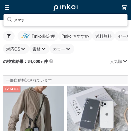
スマホ
Pinkoi指定便
Pinkoiおすすめ
送料無料
セール
対応OS
素材
カラー
人気順
の検索結果：34,000+ 件
一部自動翻訳されています
12%OFF