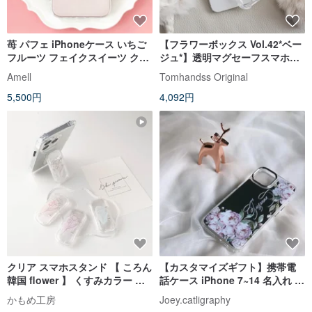
苺 パフェ iPhoneケース いちご
【フラワーボックス Vol.42*ベー
フルーツ フェイクスイーツ クリ
ジュ*】透明マグセーフスマホケ
アスマホケース iPhone16
ース
Amell
Tomhandss Original
5,500円
4,092円
クリア スマホスタンド 【 ころん
【カスタマイズギフト】携帯電
韓国 flower 】 くすみカラー ス
話ケース iPhone 7~14 名入れ 水
マホグリップ クリア FM14U
彩ローズエッジ
かもめ工房
Joey.catligraphy