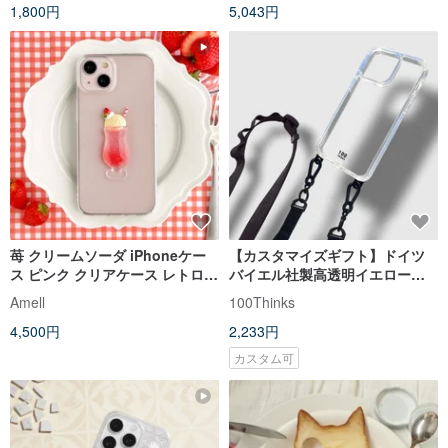
1,800円
5,043円
苺 クリームソーダ iPhoneケー
【カスタマイズギフト】ドイツ
ス ピンク クリアケース レトロ
バイエル社製高透明イエロー防
喫茶店 フェイクスイーツ
止ダブルフック​​携帯ケース＋ス
Amell
100Thinks
iPhone17
トラップセットiPhone携帯ケー
4,500円
2,233円
ス
カスタム可