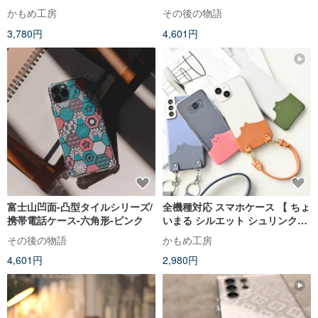
】姫路レザー iPhone 通勤 通学
かもめ工房
その後の物語
JS10K
3,780円
4,601円
富士山凹面-凸型タイルシリーズ/
全機種対応 スマホケース 【 ちょ
携帯電話ケース-六角形-ピンク
いまる シルエット シュリンクレ
ザー 】 ねこ くま クリア スマホ
その後の物語
かもめ工房
ショルダー 姫路レザー くすみカ
4,601円
2,980円
ラー BS40K