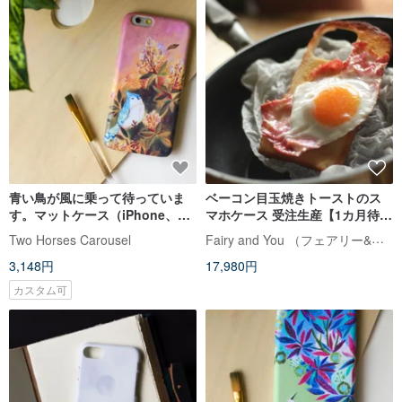
青い鳥が風に乗って待っていま
ベーコン目玉焼きトーストのス
す。マットケース（iPhone、
マホケース 受注生産【1カ月待
HTC、Samsung、Sony）
ち】
Fairy and You （フェアリー&ユー）
Two Horses Carousel
3,148円
17,980円
カスタム可