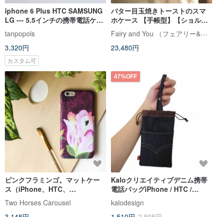
iphone 6 Plus HTC SAMSUNG
バター目玉焼きトーストのスマ
LG --- 5.5インチの携帯電話ケー
ホケース 【手帳型】【ショルダ
スに適していますモバイル電源
ー付】受注生産【1カ月待ち】
Fairy and You （フェアリー&ユー）
tanpopols
ケース
3,320円
23,480円
カスタム可
47%OFF
ピンクフラミンゴ。マットケー
Kaloクリエイティブデニム携帯
ス（iPhone、HTC、
電話バッグiPhone / HTC /
Samsung、Sony）
OPPO用ユニバーサル携帯電話ケ
Two Horses Carousel
kalodesign
ース
3,148円
1,510円
2,805円