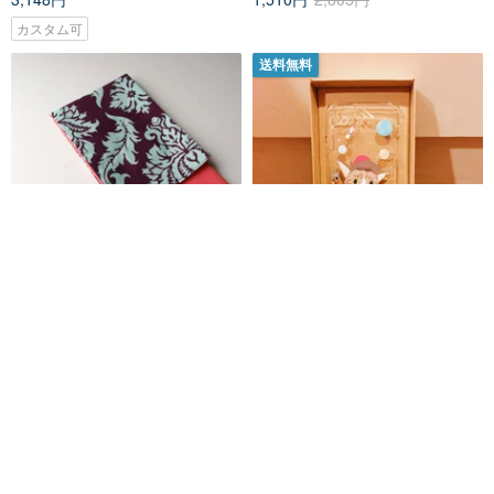
カスタム可
送料無料
iphone 6 HTC SAMSUNG LG --
カスタマイズされた携帯電話ケ
- 5.5インチの携帯電話ケースに
ース
最適
tanpopols
VV Pet
3,320円
4,865円
カスタム可
カスタム可