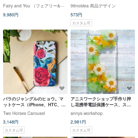
ち】
マッピングして作成するために
Fairy and You （フェアリー&ユー）
99noidea 商品デザイン
カスタマイズされた携帯電話ケ
9,980円
573円
ース
カスタム可
バラのジャングルのヒョウ。マ
アニスワークショップ手作り押
ットケース（iPhone、HTC、
し花携帯電話保護ケース、スプ
Samsung、Sony）
リンググリーン
Two Horses Carousel
annys-workshop
3,148円
2,981円
カスタム可
カスタム可