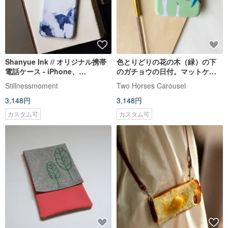
Shanyue Ink // オリジナル携帯
色とりどりの花の木（緑）の下
電話ケース - iPhone、
のガチョウの日付。マットケー
Samsung、oppo
ス（iPhone、HTC、
Stillnessmoment
Two Horses Carousel
Samsung、Sony）
3,148円
3,148円
カスタム可
カスタム可