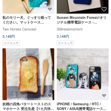
私のモリー犬、ぐっすり眠って
Sunset Mountain Forest//オリ
ください。マットケース
ジナル携帯電話ケース -
（iPhone、HTC、Samsung、
iPhone、Samsung、oppo
Two Horses Carousel
Stillnessmoment
Sony）
3,148円
3,148円
カスタム可
カスタム可
妖精の四角バタートーストのス
iPHONE / Samsung / HTC /
マホケース 受注生産【1カ月待
SONY / ASUS携帯電話ケースを