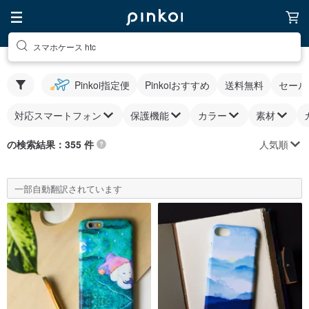
スマホケース htc
Pinkoi指定便
Pinkoiおすすめ
送料無料
セール
対応スマートフォン
保護機能
カラー
素材
人気順
の検索結果：355 件
一部自動翻訳されています