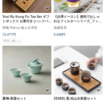
Yuxi Ru Kung Fu Tea Set ギフ
【台湾イーロン】便利でおしゃ
トボックス お香付き (ハンドバッ
れなフィルターシリーズ_フィル
グ付き)
ターカップとポットセット（ポ
雨曦 Raincy 極上台湾茶
無藏茗茶
ット1個、カップ2個、ポット
12,477円
5,438円
400ml、5色）
環境に優しい
夏鳴-茶器セット
ZESEE| 黒 枯山水茶器セット