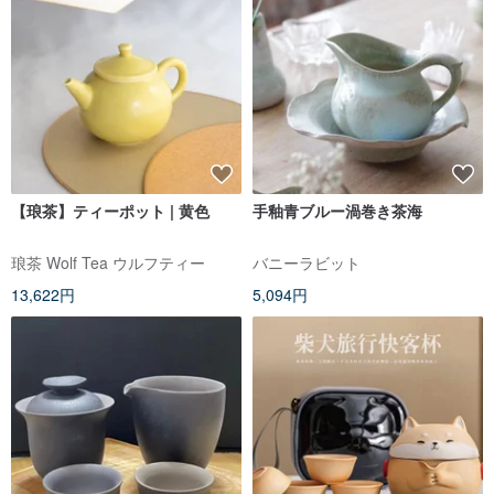
【琅茶】ティーポット | 黄色
手釉青ブルー渦巻き茶海
琅茶 Wolf Tea ウルフティー
バニーラビット
13,622円
5,094円