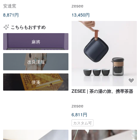
安達窯
zesee
8,871円
13,450円
こちらもおすすめ
麻將
改良漢服
便箋
ZESEE | 茶の湯の旅、携帯茶器
zesee
6,811円
カスタム可