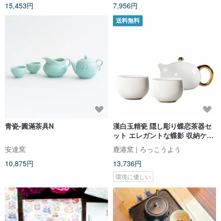
15,453円
7,956円
送料無料
青瓷-圓滿茶具N
漢白玉精瓷 隠し彫り蝶恋茶器セ
ット エレガントな蝶影 収納ケー
ス付 | クリスマスギフト
安達窯
鹿港窯 | ろっこうよう
10,875円
13,736円
環境に優しい