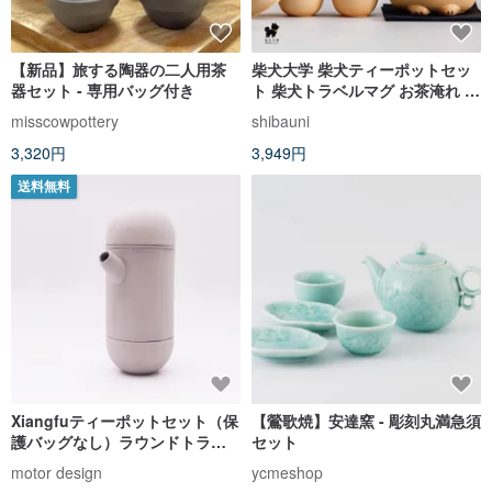
【新品】旅する陶器の二人用茶
柴犬大学 柴犬ティーポットセッ
器セット - 専用バッグ付き
ト 柴犬トラベルマグ お茶淹れ 旅
行用茶器 ギフト
misscowpottery
shibauni
3,320円
3,949円
送料無料
Xiangfuティーポットセット（保
【鶯歌焼】安達窯 - 彫刻丸満急須
護バッグなし）ラウンドトラベ
セット
ルティーポットセット
motor design
ycmeshop