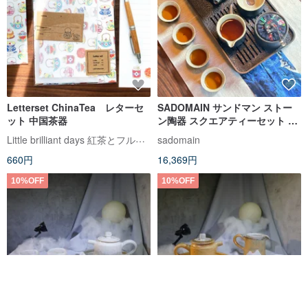
Letterset ChinaTea レターセ
SADOMAIN サンドマン ストー
ット 中国茶器
ン陶器 スクエアティーセット 10
点セット 収納ボックス付き
Little brilliant days 紅茶とフルーツの雑貨店
sadomain
660円
16,369円
10%OFF
10%OFF