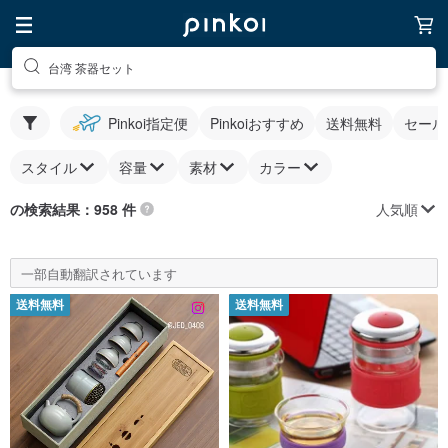
台湾 茶器セット
Pinkoi指定便
Pinkoiおすすめ
送料無料
セール
スタイル
容量
素材
カラー
人気順
の検索結果：958 件
一部自動翻訳されています
送料無料
送料無料