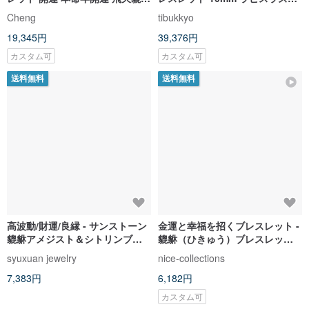
厄除け無病息災
仏頭 フィリグリーシャコガイブ
Cheng
tibukkyo
レスレット カスタムメイド
19,345円
39,376円
カスタム可
カスタム可
送料無料
送料無料
高波動/財運/良縁 - サンストーン
金運と幸福を招くブレスレット -
貔貅アメジスト＆シトリンブレ
貔貅（ひきゅう）ブレスレッ
スレット
ト。天然翡翠。鶏翅木（けいし
syuxuan jewelry
nice-collections
もく）ビーズ。
7,383円
6,182円
カスタム可