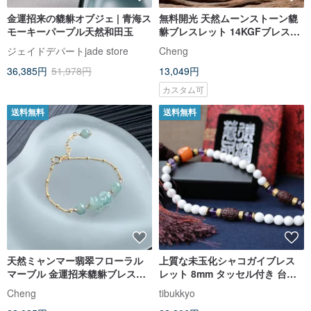
金運招来の貔貅オブジェ | 青海ス
無料開光 天然ムーンストーン貔
モーキーパープル天然和田玉
貅ブレスレット 14KGFブレスレ
ット マグネットクラスプブレス
ジェイドデパートjade store
Cheng
レット 金運招来 パワーストーン
36,385円
51,978円
13,049円
ブレスレット
カスタム可
送料無料
送料無料
天然ミャンマー翡翠フローラル
上質な未玉化シャコガイブレス
マーブル 金運招来貔貅ブレスレ
レット 8mm タッセル付き 台北
ット 米国製 14K ゴールドフィル
オーダーメイド数珠デザイン ビ
Cheng
tibukkyo
ド 豆々チェーン
ーズアクセサリー