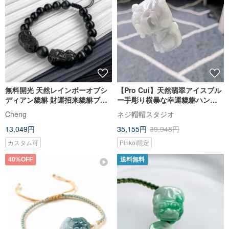
無料開光 天然レインボーオブシ
【Pro Cui】天然翡翠アイスブル
ディアン貔貅 財運招来貔貅ブレ
ー手彫り横暴な幸運貔貅ハンド
スレット
ル装飾車吊り下げ
Cheng
ネジ帽帽スタジオ
13,049円
35,155円
39,948円
カスタム可
Pinkoi限定
40%OFF
送料無料