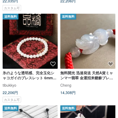
22,035円
22,206円
カスタム可
送料無料
送料無料
氷のような透明感、完全玉化シ
無料開光 迅速発送 天然A貨ミャ
ャコガイのブレスレット 6mm丸
ンマー翡翠 金運招来貔貅ブレス
玉 仏教数珠 念珠 オーダーメイド
レット 白翡
tibukkyo
Cheng
デザイン
22,206円
14,308円
カスタム可
送料無料
送料無料