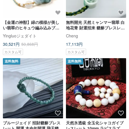
【金運の神獣】緑の模様が美し
無料開光 天然ミャンマー翡翠 白
い翡翠のヒキュウ編み込みブレ
地花青 財運招来 貔貅ブレスレッ
スレット | 天然ミャンマー産 A
ト 編み込みタイプ
Yingluoジェダイト
Cheng
貨翡翠 | ギフトにも
30,521円
50,868円
17,113円
カスタム可
カスタム可
送料無料
送料無料
ブルージェイド 招財貔貅ブレス
天然氷透級 全玉化シャコガイブ
レット 開運 本命年開運 飛天貔貅
レスレット 10mm ラピスラズリ