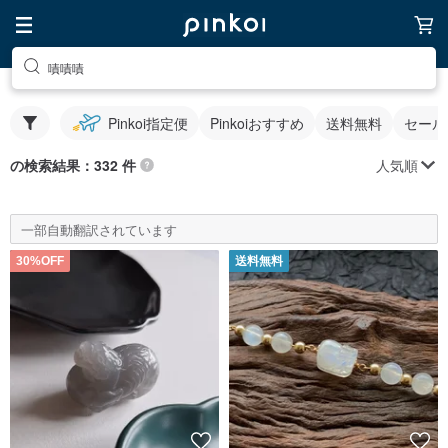
嘖嘖嘖
Pinkoi指定便
Pinkoiおすすめ
送料無料
セール
人気順
の検索結果：332 件
一部自動翻訳されています
30%OFF
送料無料