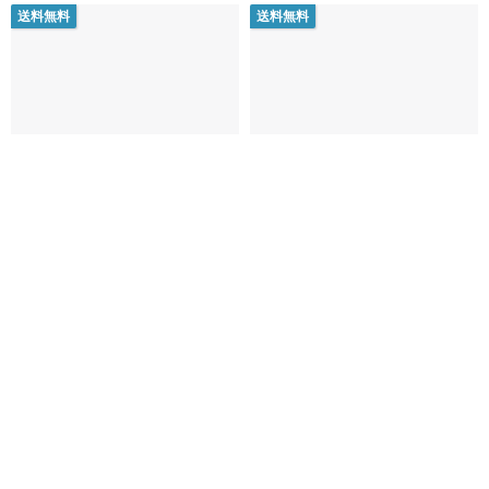
送料無料
送料無料
天然ミャンマー翡翠 ウーチー 貔
天然ミャンマー産翡翠 アイスジ
貅 ブレスレット 金運招来 財産保
ェイド 湖水グリーン 財運招来 貔
持 細珠デザイン ギフト
貅ネックレス 無料開光 熟練職人
楽｜ライトジュエリー｜手作りのエネルギー
Cheng
による手彫り
7,958円
9,043円
123,621円
カスタム可
カスタム可
送料無料
送料無料