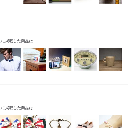
ュに掲載した商品は
ュに掲載した商品は