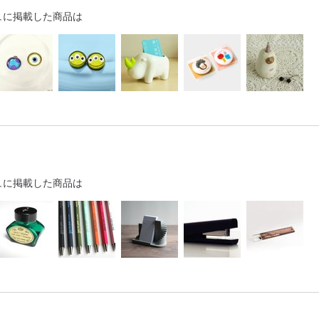
ュに掲載した商品は
ュに掲載した商品は