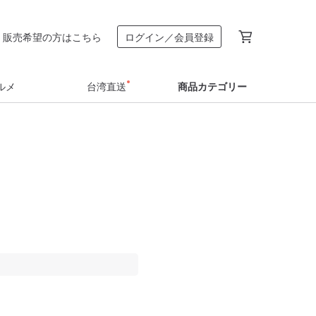
販売希望の方はこちら
ログイン／会員登録
ルメ
台湾直送
商品カテゴリー