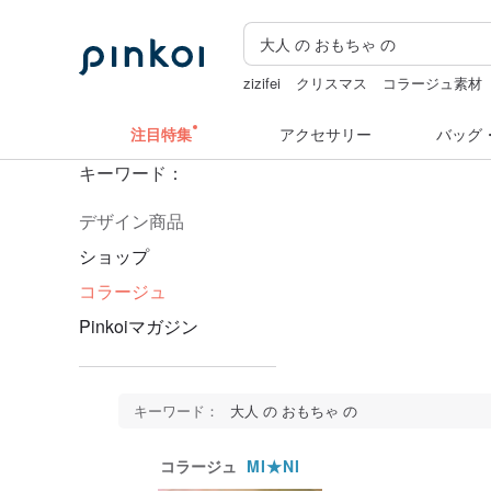
zizifei
クリスマス
コラージュ素材
sugar valentine
人物ステッカー
注目特集
アクセサリー
バッグ
キーワード：
デザイン商品
ショップ
コラージュ
Pinkoiマガジン
キーワード：
大人 の おもちゃ の
コラージュ
MI★NI