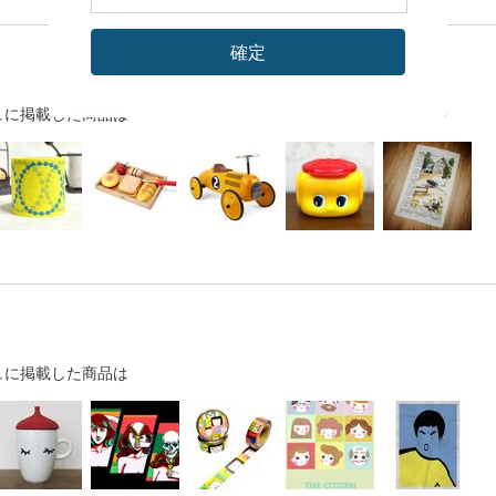
確定
ュに掲載した商品は
ュに掲載した商品は