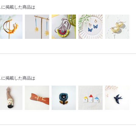
ュに掲載した商品は
ュに掲載した商品は