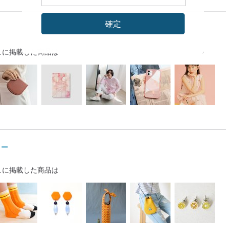
確定
ュに掲載した商品は
ラー
ュに掲載した商品は