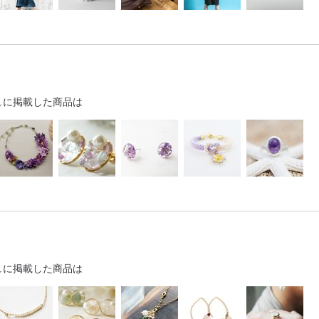
ュに掲載した商品は
ュに掲載した商品は