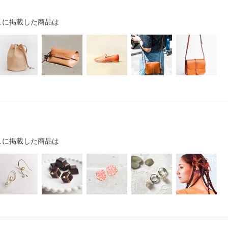
ュに掲載した商品は
ュに掲載した商品は