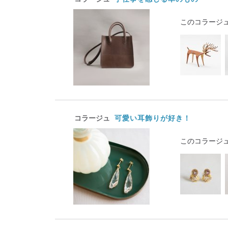
このコラージ
コラージュ
可愛い耳飾りが好き！
このコラージ