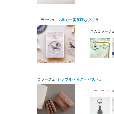
コラージュ
世界で一番孤独なクジラ
このコラージ
コラージュ
シンプル・イズ・ベスト。
このコラージ