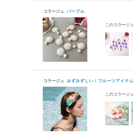
コラージュ
パープル
このコラージ
コラージュ
みずみずしい！フルーツアイテム
このコラージ