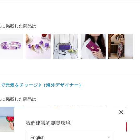
ュに掲載した商品は
で元気をチャージ♪（海外デザイナー）
ュに掲載した商品は
我們建議的瀏覽環境