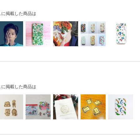
ュに掲載した商品は
ュに掲載した商品は