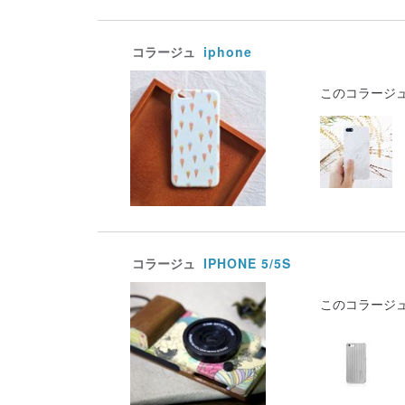
コラージュ
iphone
このコラージ
コラージュ
IPHONE 5/5S
このコラージ