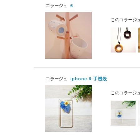
コラージュ
6
このコラージ
コラージュ
iphone 6 手機殼
このコラージ