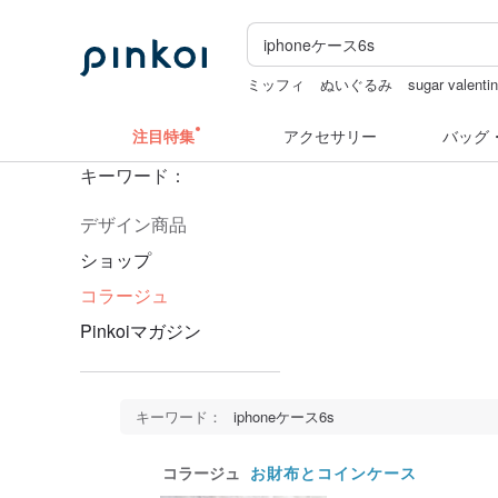
ミッフィ
ぬいぐるみ
sugar valenti
miffy
ドリンクホルダー 台湾
注目特集
アクセサリー
バッグ
キーワード：
デザイン商品
ショップ
コラージュ
Pinkoiマガジン
キーワード：
iphoneケース6s
コラージュ
お財布とコインケース