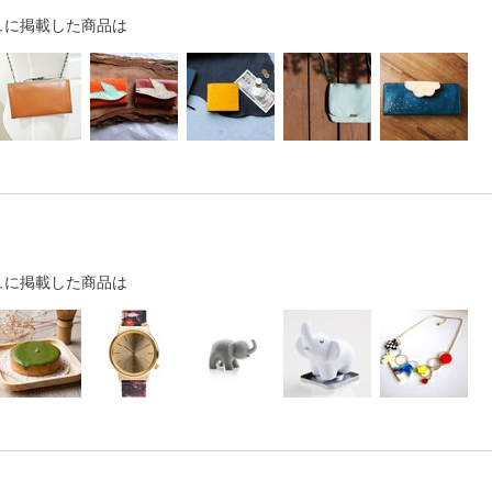
ュに掲載した商品は
ュに掲載した商品は