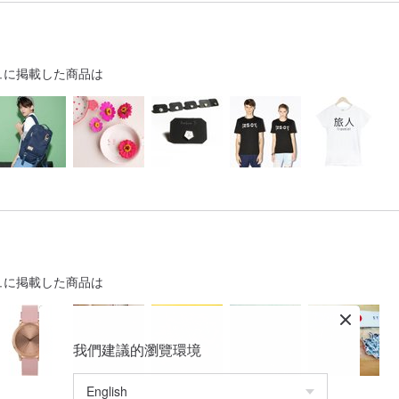
ュに掲載した商品は
ュに掲載した商品は
我們建議的瀏覽環境