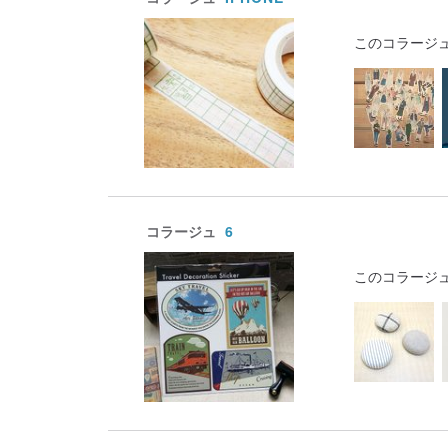
このコラージ
コラージュ
6
このコラージ