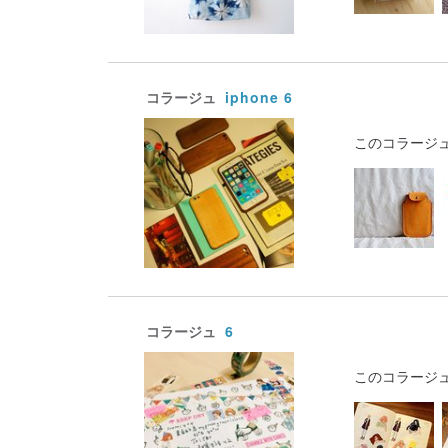
コラージュ
iphone 6
このコラージ
コラージュ
6
このコラージ