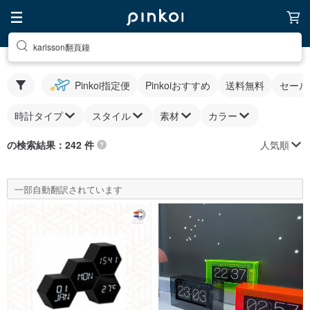
karlsson翻頁鐘
Pinkoi指定便
Pinkoiおすすめ
送料無料
セール
時計タイプ
スタイル
素材
カラー
人気順
の検索結果：242 件
一部自動翻訳されています