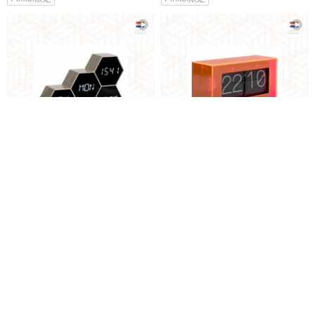
オランダ、カールソン、LED目
カールソン、フリップクロック
覚まし時計シックスインザミッ
ボックス入りアクリルネオンオ
クスはゴールドで塗装
レンジ
urlifestyle
urlifestyle
19,173円
36,915円
Pinkoi限定