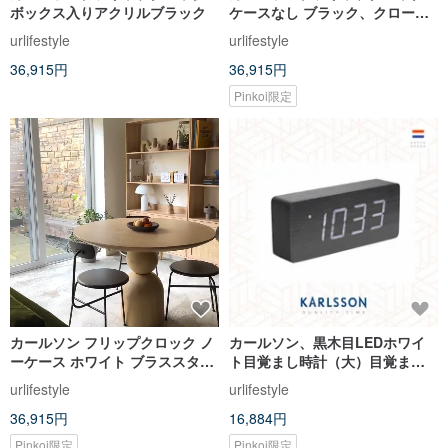
ボックス入りアクリルブラック
ケースなし ブラック、クローム
スタンド ブラック ページフリッ
urlifestyle
urlifestyle
プ 銀座
36,915円
36,915円
Pinkoi限定
カールソン フリップクロック ノ
カールソン、黒木目LEDホワイ
ーケース ホワイト ブラススタン
ト目覚まし時計（大）目覚まし
ド（卓上/壁掛け）
時計チューブ木製ベニヤ
urlifestyle
urlifestyle
36,915円
16,884円
Pinkoi限定
Pinkoi限定