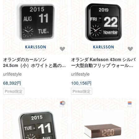
オランダのカールソン
オランダ Karlsson 43cm シルバ
24.5cm（小）ホワイトと黒の自
ー大型自動フリップ ウォールク
動ページめくり時計-壁やテーブ
ロック 置き時計
urlifestyle
urlifestyle
ルの上で使用できます。
68,392円
100,156円
Pinkoi限定
Pinkoi限定