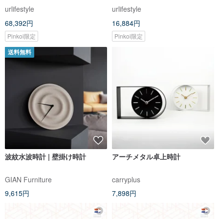
ブラック
LED ディスプレイ - 多機能アラ
urlifestyle
urlifestyle
ーム
68,392円
16,884円
Pinkoi限定
Pinkoi限定
送料無料
波紋水波時計 | 壁掛け時計
アーチメタル卓上時計
GIAN Furniture
carryplus
9,615円
7,898円