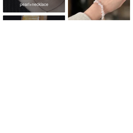
pearl+necklace
crystal+bracelet
純素皮夾
冬にも似合う ２種の小粒ケシパ
ールを使用した、ブレスレッ
vegan wallet
ト 1点のみ
froop
16,400円
カスタム可