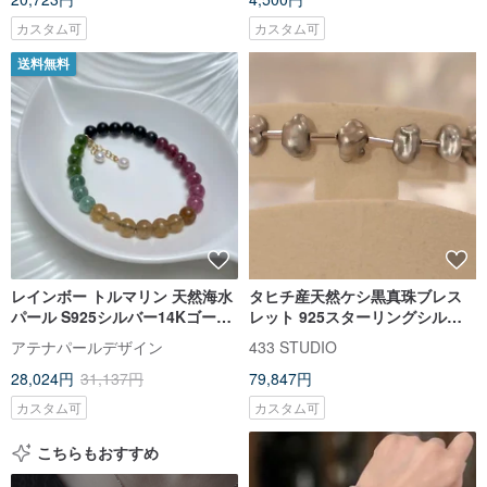
カスタム可
カスタム可
送料無料
レインボー トルマリン 天然海水
タヒチ産天然ケシ黒真珠ブレス
パール S925シルバー14Kゴール
レット 925スターリングシルバ
ドフィルド ブレスレット
ー
アテナパールデザイン
433 STUDIO
28,024円
31,137円
79,847円
カスタム可
カスタム可
こちらもおすすめ