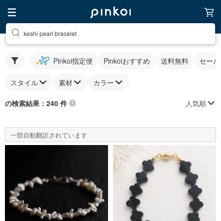
keshi pearl bracelet
Pinkoi指定便
Pinkoiおすすめ
送料無料
セール
スタイル
素材
カラー
人気順
の検索結果：240 件
一部自動翻訳されています