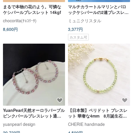
まるで本物の花のよう。可憐な
マルチカラートルマリンとバロ
ケシパールブレスレット 14kgf
ックケシパールの2連ブレスレッ
ト＆ピアスセット
chocoriita(ﾁｮｺﾘｰﾀ)
ミュニクリスタル
8,600円
3,377円
カスタム可
YuanPearl天然オーロラパープル
【日本製】ペリドット ブレスレ
ピンクパールブレスレット通勤
ット 華奢な4mm 8月誕生石
デイリーkeshiライスパールきら
14kgf 金属アレルギー対応 サイ
yuanpearl design
CHERIE handmade
めくラインストーンシルバーブ
ズ調整無料
20,723円
4,500円
レスレット