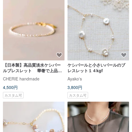
【日本製】高品質淡水ケシパー
ケシパールと小さいパールのブ
ルブレスレット 華奢で上品な
レスレット１４kgf
デザイン
CHERIE handmade
Ayako's
4,500円
3,800円
カスタム可
カスタム可