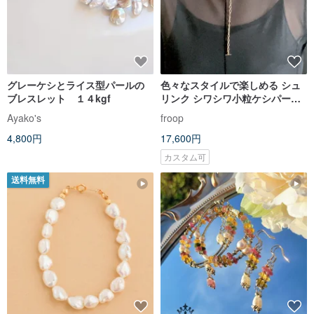
グレーケシとライス型パールの
色々なスタイルで楽しめる シュ
ブレスレット １４kgf
リンク シワシワ小粒ケシパール
チョーカーとブレスレット
Ayako's
froop
4,800円
17,600円
カスタム可
送料無料