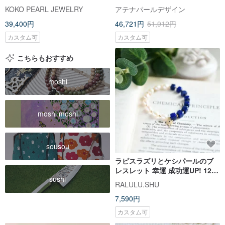
本直送 香檳色Akoya Keshi野生
色 マグネット
KOKO PEARL JEWELRY
アテナパールデザイン
無核珍珠手鍊 18k黃金
39,400円
46,721円
51,912円
カスタム可
カスタム可
こちらもおすすめ
moshi
moshi moshi
sousou
ラピスラズリとケシパールのブ
レスレット 幸運 成功運UP! 12月
sushi
の誕生石
RALULU.SHU
7,590円
カスタム可