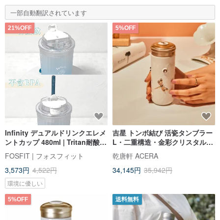
一部自動翻訳されています
21%OFF
5%OFF
Infinity デュアルドリンクエレメ
吉星 トンボ結び 活瓷タンブラー
ントカップ 480ml | Tritan耐酸・
L・二重構造・金彩クリスタル
耐熱、1つの蓋で2WAY、ストラ
330ml 全 2 色
FOSFIT | フォスフィット
乾唐軒 ACERA
ップ付き
3,573円
4,522円
34,145円
35,942円
環境に優しい
5%OFF
送料無料