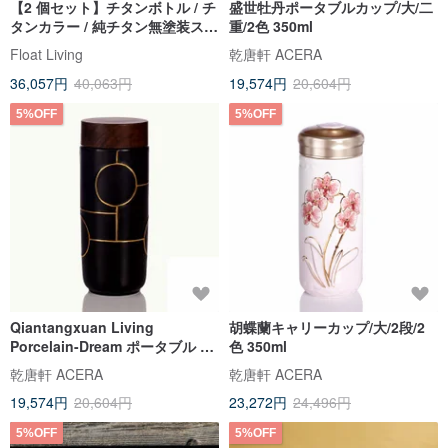
【2 個セット】チタンボトル / チ
盛世牡丹ポータブルカップ/大/二
タンカラー / 純チタン無塗装スト
重/2色 350ml
ラップ付き保温ボトル水筒
Float Living
乾唐軒 ACERA
800ml
36,057円
40,063円
19,574円
20,604円
5%OFF
5%OFF
Qiantangxuan Living
胡蝶蘭キャリーカップ/大/2段/2
Porcelain-Dream ポータブル カ
色 350ml
ップ/ラージ/二層/マットブラック
乾唐軒 ACERA
乾唐軒 ACERA
塗装
19,574円
20,604円
23,272円
24,496円
5%OFF
5%OFF