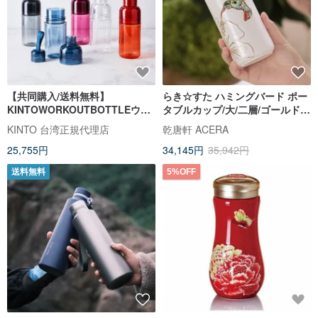
【共同購入/送料無料】
らき☆すた ハミングバード ポー
KINTOWORKOUTBOTTLEウォ
タブルカップ/大/二層/ゴールド
ーターボトル480ml-5をグループ
+クリスタル/3色 350ml
KINTO 台湾正規代理店
乾唐軒 ACERA
に
25,755円
34,145円
35,942円
送料無料
5%OFF