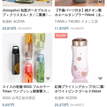
Jixingshui 知恵ポータブルカッ
【予備パーツ付き】純チタン製
プ + クリスタル / 大 / 二重層 / 3
ホエールタンブラー700ml（太ス
色 350ml
トロー）コールドタンブラー/ス
乾唐軒 ACERA
TiANN x TiKOBO チタン工房
トロータンブラー/ドリンクカッ
23,815円
25,068円
11,870円
19,459円
プ
5%OFF
スイスの老舗 SIGG フルカラー
紅梅プライミングカップ/大/二重/
Tritan ワンプッシュ耐衝撃スポ
ホワイトピンクゴールド350ml
ーツボトル 1000ml
SIGG 台湾正規代理店
乾唐軒 ACERA
5,037円
23,272円
24,496円