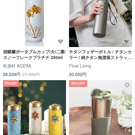
胡蝶蘭ポータブルカップ/大/二重/
チタンフェザーボトル / チタンカ
スノーフレークプラチナ 350ml
ラー / 純チタン無塗装ストラップ
付き魔法瓶水筒800ml
乾唐軒 ACERA
Float Living
26,534円
27,930円
20,032円
5%OFF
39%OFF