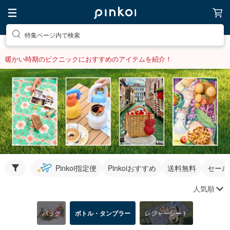
特集ページ内で検索
暖かい時期のピクニックにおすすめのアイテムを紹介！
Pinkoi指定便
Pinkoiおすすめ
送料無料
セール
人気順
バッグ
ボトル・タンブラー
レジャーシート