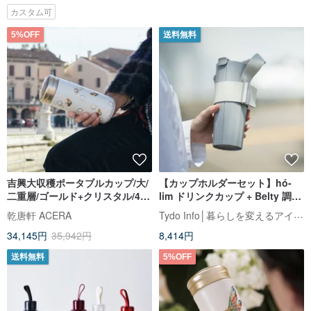
カスタム可
5%OFF
送料無料
吉興大収穫ポータブルカップ/大/
【カップホルダーセット】hó-
二重層/ゴールド+クリスタル/4色
lim ドリンクカップ + Belty 調節
350ml
可能カップホルダー
Tydo Info│暮らしを変えるアイデア雑貨
乾唐軒 ACERA
34,145円
35,942円
8,414円
送料無料
5%OFF