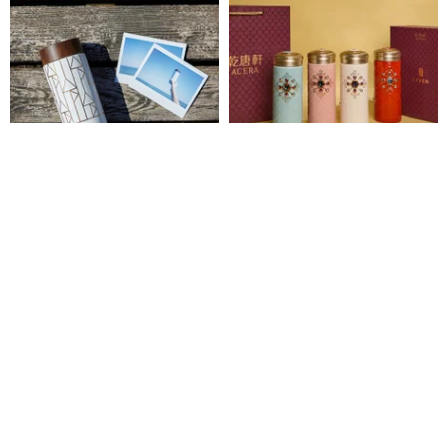
石ポータブルカップ_柾目/大/二
銭塘軒リビング磁器 | 吉興フォー
重/ホワイトゴールド/模造木目調
チュン ポータブル カップ / ラー
カバー
ジ / 二重層 / クリスタル / 4 色
乾唐軒 ACERA
乾唐軒 ACERA
330
19,574円
20,604円
23,272円
24,496円
5%OFF
5%OFF