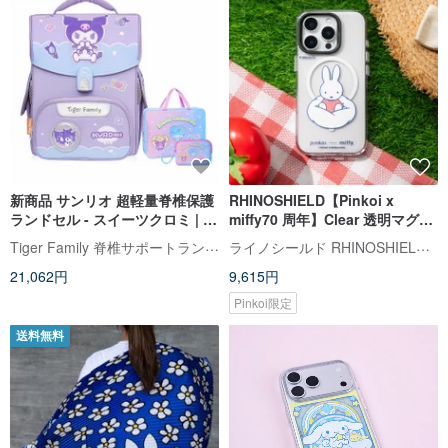
新商品 サンリオ 超軽量脊椎保護
RHINOSHIELD【Pinkoi x
ランドセル - スイーツクロミ | 低
miffy70 周年】Clear 透明マグネ
学年向け (特典 2 点付き)
ット吸着スマホケース - 雲に座る
Tiger Family 脊椎サポートランドセル・文房具
ライノシールド RHINOSHIELD 台湾公式ストア
ミッフィー
21,062円
9,615円
Pinkoi限定
送料無料