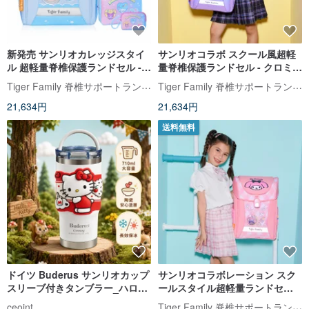
新発売 サンリオカレッジスタイ
サンリオコラボ スクール風超軽
ル 超軽量脊椎保護ランドセル -
量脊椎保護ランドセル - クロミ |
スイーツシナモロール | 小学校中
小学校中学年向け (2 大特典付き)
Tiger Family 脊椎サポートランドセル・文房具
Tiger Family 脊椎サポートランドセル・文房具
学年向け (豪華 2 点特典付き)
21,634円
21,634円
送料無料
ドイツ Buderus サンリオカップ
サンリオコラボレーション スク
スリーブ付きタンブラー_ハロー
ールスタイル超軽量ランドセル -
キティ アップルパラダイス
マイメロディ | 小学校中学年向け
Tiger Family 脊椎サポートランドセル・文房具
ceoint