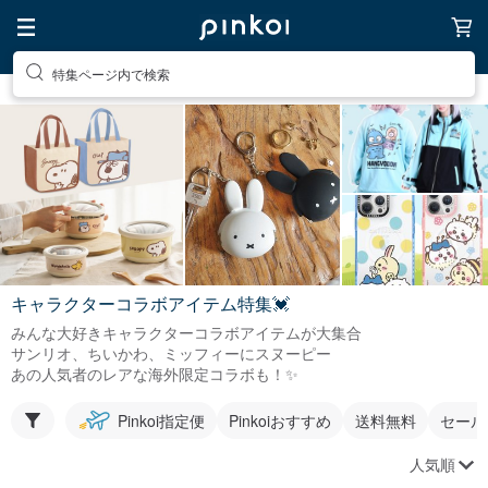
特集ページ内で検索
キャラクターコラボアイテム特集💓
みんな大好きキャラクターコラボアイテムが大集合
サンリオ、ちいかわ、ミッフィーにスヌーピー
あの人気者のレアな海外限定コラボも！✨
Pinkoi指定便
Pinkoiおすすめ
送料無料
セール
人気順