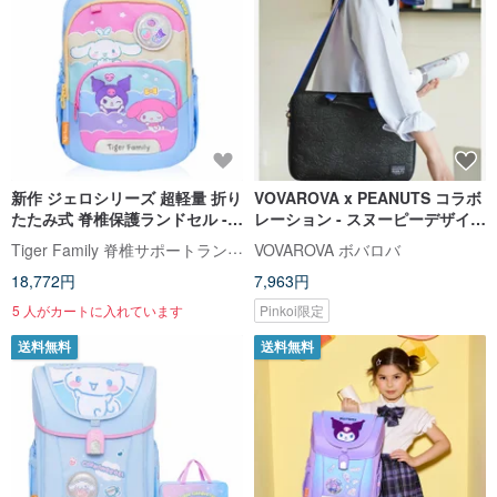
新作 ジェロシリーズ 超軽量 折り
VOVAROVA x PEANUTS コラボ
たたみ式 脊椎保護ランドセル -
レーション - スヌーピーデザイン
サンリオコラボ スイーツパーテ
- PCバッグ・ノートPCケース
Tiger Family 脊椎サポートランドセル・文房具
VOVAROVA ボバロバ
ィー
18,772円
7,963円
5 人がカートに入れています
Pinkoi限定
送料無料
送料無料