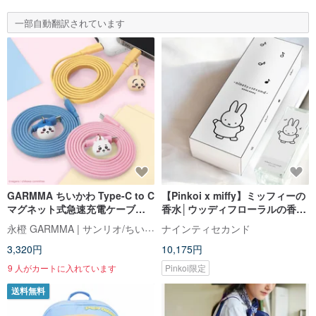
一部自動翻訳されています
GARMMA ちいかわ Type-C to C
【Pinkoi x miffy】ミッフィーの
マグネット式急速充電ケーブル
香水│ウッディフローラルの香り
120cm
│ninety second
永橙 GARMMA | サンリオ/ちいかわ/もふさんど/クレヨンしんちゃん 台湾正規ストア
ナインティセカンド
3,320円
10,175円
9 人がカートに入れています
Pinkoi限定
送料無料