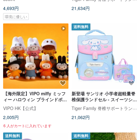
(特典 2 点付き)
4,693円
21,634円
環境に優しい
送料無料
【海外限定】VIPO miffy ミッフ
新登場 サンリオ 小学者超軽量脊
ィー ハロウィン ブラインドボッ
椎保護ランドセル - スイーツシナ
クスキーホルダー (ランダム1個
モロール | 低学年向け（選べる 2
Tiger Family 脊椎サポートランドセル・文房具
VIPO HK【公式】
入り)
つのプレゼント付き）
2,005円
21,062円
6 人がカートに入れています
送料無料
送料無料