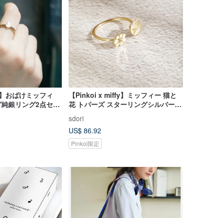
iffy】おばけミッフィ
【Pinkoi x miffy】ミッフィー 猫と
グ純銀リング2点セッ
花 トパーズ スターリングシルバーリ
ング
sdori
US$ 86.92
Pinkoi限定