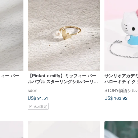
ッフィー パー
【Pinkoi x miffy】ミッフィー パー
サンリオアカデミー
ルバブル スターリングシルバーリン
ハローキティ ク
グ
ド スターリング
sdori
STORY物語シ
ト
US$ 91.51
US$ 163.92
Pinkoi限定