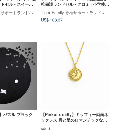
ドセル - スイーツ
椎保護ランドセル - クロミ | 小学校中
小学校中学年向け (豪
学年向け (2 大特典付き)
Tiger Family 脊椎サポートランドセル・文房具
Tiger Family 脊椎サポートランドセル・文房具
US$ 168.37
iffy】パズル ブラック
【Pinkoi x miffy】ミッフィー両面ネ
ックレス 月と星のロマンチックな物
語
sdori