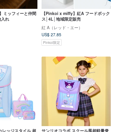
iffy】ミッフィーと仲間
【Pinkoi x miffy】紅A フードボック
物入れ
ス│4L│地域限定販売
紅 A（レッド・エー）
US$ 27.85
Pinkoi限定
カレッジスタイル 超
サンリオコラボ スクール風超軽量脊