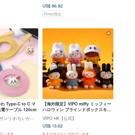
US$ 86.92
Pinkoi限定
Type-C to C マ
【海外限定】VIPO miffy ミッフィー
ケーブル 120cm
ハロウィン ブラインドボックスキー
ホルダー (ランダム1個入り)
永橙 GARMMA | サンリオ/ちいかわ/もふさんど/クレヨンしんちゃん 台湾正規ストア
VIPO HK【公式】
US$ 13.62
れています
6 人がカートに入れています