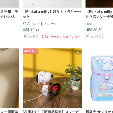
A お弁当箱・ラ
【Pinkoi x miffy】紅A カトラリーセ
【Pinkoi x m
 電子レンジ対
ット
たちのレザー小
紅 A（レッド・エー）
sdori
US$ 10.41
US$ 30.30
Pinkoi限定
5 人がカートに入れています
Pinkoi限定
48%OFF
ミッフィー両面ネ
(在庫あり) 【新商品発売】スヌーピ
新発売 サンリオ