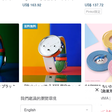
ゼント付き）
US$ 163.92
US$ 137.72
Pinkoi限定
送料無料
時計 ブラック
【Pinkoi x miffy】TTT 限定ウォッチ
GARMMA ちいかわ 
- ホワイト
グネット式急速充電
我們建議的瀏覽環境
Anicorn Watches
US$ 134.66
US$ 25.84
Pinkoi限定
9 人がカートに入