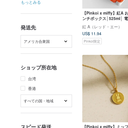
もっとみる
【Pinkoi x miffy】紅
ンチボックス│525ml│
応
紅 A（レッド・エー）
発送先
US$ 11.94
アメリカ合衆国
Pinkoi限定
ショップ所在地
台湾
香港
すべての国・地域
スピード発送
【Pinkoi x miffy】