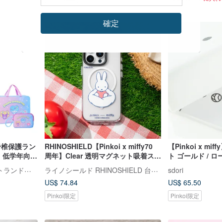
確定
脊椎保護ラン
RHINOSHIELD【Pinkoi x miffy70
【Pinkoi x m
| 低学年向け
周年】Clear 透明マグネット吸着スマ
ト ゴールド / ロ
ホケース - 雲に座るミッフィー
バー
Tiger Family 脊椎サポートランドセル・文房具
ライノシールド RHINOSHIELD 台湾公式ストア
sdori
US$ 74.84
US$ 65.50
Pinkoi限定
Pinkoi限定