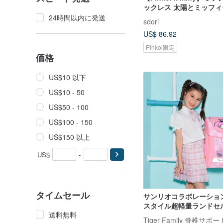
ックレス 太陽とミッフ
24時間以内に発送
sdori
US$ 86.92
Pinkoi限定
価格
US$10 以下
US$10 - 50
US$50 - 100
US$100 - 150
US$150 以上
US$
-
タイムセール
サンリオコラボレーショ
スタイル超軽量ランドセル
送料無料
ロディ | 小学校中学年向け 