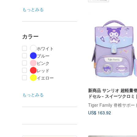
もっとみる
カラー
ホワイト
ブルー
ピンク
レッド
イエロー
新商品 サンリオ 超軽量
もっとみる
ドセル - スイーツクロミ 
(特典 2 点付き)
US$ 163.92