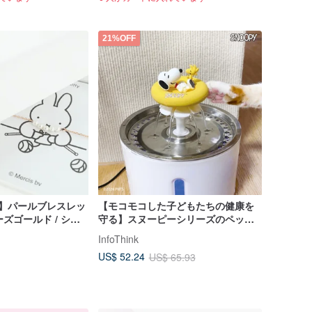
21%OFF
iffy】パールブレスレッ
【モコモコした子どもたちの健康を
ーズゴールド / シル
守る】スヌーピーシリーズのペット
用ウォーターサーバー
InfoThink
US$ 52.24
US$ 65.93