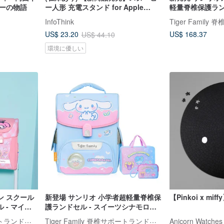
ィーの物語
ー人形 充電スタンド for Apple
軽量脊椎保護ラン
Watch (未充電)
シナモロール | 
InfoThink
華 2 点特典付き)
US$ 168.37
US$ 23.20
US$ 44.10
環境に優しい
ン スクール
新登場 サンリオ 小学者超軽量脊椎保
【Pinkoi x m
 - マイメ
護ランドセル - スイーツシナモロー
(特典 2 点
ル | 低学年向け（選べる 2 つのプレ
Tiger Family 脊椎サポートランドセル・文房具
Tiger Family 脊椎サポートランドセル・文房具
Anicorn Watches