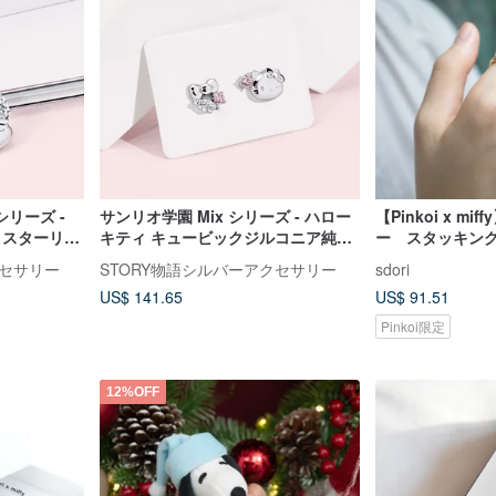
シリーズ -
サンリオ学園 Mix シリーズ - ハロー
【Pinkoi x m
 スターリン
キティ キュービックジルコニア純銀
ー スタッキン
ピアス
ト
クセサリー
STORY物語シルバーアクセサリー
sdori
US$ 141.65
US$ 91.51
Pinkoi限定
12%OFF