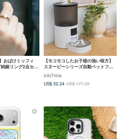
iffy】おばけミッフィ
【モコモコしたお子様の強い味方】
グ純銀リング2点セッ
スヌーピーシリーズ自動ペットフィ
ーダー
InfoThink
US$ 52.24
US$ 177.28