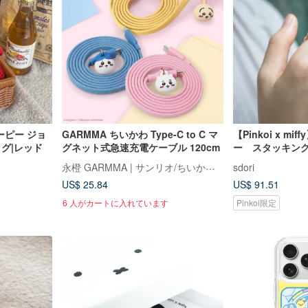
ヌーピー ジョ
GARMMA ちいかわ Type-C to C マ
【Pinkoi x m
ッグ|レッド
グネット式急速充電ケーブル 120cm
ー スタッキン
ト
永橙 GARMMA | サンリオ/ちいかわ/もふさんど/クレヨンしんちゃん 台湾正規ストア
sdori
US$ 25.84
US$ 91.51
6 人がカートに入れています
Pinkoi限定