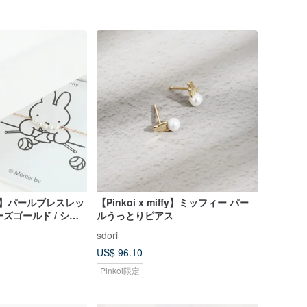
iffy】パールブレスレッ
【Pinkoi x miffy】ミッフィー パー
ーズゴールド / シル
ルうっとりピアス
sdori
US$ 96.10
Pinkoi限定