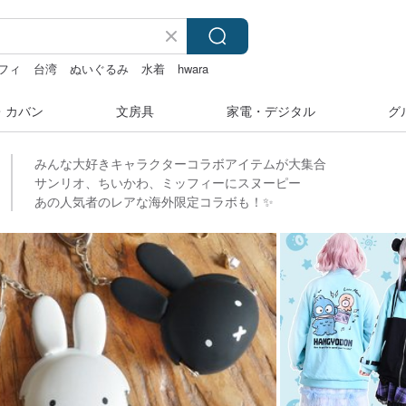
フィ
台湾
ぬいぐるみ
水着
hwara
・カバン
文房具
家電・デジタル
グ
みんな大好きキャラクターコラボアイテムが大集合
サンリオ、ちいかわ、ミッフィーにスヌーピー
あの人気者のレアな海外限定コラボも！✨