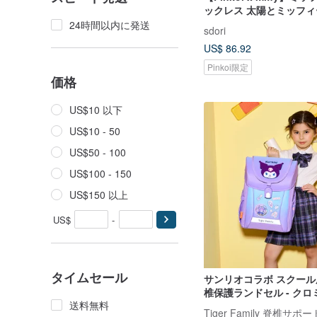
ックレス 太陽とミッフ
24時間以内に発送
sdori
US$ 86.92
Pinkoi限定
価格
US$10 以下
US$10 - 50
US$50 - 100
US$100 - 150
US$150 以上
US$
-
タイムセール
サンリオコラボ スクー
椎保護ランドセル - クロミ
送料無料
学年向け (2 大特典付き)