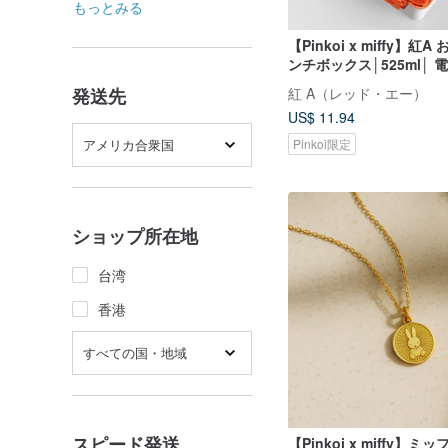
もっとみる
【Pinkoi x miffy】紅
ンチボックス│525ml│
応
紅 A（レッド・エー）
発送先
US$ 11.94
アメリカ合衆国
Pinkoi限定
ショップ所在地
台湾
香港
すべての国・地域
スピード発送
【Pinkoi x miffy】