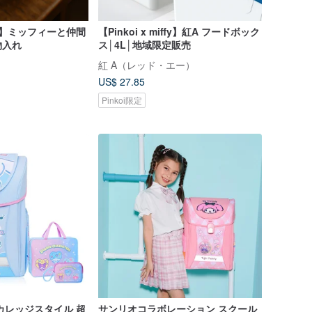
iffy】ミッフィーと仲間
【Pinkoi x miffy】紅A フードボック
物入れ
ス│4L│地域限定販売
紅 A（レッド・エー）
US$ 27.85
Pinkoi限定
カレッジスタイル 超
サンリオコラボレーション スクール