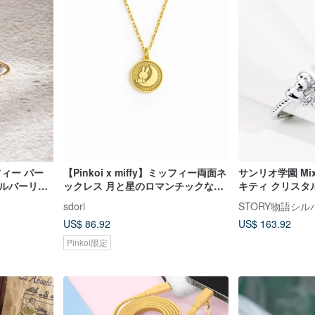
ッフィー パー
【Pinkoi x miffy】ミッフィー両面ネ
サンリオ学園 Mix
シルバーリン
ックレス 月と星のロマンチックな物
キティ クリスタ
語
バーリング
sdori
STORY物語シ
US$ 86.92
US$ 163.92
Pinkoi限定