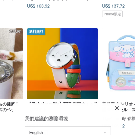
US$ 163.92
US$ 137.72
Pinkoi限定
送料無料
ちの健康を
【Pinkoi x miffy】TTT 限定ウォッチ
新登場 サンリオ
ズのペット
- ホワイト
護ランドセル -
ル | 低学年向け
我們建議的瀏覽環境
Anicorn Watches
ゼント付き）
US$ 134.66
US$ 163.92
Pinkoi限定