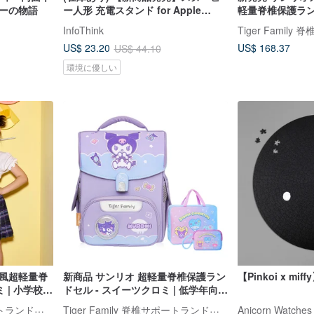
ィーの物語
ー人形 充電スタンド for Apple
軽量脊椎保護ラン
Watch (未充電)
シナモロール | 
InfoThink
華 2 点特典付き)
US$ 168.37
US$ 23.20
US$ 44.10
環境に優しい
ル風超軽量脊
新商品 サンリオ 超軽量脊椎保護ラン
【Pinkoi x m
 | 小学校中
ドセル - スイーツクロミ | 低学年向け
(特典 2 点付き)
Tiger Family 脊椎サポートランドセル・文房具
Tiger Family 脊椎サポートランドセル・文房具
Anicorn Watches