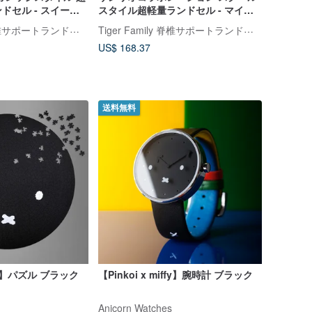
ドセル - スイーツ
スタイル超軽量ランドセル - マイメ
小学校中学年向け (豪
ロディ | 小学校中学年向け (特典 2 点
Tiger Family 脊椎サポートランドセル・文房具
Tiger Family 脊椎サポートランドセル・文房具
付き)
US$ 168.37
送料無料
iffy】パズル ブラック
【Pinkoi x miffy】腕時計 ブラック
Anicorn Watches