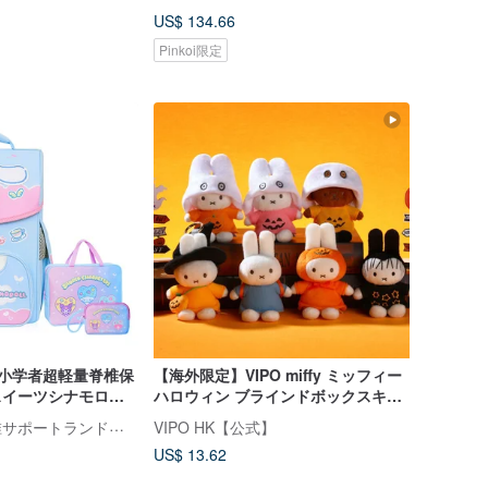
US$ 134.66
Pinkoi限定
 小学者超軽量脊椎保
【海外限定】VIPO miffy ミッフィー
 スイーツシナモロー
ハロウィン ブラインドボックスキー
（選べる 2 つのプレ
ホルダー (ランダム1個入り)
Tiger Family 脊椎サポートランドセル・文房具
VIPO HK【公式】
US$ 13.62