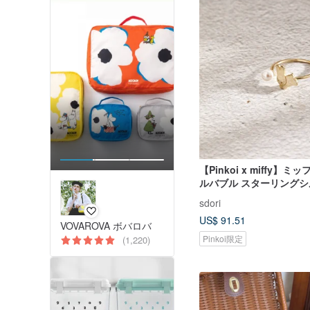
【Pinkoi x miffy】ミ
ルバブル スターリング
グ
sdori
US$ 91.51
VOVAROVA ボバロバ
Pinkoi限定
(1,220)