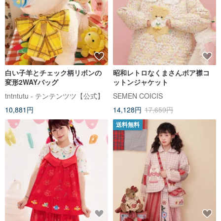
白い子羊とチェック柄リボンの
昭和レトロなくまさんボア襟コ
変形2WAYバッグ
ットンジャケット
tntntutu - テンテンツツ【公式】
SEMEN COICIS
10,881円
14,128円
17,659円
送料無料