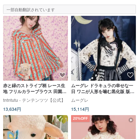
一部自動翻訳されています
赤と緑のストライプ柄 レース生
ムーグレ ドラキュラの幸せな一
地 フリルカラーブラウス 田園風
日 ワニが人形を噛む黒化版 版画
ノスタルジック レトロ
プリントシャツ
tntntutu - テンテンツツ【公式】
ムーグレ
13,634円
15,114円
20%OFF