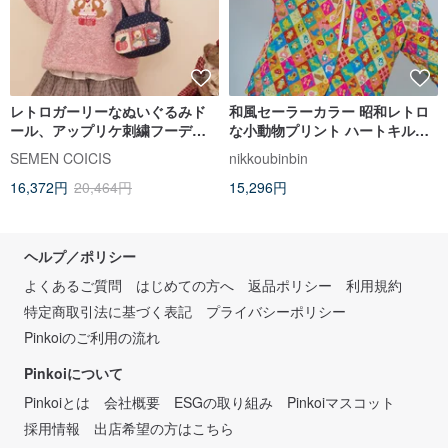
レトロガーリーなぬいぐるみド
和風セーラーカラー 昭和レトロ
ール、アップリケ刺繍フーディ
な小動物プリント ハートキルテ
ーアウター
ィングジャケット
SEMEN COICIS
nikkoubinbin
16,372円
20,464円
15,296円
ヘルプ／ポリシー
よくあるご質問
はじめての方へ
返品ポリシー
利用規約
特定商取引法に基づく表記
プライバシーポリシー
Pinkoiのご利用の流れ
Pinkoiについて
Pinkoiとは
会社概要
ESGの取り組み
Pinkoiマスコット
採用情報
出店希望の方はこちら