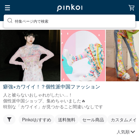
特集ページ内で検索
癖強×カワイイ！？個性派中国ファッション
人と被らないおしゃれがしたい…！
個性派中国ショップ、集めちゃいました🔥
特別な「カワイイ」が見つかること間違いなしです
Pinkoiおすすめ
送料無料
セール商品
カスタムメイ
人気順