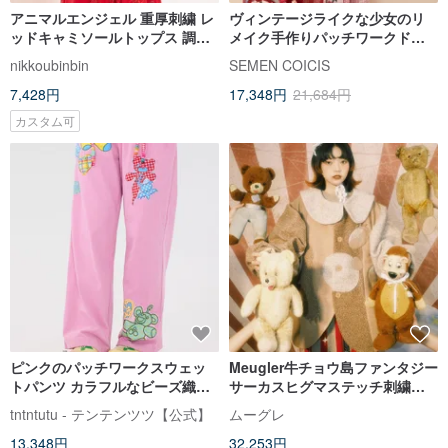
アニマルエンジェル 重厚刺繍 レ
ヴィンテージライクな少女のリ
ッドキャミソールトップス 調節
メイク手作りパッチワークドー
可能な肩紐が可愛い乙女心をく
ル、付け襟キルティングショー
nikkoubinbin
SEMEN COICIS
すぐる
トジャケット
7,428円
17,348円
21,684円
カスタム可
ピンクのパッチワークスウェッ
Meugler牛チョウ島ファンタジー
トパンツ カラフルなビーズ織り
サーカスヒグマステッチ刺繍コ
テープが可愛らしく活気にあふ
ート非対称プロファイルヘアコ
tntntutu - テンテンツツ【公式】
ムーグレ
れています
ート
13,348円
32,253円