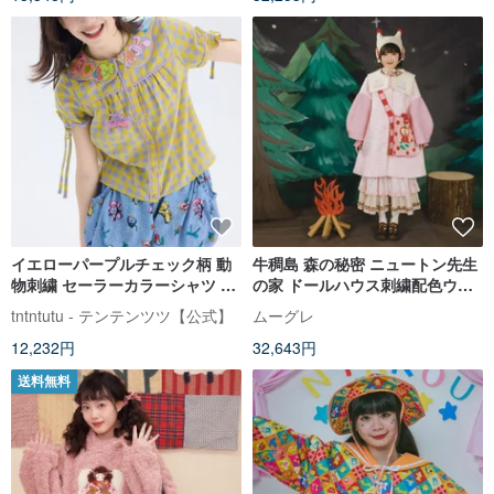
イエローパープルチェック柄 動
牛稠島 森の秘密 ニュートン先生
物刺繍 セーラーカラーシャツ レ
の家 ドールハウス刺繍配色ウー
トロで可愛い童心あふれる夏の
ルコート 暖かアウター
tntntutu - テンテンツツ【公式】
ムーグレ
一枚
12,232円
32,643円
送料無料