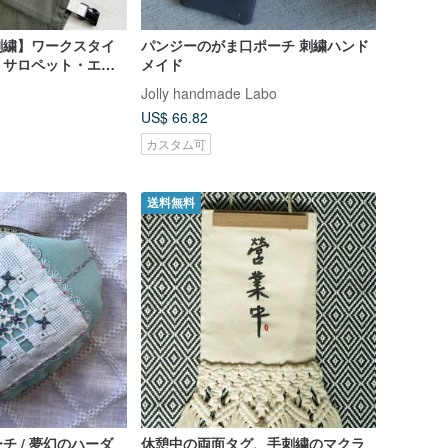
刺繍】ワークスタイ
パンジーのがま口ポーチ 刺繍ハンド
トサロペット・エプ
メイド
色展開
Jolly handmade Labo
US$ 66.82
カスタム可
送料無料
チ / 夢幻のハーダ
休憩中の両面タグ、手刺繍のマクラ