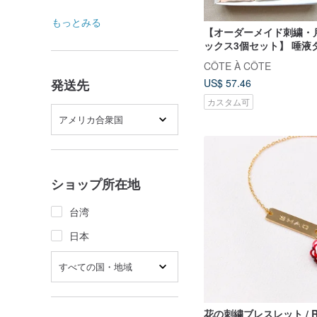
もっとみる
【オーダーメイド刺繍・
ックス3個セット】 唾液
よぐ夏の涼風
CÔTE À CÔTE
発送先
US$ 57.46
カスタム可
アメリカ合衆国
ショップ所在地
台湾
日本
すべての国・地域
花の刺繍ブレスレット / R