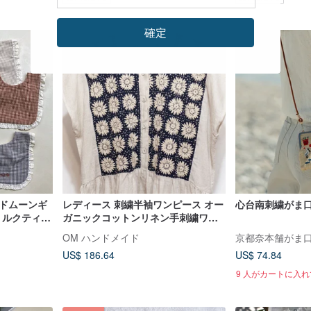
確定
ッドムーンギ
レディース 刺繍半袖ワンピース オー
心台南刺繍がま
ミルクティー
ガニックコットンリネン手刺繍ワン
ヘッドバン
ピース 手織り生地 刺し子ワンピース
OM ハンドメイド
京都奈本舗がま
- 花柄
US$ 186.64
US$ 74.84
9 人がカートに入