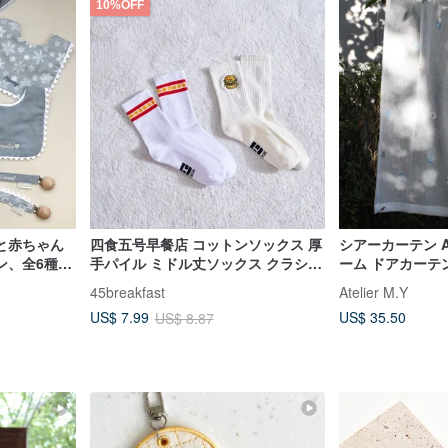
10%OFF
と赤ちゃん
四食五号早餐店 コットンソックス 厚
シアーカーテン A
ン、全6種
手パイル ミドル丈ソックス クラシッ
ーム ドアカーテ
クロゴ 刺繍ハンバーガー
45breakfast
Atelier M.Y
US$ 35.50
US$ 7.99
US$ 8.87