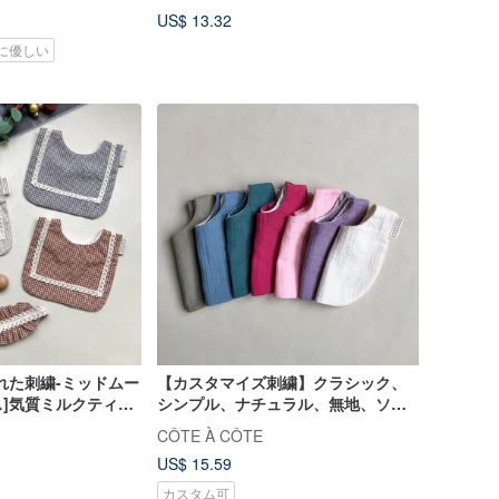
US$ 13.32
に優しい
れた刺繍-ミッドムー
【カスタマイズ刺繍】クラシック、
]気質ミルクティー
シンプル、ナチュラル、無地、ソフ
ョンレース口ターバ
トコットン、天然染め唾液タオル
CÔTE À CÔTE
US$ 15.59
カスタム可