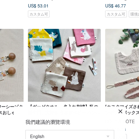
US$ 53.01
US$ 46.77
カスタム可
カスタム可
環境
ワーシーピク
【ガーゼタオル – 名入れ刺繍】私の
[カスタマイズさ
スおしゃぶ
誕生日、大好き うさぎベビー ハンカ
ンギフトボックス
ェーン
チ 6 重ガーゼ 出産祝い
ファインバージ
我們建議的瀏覽環境
CÔTE À CÔTE
CÔTE À CÔTE
ンヘッドバンド
US$ 9.36
US$ 19.16
カスタム可
カスタム可