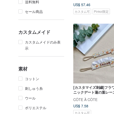
送料無料
US$ 57.46
セール商品
カスタム可
Pinkoi限定
カスタムメイド
カスタムメイドのみ表
示
素材
コットン
[カスタマイズ刺繍]フラ
刺しゅう糸
ニックデート蓮の葉レー
りクリップおしゃぶりチ
ウール
CÔTE À CÔTE
US$ 7.58
ポリエステル
カスタム可