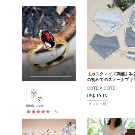
【カスタマイズ刺繍】私
の初めてのスノーナプキ
類。
CÔTE À CÔTE
US$ 19.16
カスタム可
Molasses
(6)