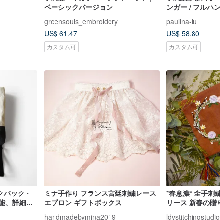
ベーシックバージョン
ンガー / フルハン
greensouls_embroidery
paulina-lu
US$ 61.47
US$ 58.80
カスタム可
カスタム可
パック -
ミナ手作り フランス宮廷刺繍レース
*春意濃* 全手刺
可能、詳細は
エプロン ギフトボックス
リース 新春の贈
handmadebymina2019
ldvstitchingstudio