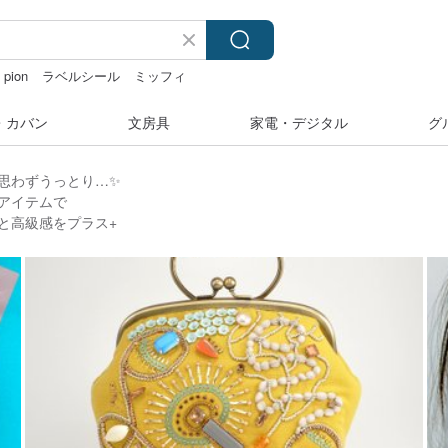
pion
ラベルシール
ミッフィ
・カバン
文房具
家電・デジタル
グ
思わずうっとり…✨
アイテムで
と高級感をプラス+