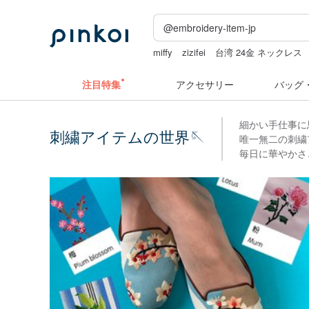
miffy
zizifei
台湾 24金 ネックレス
人物ステッカー
ラベラーシール
注目特集
アクセサリー
バッグ
細かい手仕事に
刺繍アイテムの世界🪡
唯一無二の刺繍
毎日に華やかさ