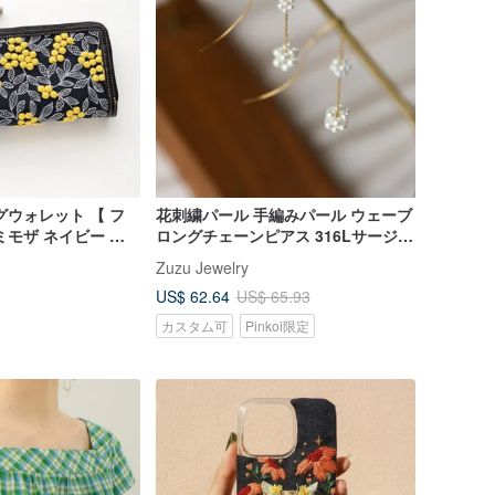
グウォレット 【 フ
花刺繍パール 手編みパール ウェーブ
ミモザ ネイビー 】
ロングチェーンピアス 316Lサージカ
 HF04U
ルステンレス
Zuzu Jewelry
US$ 62.64
US$ 65.93
カスタム可
Pinkoi限定