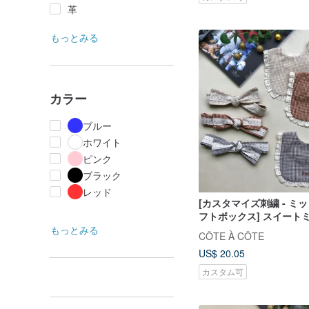
革
もっとみる
カラー
ブルー
ホワイト
ピンク
ブラック
レッド
[カスタマイズ刺繍 - ミ
フトボックス] スイート
蓮の葉レース口ターバン
もっとみる
CÔTE À CÔTE
ド
US$ 20.05
カスタム可