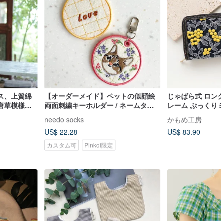
ス、上質綿
【オーダーメイド】ペットの似顔絵
じゃばら式 ロン
唐草模様の
両面刺繍キーホルダー / ネームタグ /
レーム ぷっくり
レス
迷子札
刺繍 長財布 ミモザ
needo socks
かもめ工房
US$ 22.28
US$ 83.90
カスタム可
Pinkoi限定