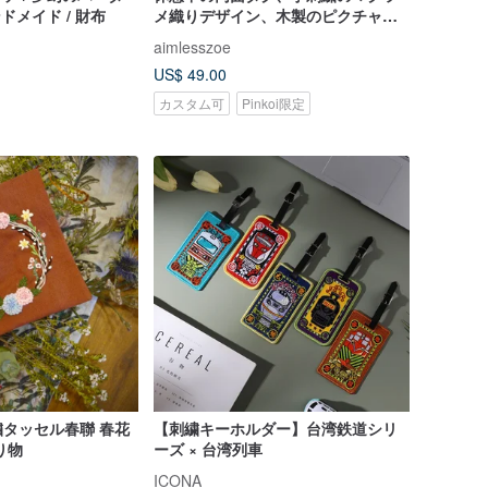
ドメイド / 財布
メ織りデザイン、木製のピクチャー
クリップ、カスタマイズ
aimlesszoe
US$ 49.00
カスタム可
Pinkoi限定
繍タッセル春聯 春花
【刺繍キーホルダー】台湾鉄道シリ
り物
ーズ × 台湾列車
ICONA