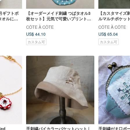
月ギフトボ
【オーダーメイド刺繍 つばタオル3
【カスタマイズ
タオルにそ
枚セット】元気で可愛いプリントデ
ルマルチポケッ
ザイン、お月様のギフトに最適
ロン・子供服 2
CÔTE À CÔTE
CÔTE À CÔTE
US$ 44.10
US$ 65.04
カスタム可
カスタム可
ed
手刺繍バイカラーバケットハット |
手刺繍がま口ポー