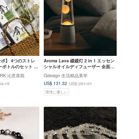
ボ】 4つのストレ
Aroma Lava 緩緩灯 2 in 1 エッセン
ィーボトルのセット 選
シャルオイルディフューザー 全面リ
ニューアル
PARK 沁意茶苑
Gdesign 生活精品美学
US$ 131.32
64.15
US$ 261.91
環境に優しい