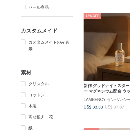
セール商品
12%OFF
カスタムメイド
カスタムメイドのみ表
示
素材
クリスタル
新作 グッドナイトスター
ー マグネシウム配合 ウ
コットン
LAMBENCY ランベンシ
木製
US$ 33.33
US$ 37.87
寄せ植え・花
紙