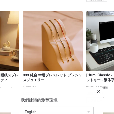
 睡眠スプレ
999 純金 幸運ブレスレット プレシャ
[Humi Classi
ッディ
スジュエリー
ットキー - 繁体
ス/マウスデスク
ー
jljewelry
humi-designs
US$ 757.22
US$ 30.74
我們建議的瀏覽環境
カスタム可
カスタム可