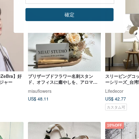
確定
eBra】好
プリザーブドフラワー名刺スタン
スリーピングコッ
ジャー
ド、オフィスに癒やしを、アロマデ
ーシリーズ_台湾
ィフューザー、新年の贈り物、開店
迅速に発送
miauflowers
Lifedecor
祝い、メッセージカード代筆
US$ 48.11
US$ 42.77
カスタム可
10%OFF