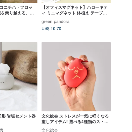
「コニチハ・フロッ
【オフィスマグネット】ハローキテ
境を乗り越える、デ
ィ ミニマグネット 鉢植え テーブル
アイテム
鉢植え/癒し小物/観葉植物
green-pandora
US$ 10.70
楕円形 岩塩セメント器
文化総会 ストレスが一気に軽くなる
癒しアイテム! 選べる4種類のストレ
スボール
工房
文化総会