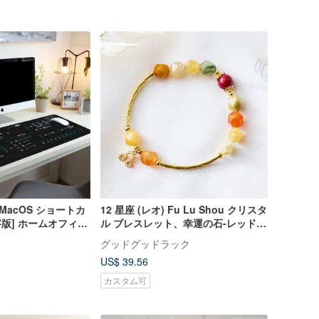
c - MacOS ショートカ
12 星座 (レオ) Fu Lu Shou クリスタ
字版] ホームオフィ
ル ブレスレット、幸運の石-レッド朱
マット
色、ポジティブなエネルギーをもた
グッドグッドラック
らす
US$ 39.56
カスタム可