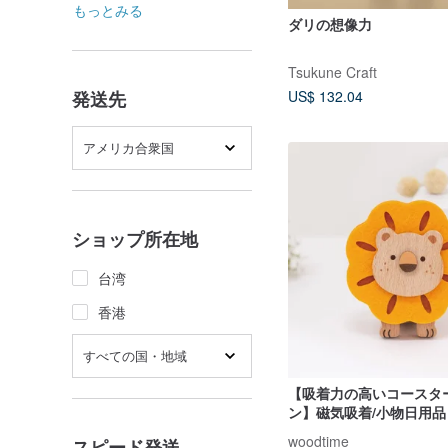
もっとみる
ダリの想像力
Tsukune Craft
発送先
US$ 132.04
アメリカ合衆国
ショップ所在地
台湾
香港
すべての国・地域
【吸着力の高いコースタ
ン】磁気吸着/小物日用品
woodtime
スピード発送