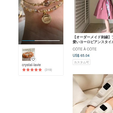
【オーダーメイド刺繍】
愛いヨーロピアンスタイ
エプロンと子供服2色
CÔTE À CÔTE
US$ 65.04
カスタム可
crystal-lavie
(319)