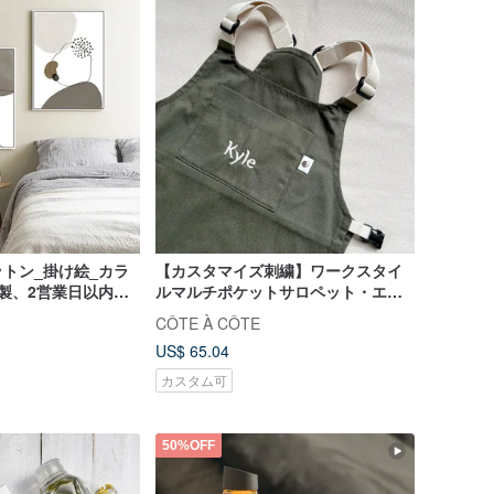
トン_掛け絵_カラ
【カスタマイズ刺繍】ワークスタイ
製、2営業日以内に
ルマルチポケットサロペット・エプ
ロン・子供服 2色展開
CÔTE À CÔTE
US$ 65.04
カスタム可
50%OFF