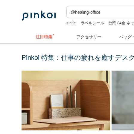
zizifei
ラベルシール
台湾 24金 ネ
スタンプ
水着
ラベラーシール
注目特集
アクセサリー
バッグ
Pinkoi 特集：仕事の疲れを癒すデス