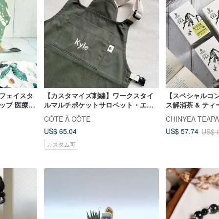
ルフェイスタ
【カスタマイズ刺繍】ワークスタイ
【スペシャルコン
ップ 医療用
ルマルチポケットサロペット・エプ
ス解消茶 & テ
 ベーカリー
ロン・子供服 2色展開
べる
CÔTE À CÔTE
CHINYEA TEA
US$ 65.04
US$ 57.74
US$ 
カスタム可