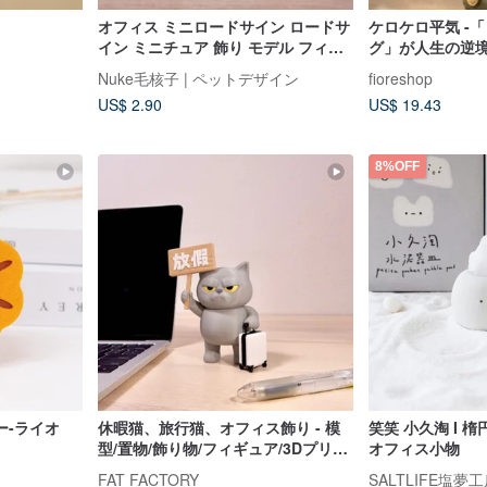
オフィス ミニロードサイン ロードサ
ケロケロ平気 -
イン ミニチュア 飾り モデル フィギ
グ」が人生の逆
ュア 撮影小物 特許商品
スクの上の癒し
Nuke毛核子 | ペットデザイン
fioreshop
US$ 2.90
US$ 19.43
8%OFF
ー-ライオ
休暇猫、旅行猫、オフィス飾り - 模
笑笑 小久淘 I 
型/置物/飾り物/フィギュア/3Dプリン
オフィス小物
ト
FAT FACTORY
SALTLIFE塩夢