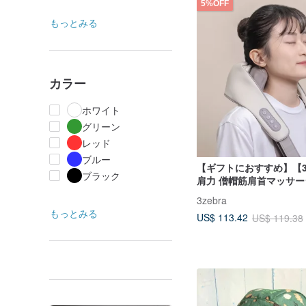
5%OFF
もっとみる
カラー
ホワイト
グリーン
レッド
ブルー
【ギフトにおすすめ】【3Z
ブラック
肩力 僧帽筋肩首マッサー
3zebra
もっとみる
US$ 113.42
US$ 119.38