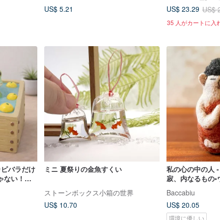
US$ 5.21
US$ 23.29
US$ 
35 人がカートに入
カピバラだけ
ミニ 夏祭りの金魚すくい
私の心の中の人 -
ゃない！オ
寂、内なるもの•
アイテム
ナメント/キーホ
ストーンボックス小箱の世界
Baccabiu
US$ 10.70
US$ 20.05
環境に優しい