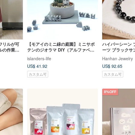
フリルが可
【モアイのミニ緑の庭園】ミニサボ
ハイパーシーン 
ルの作業服
テンのジオラマ DIY（アルファベッ
ーツ ブラックサ
トのカスタマイズ追加可能）
クゲーサイト） 
islanders-life
Hanhan Jewelry
925シルバー ブ
US$ 41.92
US$ 92.65
ワーストーン
カスタム可
カスタム可
8%OFF