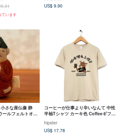
US$ 9.90
25.31
れています
 小さな座仏像 静
コーヒーが仕事より辛いなんて 中性
ウールフェルトオー
半袖Tシャツ カーキ色 Coffeeギフト
ルダー
職場向け 迅速発送
hipster
US$ 17.78