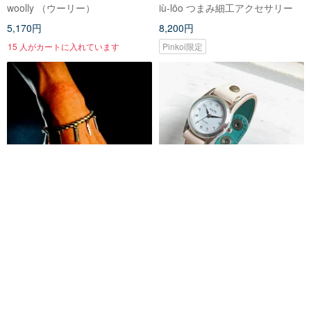
woolly （ウーリー）
iù-lōo つまみ細工アクセサリー
5,170円
8,200円
15 人がカートに入れています
Pinkoi限定
しめ縄バングル 普27年モデル 紙
STITCH 透き通るさわやか春
垂チャーム 925純銀×真鍮 鳥居型
色 ステッチラン 腕時計 見
展示台付き お守り 日本神話 ハン
やすい文字盤 SRW-WTW-NA
淺野屋健一
KOUZandMOKOBO
ドメイド 日本製
36,800円
5,900円
カスタム可