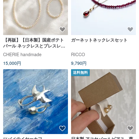
【再販】【日本製】国産ポテト
ガーネットネックレスセット
パール ネックレスとブレスレッ
ト2点セット 淡水パール 金属ア
CHERIE handmade
RICCO
レルギー対応 マグネット式 6月
15,000円
9,790円
誕生石 母の日ギフト
送料無料
ツバメのイヤーカフ
日本製 アコヤパールピアス 薔