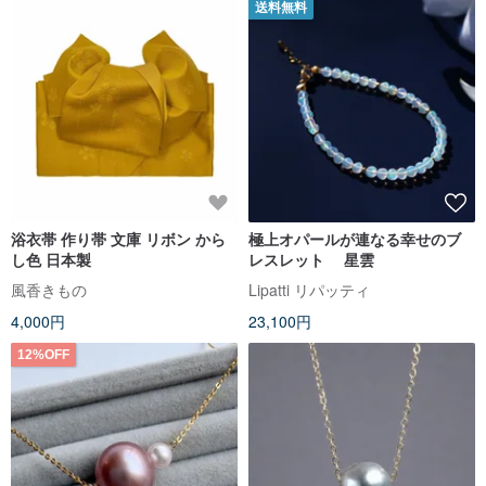
送料無料
浴衣帯 作り帯 文庫 リボン から
極上オパールが連なる幸せのブ
し色 日本製
レスレット 星雲
風香きもの
Lipatti リパッティ
4,000円
23,100円
12%OFF