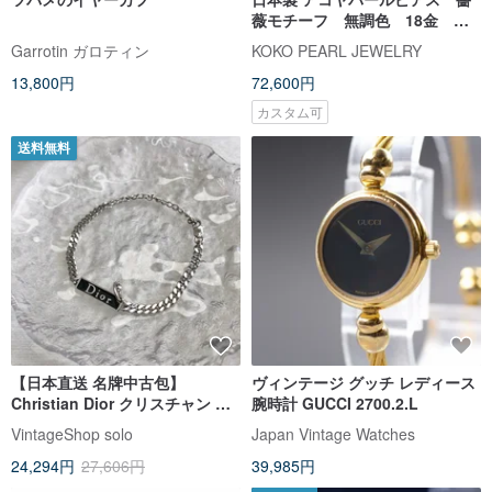
薇モチーフ 無調色 18金
akoya珍珠耳釘 玫瑰花設計
Garrotin ガロティン
KOKO PEARL JEWELRY
13,800円
72,600円
カスタム可
送料無料
【日本直送 名牌中古包】
ヴィンテージ グッチ レディース
Christian Dior クリスチャン デ
腕時計 GUCCI 2700.2.L
ィオール ブレスレット シルバー
VintageShop solo
Japan Vintage Watches
ロゴ vintage ヴィンテージ
24,294円
27,606円
39,985円
ayaufm