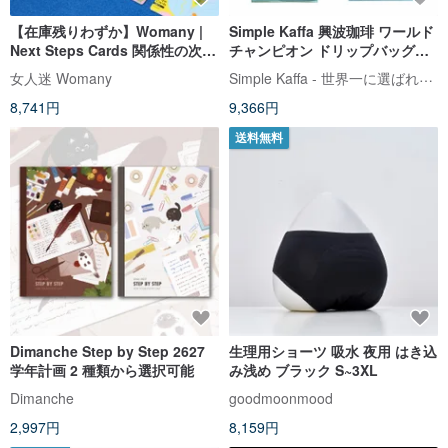
【在庫残りわずか】Womany |
Simple Kaffa 興波珈琲 ワールド
Next Steps Cards 関係性の次の
チャンピオン ドリップバッグコ
一歩を導くカード
ーヒー 30 袋 | 箱なし
Simple Kaffa - 世界一に選ばれたカフェ
女人迷 Womany
8,741円
9,366円
送料無料
Dimanche Step by Step 2627
生理用ショーツ 吸水 夜用 はき込
学年計画 2 種類から選択可能
み浅め ブラック S~3XL
Dimanche
goodmoonmood
2,997円
8,159円