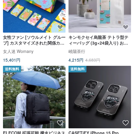
女性ファン [ソウルメイト グルー
キンモクセイ烏龍茶 テトラ型テ
プ] カスタマイズされた関係カー
ィーバッグ (3g×24袋入り) お得
ド + 関係次のステップ カード
チャック付袋詰め
女人迷 Womany
嶢陽茶行
15,401円
4,215円
4,683円
送料無料
送料無料
ELECOM 拡張可能 撥水ビジネス
CASETiFY iPhone 15 Pro