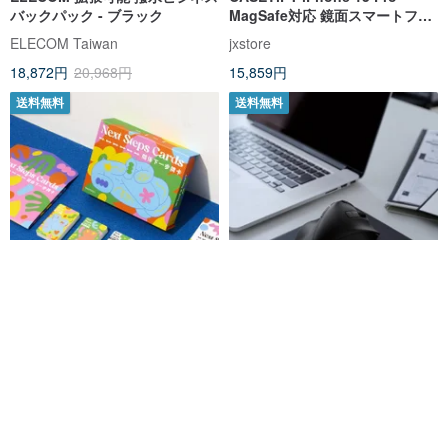
バックパック - ブラック
MagSafe対応 鏡面スマートフォ
ンケース A350機隊のエンブレム
ELECOM Taiwan
jxstore
18,872円
20,968円
15,859円
送料無料
送料無料
【在庫残りわずか】Womany |
エレコム EX-G Pro エルゴノミク
Next Steps Cards 関係性の次の
スデュアルモードサイレントマ
一歩を導くカード
ウス XLブラック
女人迷 Womany
ELECOM Taiwan
8,741円
19,213円
20,224円
送料無料