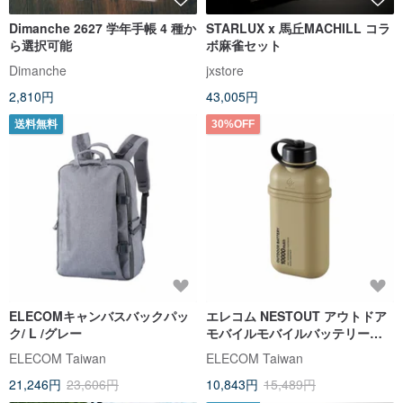
Dimanche 2627 学年手帳 4 種か
STARLUX x 馬丘MACHILL コラ
ら選択可能
ボ麻雀セット
Dimanche
jxstore
2,810円
43,005円
送料無料
30%OFF
ELECOMキャンバスバックパッ
エレコム NESTOUT アウトドア
ク/ L /グレー
モバイルモバイルバッテリー
10000 サンドイエロー
ELECOM Taiwan
ELECOM Taiwan
21,246円
23,606円
10,843円
15,489円